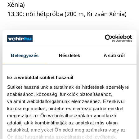
Xénia)
13.30: női hétpróba (200 m, Krizsán Xénia)
BIRKÓZÁS (Makuhari
Rendezvényközpont, A csarnok)
12.30: FÉRFI KÖTÖTTFOGÁS 87 KG (Lőrincz
Beleegyezés
Részletek
A sütikről
Viktor) DÖNTŐ (várhatóan 13 óra körül
kezdődik)
Ez a weboldal sütiket használ
Sütiket használunk a tartalmak és hirdetések személyre
KAJAK-KENU (Sea Forest Kajak-kenu
szabásához, közösségi funkciók biztosításához,
valamint weboldalforgalmunk elemzéséhez. Ezenkívül
Pálya)
közösségi média-, hirdető- és elemező partnereinkkel
előfutamok
megosztjuk az Ön weboldalhasználatra vonatkozó
2.30: férfi K-1 200 m (Tótka Sándor,
adatait, akik kombinálhatják az adatokat más olyan
Csizmadia Kolos)
adatokkal, amelyeket Ön adott meg számukra vagy az
Ön által használt más szolgáltatásokból gyűjtöttek.