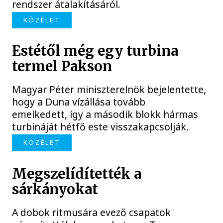
rendszer átalakításáról.
KÖZÉLET
Estétől még egy turbina
termel Pakson
Magyar Péter miniszterelnök bejelentette,
hogy a Duna vízállása tovább
emelkedett, így a második blokk hármas
turbináját hétfő este visszakapcsolják.
KÖZÉLET
Megszelídítették a
sárkányokat
A dobok ritmusára evező csapatok