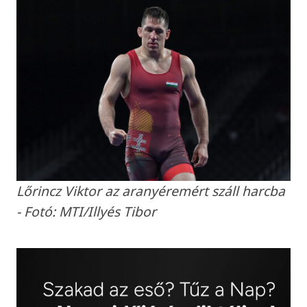
Lőrincz Viktor az aranyéremért száll harcba
- Fotó: MTI/Illyés Tibor