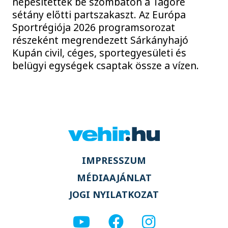
népesítették be szombaton a Tagore
sétány előtti partszakaszt. Az Európa
Sportrégiója 2026 programsorozat
részeként megrendezett Sárkányhajó
Kupán civil, céges, sportegyesületi és
belügyi egységek csaptak össze a vízen.
IMPRESSZUM
MÉDIAAJÁNLAT
JOGI NYILATKOZAT