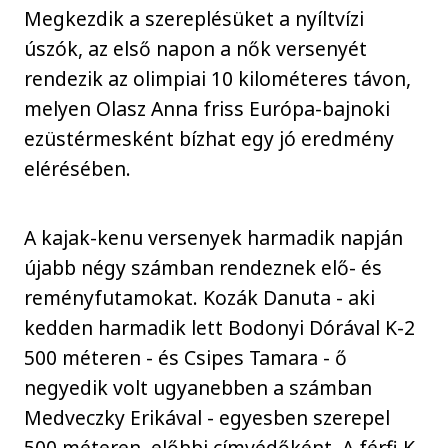
Megkezdik a szereplésüket a nyíltvízi
úszók, az első napon a nők versenyét
rendezik az olimpiai 10 kilométeres távon,
melyen Olasz Anna friss Európa-bajnoki
ezüstérmesként bízhat egy jó eredmény
elérésében.
A kajak-kenu versenyek harmadik napján
újabb négy számban rendeznek elő- és
reményfutamokat. Kozák Danuta - aki
kedden harmadik lett Bodonyi Dórával K-2
500 méteren - és Csipes Tamara - ő
negyedik volt ugyanebben a számban
Medveczky Erikával - egyesben szerepel
500 méteren, előbbi címvédőként. A férfi K-