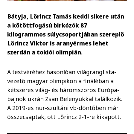
Bátyja, Lőrincz Tamás keddi sikere után
a kötöttfogású birkózók 87
kilogrammos súlycsoportjában szereplő
Lőrincz Viktor is aranyérmes lehet
szerdán a tokiói olimpián.
A testvéréhez hasonlóan világranglista-
vezető magyar olimpikon a fináléban a
kétszeres világ- és háromszoros Európa-
bajnok ukrán Zsan Belenyukkal találkozik.
A 2019-es nur-szultáni vb-döntőben már
összecsaptak, ott Lőrincz 2-1-re kikapott.