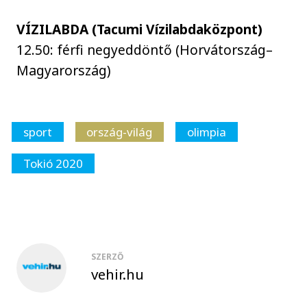
VÍZILABDA (Tacumi Vízilabdaközpont)
12.50: férfi negyeddöntő (Horvátország–
Magyarország)
sport
ország-világ
olimpia
Tokió 2020
SZERZŐ
vehir.hu