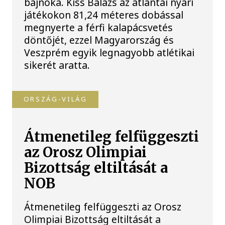
bajnoka. Kiss Balázs az atlantai nyári
játékokon 81,24 méteres dobással
megnyerte a férfi kalapácsvetés
döntőjét, ezzel Magyarország és
Veszprém egyik legnagyobb atlétikai
sikerét aratta.
ORSZÁG-VILÁG
Átmenetileg felfüggeszti
az Orosz Olimpiai
Bizottság eltiltását a
NOB
Átmenetileg felfüggeszti az Orosz
Olimpiai Bizottság eltiltását a