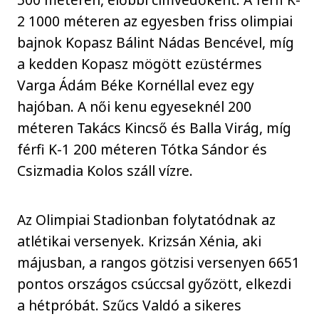
2 1000 méteren az egyesben friss olimpiai
bajnok Kopasz Bálint Nádas Bencével, míg
a kedden Kopasz mögött ezüstérmes
Varga Ádám Béke Kornéllal evez egy
hajóban. A női kenu egyeseknél 200
méteren Takács Kincső és Balla Virág, míg
férfi K-1 200 méteren Tótka Sándor és
Csizmadia Kolos száll vízre.
Az Olimpiai Stadionban folytatódnak az
atlétikai versenyek. Krizsán Xénia, aki
májusban, a rangos götzisi versenyen 6651
pontos országos csúccsal győzött, elkezdi
a hétpróbát. Szűcs Valdó a sikeres