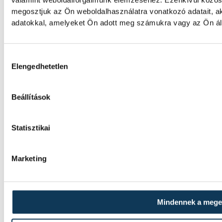
valamint weboldalforgalmunk elemzéséhez. Ezenkívül közöss
amelyre eredetileg nem tervezték.
megosztjuk az Ön weboldalhasználatra vonatkozó adatait, a
adatokkal, amelyeket Ön adott meg számukra vagy az Ön álta
KÖZÉLET
A Tisza-frakció
Hozzájárulás kiválasztása
Elengedhetetlen
kezdeményezte, hogy jövő
kedden legyen az
Beállítások
államfőválasztás
A Tisza-frakció kezdeményezte, hogy a
Statisztikai
parlament jövő kedden válassza meg az új
köztársasági elnököt.
Marketing
Mindennek a meg