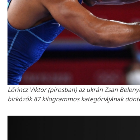
Lőrincz Viktor (pirosban) az ukrán Zsan Belenyu
birkózók 87 kilogrammos kategóriájának döntőj