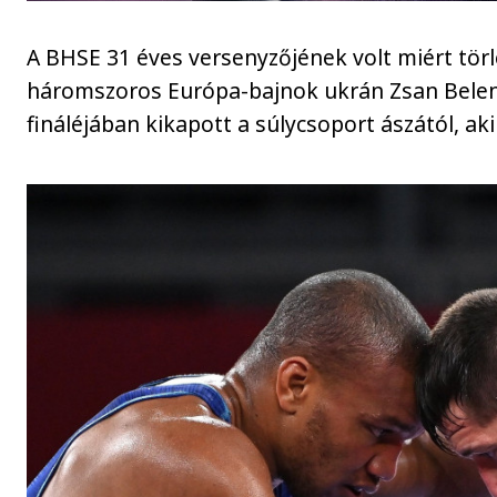
A BHSE 31 éves versenyzőjének volt miért törle
háromszoros Európa-bajnok ukrán Zsan Belenyu
fináléjában kikapott a súlycsoport ászától, ak