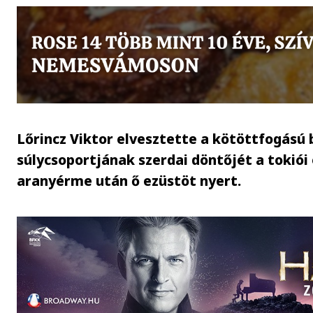
Lőrincz Viktor elvesztette a kötöttfogású
súlycsoportjának szerdai döntőjét a tokiói 
aranyérme után ő ezüstöt nyert.