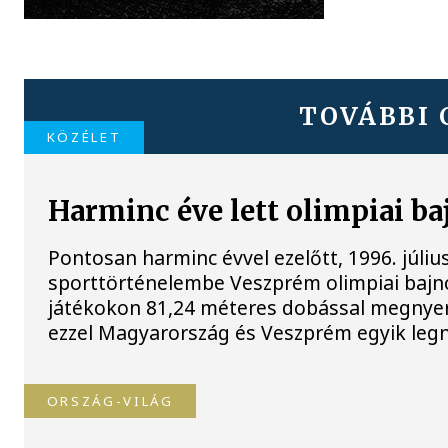
TOVÁBBI 
KÖZÉLET
Harminc éve lett olimpiai b
Pontosan harminc évvel ezelőtt, 1996. júliu
sporttörténelembe Veszprém olimpiai bajnok
játékokon 81,24 méteres dobással megnyert
ezzel Magyarország és Veszprém egyik legna
ORSZÁG-VILÁG