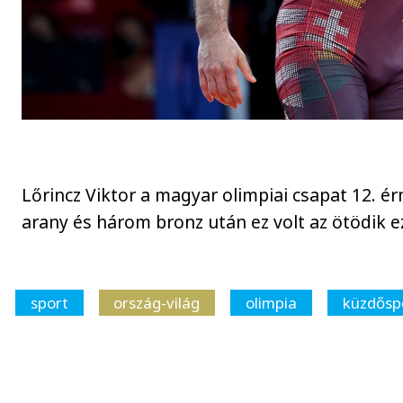
Lőrincz Viktor a magyar olimpiai csapat 12. é
arany és három bronz után ez volt az ötödik e
sport
ország-világ
olimpia
küzdősp