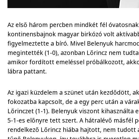
Az első három percben mindkét fél óvatosnak
kontinensbajnok magyar birkózó volt aktívabb,
figyelmeztette a bíró. Mivel Belenyuk harcmod
megintették (1-0), azonban Lőrincz nem tudta 
amikor fordított emeléssel próbálkozott, akkor
lábra pattant.
Az igazi küzdelem a szünet után kezdődött, a
fokozatba kapcsolt, de a egy perc után a vár
Lőrinczet (1-1). Belenyuk viszont kihasználta 
5-1-es előnyre tett szert. A hátralévő másfél 
rendelkező Lőrincz hiába hajtott, nem tudott 
tűnő Belenyukon, így továbbra is nyeretlen ma