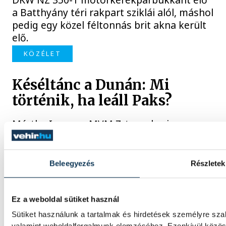
a Batthyány téri rakpart sziklái alól, máshol
pedig egy közel féltonnás brit akna került
elő.
KÖZÉLET
Késéltánc a Dunán: Mi
történik, ha leáll Paks?
Mártha Imre, az MVM Zrt. egykori
vezérigazgatója ATV-n Rónai Egonnak
adott interjújában vázolta fel a Paksi
Atomerőmű előtt álló példátlan
Beleegyezés
Részletek
technológiai kihívásokat. A szakember, aki
korábban éveken át felelt a hazai
energetikai fejlesztésekért és a paksi
Ez a weboldal sütiket használ
blokkok működéséért, arra figyelmeztet:
Sütiket használunk a tartalmak és hirdetések személyre sza
az erőmű olyan üzemállapotban van,