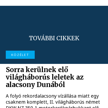
TOVÁBBI CIKKEK
KÖZÉLET
Sorra kerülnek elő
világháborús leletek az
alacsony Dunából
A folyó rekordalacsony vízállása miatt egy
csaknem komplett, II. világháborús német
DKW NZ 350-1 motorkerékpárbukkant elő