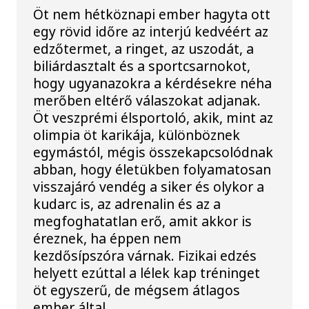
Öt nem hétköznapi ember hagyta ott
egy rövid időre az interjú kedvéért az
edzőtermet, a ringet, az uszodát, a
biliárdasztalt és a sportcsarnokot,
hogy ugyanazokra a kérdésekre néha
merőben eltérő válaszokat adjanak.
Öt veszprémi élsportoló, akik, mint az
olimpia öt karikája, különböznek
egymástól, mégis összekapcsolódnak
abban, hogy életükben folyamatosan
visszajáró vendég a siker és olykor a
kudarc is, az adrenalin és az a
megfoghatatlan erő, amit akkor is
éreznek, ha éppen nem
kezdősípszóra várnak. Fizikai edzés
helyett ezúttal a lélek kap tréninget
öt egyszerű, de mégsem átlagos
ember által.