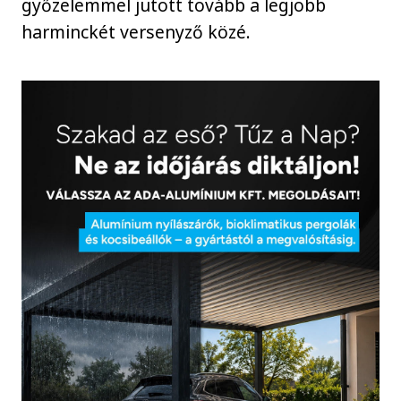
győzelemmel jutott tovább a legjobb
harminckét versenyző közé.