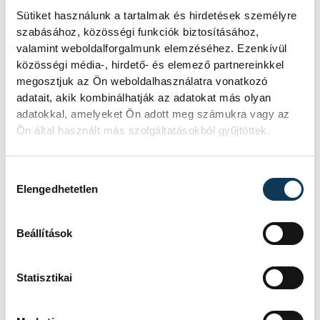
ki balkáni viszonylatban. A veszprémi fiú
Sütiket használunk a tartalmak és hirdetések személyre
10-1-es, könnyed sikerrel jutott be a
szabásához, közösségi funkciók biztosításához,
legjobb hatvannégy közé. A döntőig vezető
valamint weboldalforgalmunk elemzéséhez. Ezenkívül
közösségi média-, hirdető- és elemező partnereinkkel
úton Eb-bronzérmest és macedón
megosztjuk az Ön weboldalhasználatra vonatkozó
bajnokot is két vállra fektetett a magyar
adatait, akik kombinálhatják az adatokat más olyan
biliárdos.
adatokkal, amelyeket Ön adott meg számukra vagy az
Ön által használt más szolgáltatásokból gyűjtöttek.
A finálé komoly izgalmakat tartogatott,
Hozzájárulás kiválasztása
hiszen a szerb bajnok, a Világkupa-
Elengedhetetlen
bronzérmes Aleksa Pacelj várta Olivért. A
rutinos rivális előbb 4-2-re, majd 6-4-re is
Beállítások
ellépett, ám Szolnoki mentálisan remekül
kezelte le a helyzetet: sikerült fordítania és
Statisztikai
10-7-re megnyerni a döntőt, amely a
harmadik bajnoki címet eredményezte