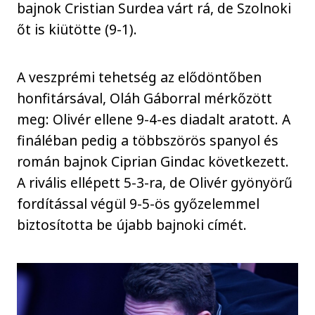
bajnok Cristian Surdea várt rá, de Szolnoki
őt is kiütötte (9-1).
A veszprémi tehetség az elődöntőben
honfitársával, Oláh Gáborral mérkőzött
meg: Olivér ellene 9-4-es diadalt aratott. A
fináléban pedig a többszörös spanyol és
román bajnok Ciprian Gindac következett.
A rivális ellépett 5-3-ra, de Olivér gyönyörű
fordítással végül 9-5-ös győzelemmel
biztosította be újabb bajnoki címét.