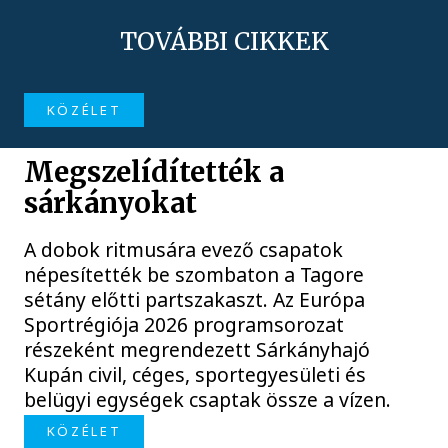
TOVÁBBI CIKKEK
KÖZÉLET
Megszelídítették a
sárkányokat
A dobok ritmusára evező csapatok
népesítették be szombaton a Tagore
sétány előtti partszakaszt. Az Európa
Sportrégiója 2026 programsorozat
részeként megrendezett Sárkányhajó
Kupán civil, céges, sportegyesületi és
belügyi egységek csaptak össze a vízen.
KÖZÉLET