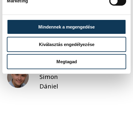
Marketing
számára júliusban.
Mindennek a megengedése
sport
Szolnoki Olivér
biliárd
Kiválasztás engedélyezése
Megtagad
SZERZŐ
Simon
Dániel