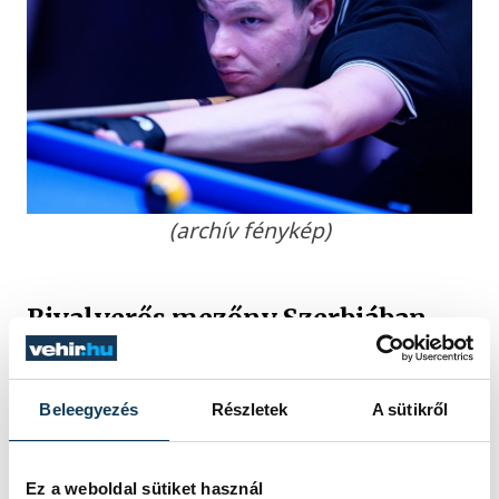
(archív fénykép)
Bivalyerős mezőny Szerbiában
A hónapot Belgrádban zárta Szolnoki
Beleegyezés
Részletek
A sütikről
Olivér, ahol a szakmabeliek szerint az
elmúlt húsz év legerősebb mezőnye alakult
Ez a weboldal sütiket használ