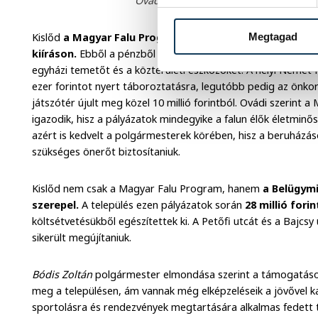
Ovádi Péter és Bódis Zoltán polgárme
Kislőd
a Magyar Falu Program 2019-es indulása óta 52 mi
Megtagad
kiíráson.
Ebből a pénzből megújították az orvosi rendelőt, 
egyházi temetőt és a közterületi eszközöket. A helyi Német
ezer forintot nyert táboroztatásra, legutóbb pedig az önko
játszótér újult meg közel 10 millió forintból. Ovádi szerint
igazodik, hisz a pályázatok mindegyike a falun élők életminős
azért is kedvelt a polgármesterek körében, hisz a beruhá
szükséges önerőt biztosítaniuk.
Kislőd nem csak a Magyar Falu Program, hanem
a Belügymi
szerepel.
A település ezen pályázatok során
28 millió fori
költsétvetésükből egészítettek ki. A Petőfi utcát és a Bajc
sikerült megújítaniuk.
Bódis Zoltán
polgármester elmondása szerint a támogatásokk
meg a településen, ám vannak még elképzeléseik a jövővel k
sportolásra és rendezvények megtartására alkalmas fedett 