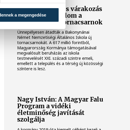
Három évtizedes várakozás
után célba ért álom a
dennek a megengedése
bakonynánai tornacsarnok
Ünnepélyesen átadták a Bakonynánai
Német Nemzetiségi Általános Iskola új
tornacsarnokát. A 617 millió forintból,
Magyarország Kormánya támogatásával
megvalósult beruházás az iskola
testnevelését XXI. századi szintre emeli,
emellett a település és a térség új közösségi
színtere is lesz.
Nagy István: A Magyar Falu
Program a vidéki
életminőség javítását
szolgálja
A kormány 2019 óta kiemelt célként kezeli a