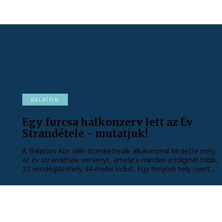
BALATON
Egy furcsa halkonzerv lett az Év
Strandétele - mutatjuk!
A Balatoni Kör idén tizenkettedik alkalommal hirdette meg
az év strandétele versenyt, amelyre minden eddiginél több,
22 vendéglátóhely 44 étellel indult. Egy fonyódi hely nyert...