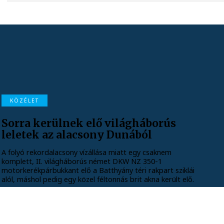
KÖZÉLET
Sorra kerülnek elő világháborús
leletek az alacsony Dunából
A folyó rekordalacsony vízállása miatt egy csaknem
komplett, II. világháborús német DKW NZ 350-1
motorkerékpárbukkant elő a Batthyány téri rakpart sziklái
alól, máshol pedig egy közel féltonnás brit akna került elő.