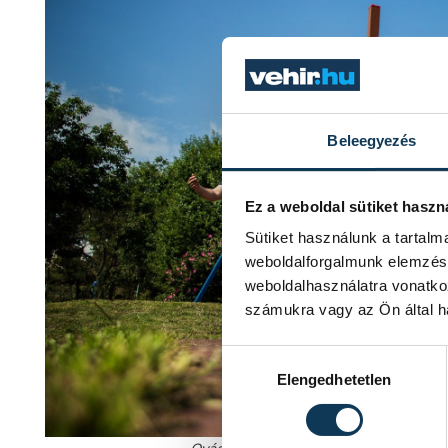
Beleegyezés
Ez a weboldal sütiket haszn
Sütiket használunk a tartal
weboldalforgalmunk elemzésé
weboldalhasználatra vonatko
számukra vagy az Ön által ha
Hozzájárulás kiválasztása
Elengedhetetlen