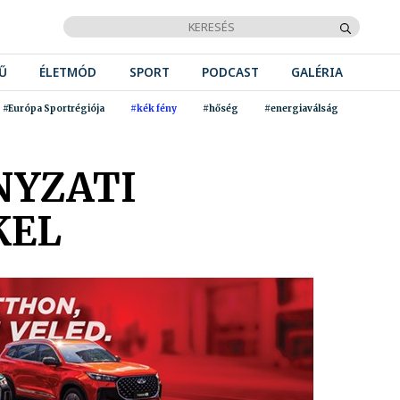
Ű
ÉLETMÓD
SPORT
PODCAST
GALÉRIA
#Európa Sportrégiója
#kék fény
#hőség
#energiaválság
NYZATI
KEL