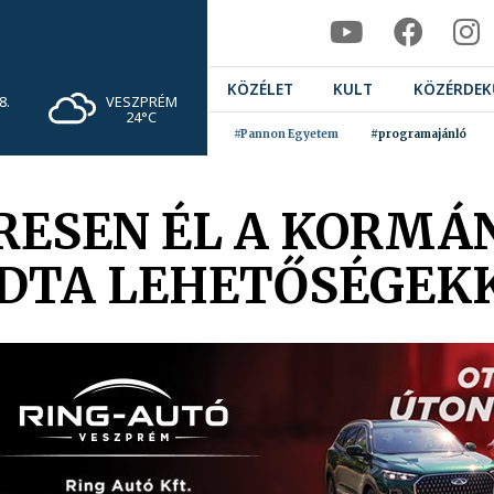
KÖZÉLET
KULT
KÖZÉRDEK
VESZPRÉM
8.
24°C
#Pannon Egyetem
#programajánló
RESEN ÉL A KORMÁ
DTA LEHETŐSÉGEK