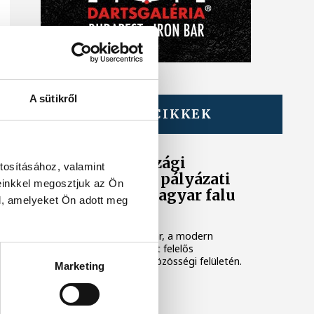
A sütikről
TOVÁBBI CIKKEK
KÖZÉLET
905 magyarországi
tosításához, valamint
település nyert pályázati
einkkel megosztjuk az Ön
támogatást a Magyar falu
l, amelyeket Ön adott meg
programban
Az adatot Gyopáros Alpár, a modern
települések fejlesztéséért felelős
kormánybiztos közölte közösségi felületén.
Marketing
KÖZÉLET