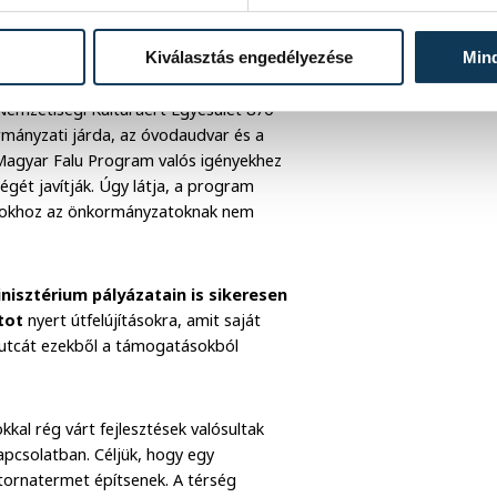
ster a megújult kislődi óvoda udvarán.
llió forint támogatást nyert a
Kiválasztás engedélyezése
Min
az önkormányzati közösségi teret, az
 Nemzetiségi Kultúráért Egyesület 870
rmányzati járda, az óvodaudvar és a
 a Magyar Falu Program valós igényekhez
égét javítják. Úgy látja, a program
zásokhoz az önkormányzatoknak nem
nisztérium pályázatain is sikeresen
ntot
nyert útfelújításokra, amit saját
sy utcát ezekből a támogatásokból
al rég várt fejlesztések valósultak
apcsolatban. Céljük, hogy egy
tornatermet építsenek. A térség