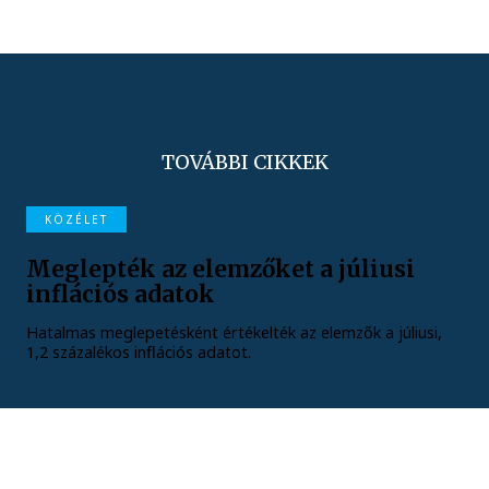
TOVÁBBI CIKKEK
KÖZÉLET
Meglepték az elemzőket a júliusi
inflációs adatok
Hatalmas meglepetésként értékelték az elemzők a júliusi,
1,2 százalékos inflációs adatot.