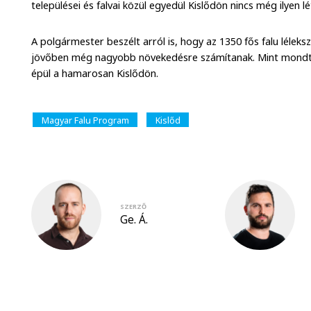
települései és falvai közül egyedül Kislődön nincs még ilyen l
A polgármester beszélt arról is, hogy az 1350 fős falu lélek
jövőben még nagyobb növekedésre számítanak. Mint mondta
épül a hamarosan Kislődön.
Magyar Falu Program
Kislőd
SZERZŐ
Ge. Á.