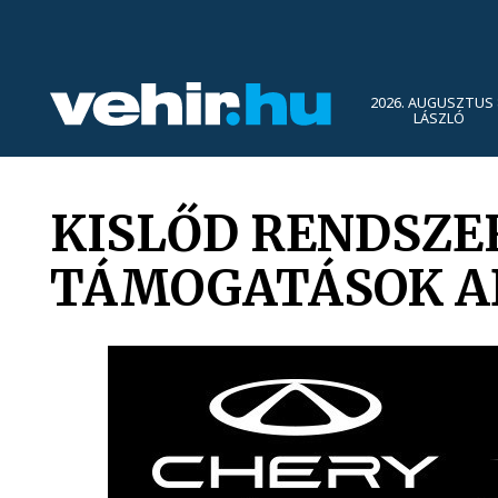
2026. AUGUSZTUS 
LÁSZLÓ
KISLŐD RENDSZE
TÁMOGATÁSOK A