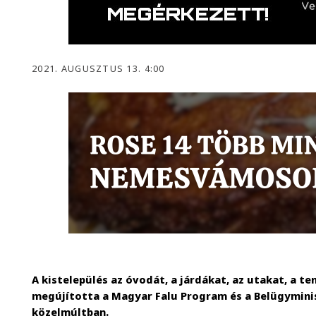
2021. AUGUSZTUS 13. 4:00
A kistelepülés az óvodát, a járdákat, az utakat, a te
megújította a Magyar Falu Program és a Belügymin
közelmúltban.