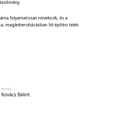
étesítmény.
száma folyamatosan növekszik, és a
, magánberuházásban 56 építési telek
FOTÓS
Kovács Bálint