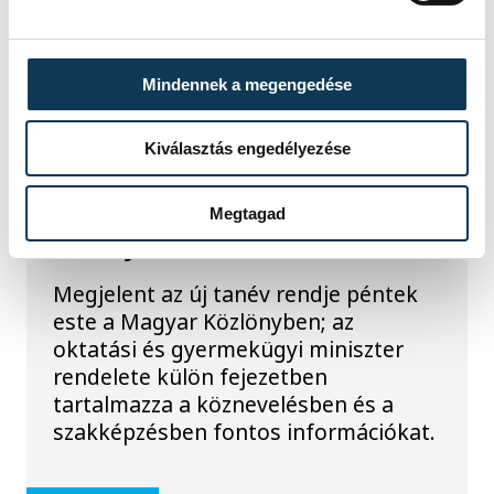
Mindennek a megengedése
TOVÁBBI CIKKEK
KÖZÉLET
Kiválasztás engedélyezése
Megjelent az új tanév
Megtagad
rendje
Megjelent az új tanév rendje péntek
este a Magyar Közlönyben; az
oktatási és gyermekügyi miniszter
rendelete külön fejezetben
tartalmazza a köznevelésben és a
szakképzésben fontos információkat.