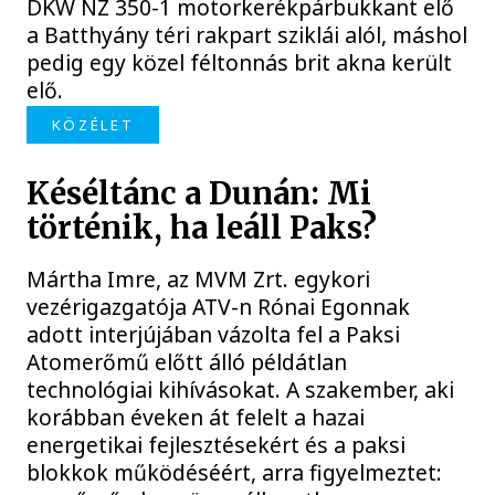
DKW NZ 350-1 motorkerékpárbukkant elő
a Batthyány téri rakpart sziklái alól, máshol
pedig egy közel féltonnás brit akna került
elő.
KÖZÉLET
Késéltánc a Dunán: Mi
történik, ha leáll Paks?
Mártha Imre, az MVM Zrt. egykori
vezérigazgatója ATV-n Rónai Egonnak
adott interjújában vázolta fel a Paksi
Atomerőmű előtt álló példátlan
technológiai kihívásokat. A szakember, aki
korábban éveken át felelt a hazai
energetikai fejlesztésekért és a paksi
blokkok működéséért, arra figyelmeztet: