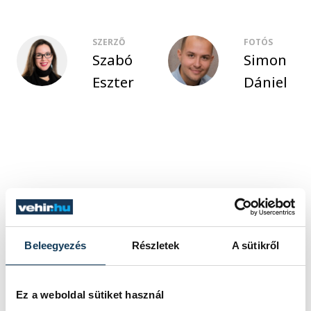
SZERZŐ
FOTÓS
Szabó
Simon
Eszter
Dániel
Beleegyezés
Részletek
A sütikről
Ez a weboldal sütiket használ