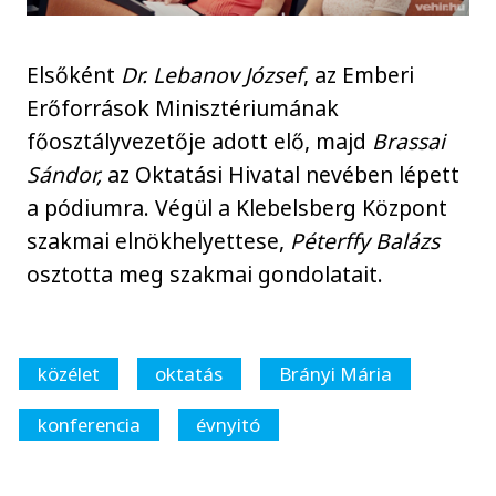
Elsőként
Dr. Lebanov József
, az Emberi
Erőforrások Minisztériumának
főosztályvezetője adott elő, majd
Brassai
Sándor,
az Oktatási Hivatal nevében lépett
a pódiumra. Végül a Klebelsberg Központ
szakmai elnökhelyettese,
Péterffy Balázs
osztotta meg szakmai gondolatait.
közélet
oktatás
Brányi Mária
konferencia
évnyitó