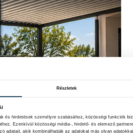
Részletek
ál
mak és hirdetések személyre szabásához, közösségi funkciók biz
hez. Ezenkívül közösségi média-, hirdető- és elemező partner
zó adatait, akik kombinálhatják az adatokat más olyan adatokka