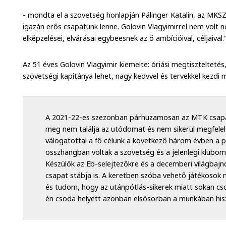
- mondta el a szövetség honlapján Pálinger Katalin, az MKSZ 
igazán erős csapatunk lenne. Golovin Vlagyimirrel nem volt
elképzelései, elvárásai egybeesnek az ő ambícióival, céljaival.
Az 51 éves Golovin Vlagyimir kiemelte: óriási megtisztelteté
szövetségi kapitánya lehet, nagy kedvvel és tervekkel kezd
A 2021-22-es szezonban párhuzamosan az MTK csapat
meg nem találja az utódomat és nem sikerül megfele
válogatottal a fő célunk a következő három évben a pá
összhangban voltak a szövetség és a jelenlegi klubom e
Készülök az Eb-selejtezőkre és a decemberi világbaj
csapat stábja is. A keretben szóba vehető játékosok
és tudom, hogy az utánpótlás-sikerek miatt sokan csod
én csoda helyett azonban elsősorban a munkában hi