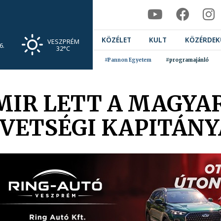
KÖZÉLET
KULT
KÖZÉRDEK
VESZPRÉM
6.
32°C
#Pannon Egyetem
#programajánló
MIR LETT A MAGYAR
VETSÉGI KAPITÁNY