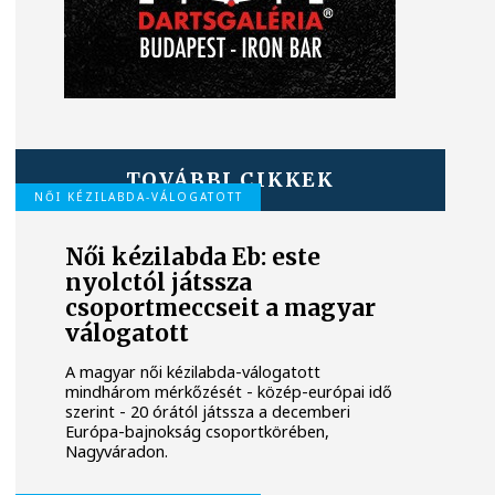
TOVÁBBI CIKKEK
NŐI KÉZILABDA-VÁLOGATOTT
Női kézilabda Eb: este
nyolctól játssza
csoportmeccseit a magyar
válogatott
A magyar női kézilabda-válogatott
mindhárom mérkőzését - közép-európai idő
szerint - 20 órától játssza a decemberi
Európa-bajnokság csoportkörében,
Nagyváradon.