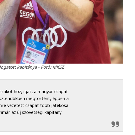
álogatott kapitánya - Fotó: MKSZ
őszakot hoz, igaz, a magyar csapat
t esztendőkben megtörtént, éppen a
címre vezetett csapat több játékosa
immár az új szövetségi kapitány