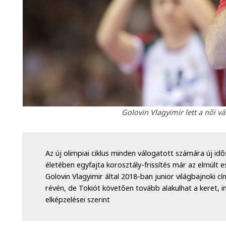
Golovin Vlagyimir lett a női v
Az új olimpiai ciklus minden válogatott számára új id
életében egyfajta korosztály-frissítés már az elmúl
Golovin Vlagyimir által 2018-ban junior világbajnoki 
révén, de Tokiót követően tovább alakulhat a keret, 
elképzelései szerint