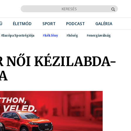
Ű
ÉLETMÓD
SPORT
PODCAST
GALÉRIA
#Európa Sportrégiója
#kék fény
#hőség
#energiaválság
 NŐI KÉZILABDA-
A