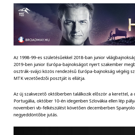
Az 1998-99-es születésűekkel 2018-ban junior világbajnoksá
2019-ben junior Európa-bajnokságot nyert szakember megb
osztrák-svájci közös rendezésű Európa-bajnokság végéig szó
MTK vezetőedzői posztját is ellátja.
Az új szakvezető októberben találkozik először a kerettel, a
Portugália, október 10-én idegenben Szlovákia ellen lép pál
novemberi vb-felkészülést követően decemberben Spanyolors
negyeddöntőbe jutás.