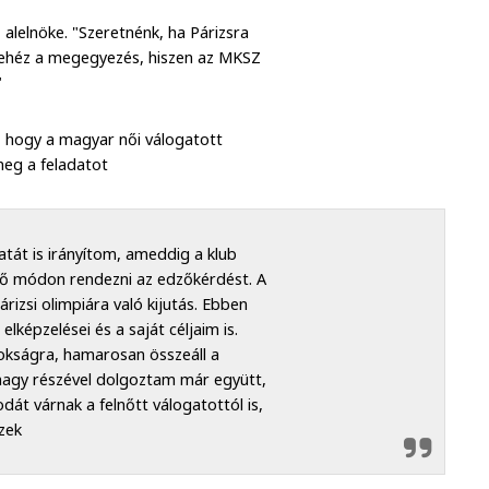
alelnöke. "Szeretnénk, ha Párizsra
 nehéz a megegyezés, hiszen az MKSZ
"
s, hogy a magyar női válogatott
i meg a feladatot
át is irányítom, ameddig a klub
lő módon rendezni az edzőkérdést. A
rizsi olimpiára való kijutás. Ebben
lképzelései és a saját céljaim is.
nokságra, hamarosan összeáll a
 nagy részével dolgoztam már együtt,
át várnak a felnőtt válogatottól is,
szek