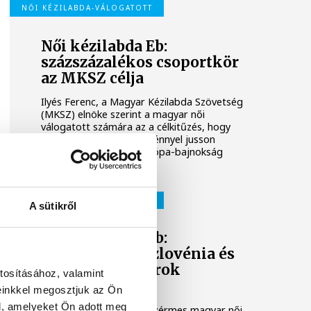
NŐI KÉZILABDA-VÁLOGATOTT
Női kézilabda Eb:
százszázalékos csoportkör
az MKSZ célja
Ilyés Ferenc, a Magyar Kézilabda Szövetség
(MKSZ) elnöke szerint a magyar női
válogatott számára az a célkitűzés, hogy
százszázalékos teljesítménnyel jusson
tovább a decemberi Európa-bajnokság
csoportköréből.
NŐI KÉZILABDA-VÁLOGATOTT
A sütikről
Női kézilabda Eb:
Montenegró, Szlovénia és
Izland a magyarok
tosításához, valamint
csoportjában
einkkel megosztjuk az Ön
l, amelyeket Ön adott meg
A legutóbbi tornán bronzérmes magyar női