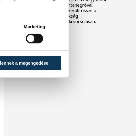
kézilabda-válogatott Montenegróval,
Szlovéniával és Izlanddal került össze a
decemberi Európa-bajnokság
csoportkörének csütörtöki sorsolásán.
Marketing
dennek a megengedése