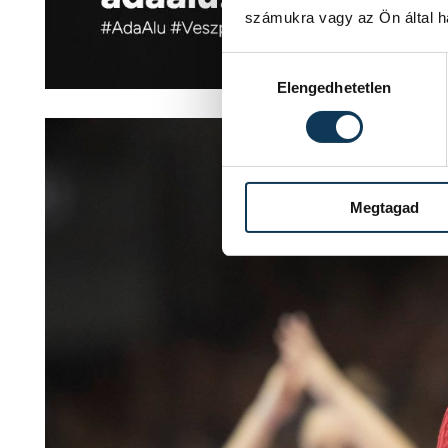
számukra vagy az Ön által ha
Hozzájárulás kiválasztása
Elengedhetetlen
Megtagad