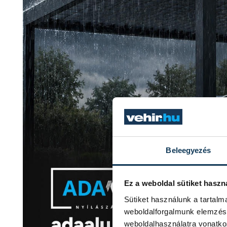
Beleegyezés
Ez a weboldal sütiket haszn
Sütiket használunk a tartal
weboldalforgalmunk elemzésé
weboldalhasználatra vonatko