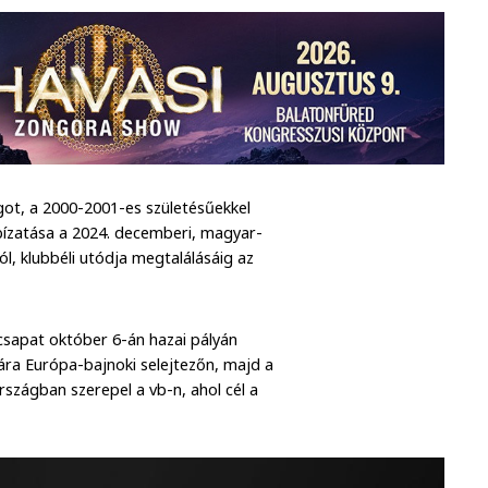
got, a 2000-2001-es születésűekkel
ízatása a 2024. decemberi, magyar-
l, klubbéli utódja megtalálásáig az
 csapat október 6-án hazai pályán
yára Európa-bajnoki selejtezőn, majd a
zágban szerepel a vb-n, ahol cél a