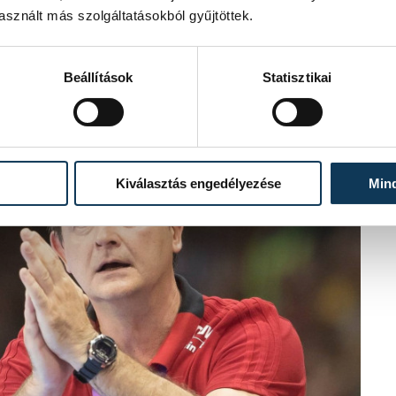
sznált más szolgáltatásokból gyűjtöttek.
Beállítások
Statisztikai
Kiválasztás engedélyezése
Min