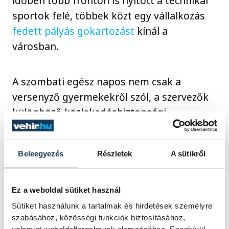
időben több fronton is nyitott a technikai
sportok felé, többek közt egy vállalkozás
fedett pályás gokartozást
kínál a
városban.
A szombati egész napos nem csak a
versenyző gyermekekről szól, a szervezők
különböző közlekedésbiztonsági
programokkal és bemutatókkal is
készültek, amely minden érdeklődő
Beleegyezés
Részletek
A sütikről
számára nyitott.
Ez a weboldal sütiket használ
Kapcsolódó cikk
Sütiket használunk a tartalmak és hirdetések személyre
szabásához, közösségi funkciók biztosításához,
Veszprémben keresik a jövő