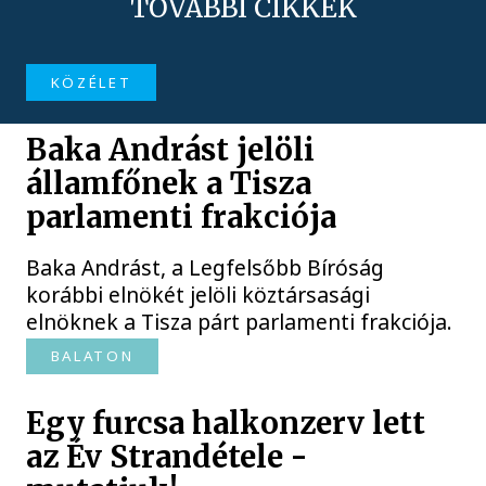
TOVÁBBI CIKKEK
KÖZÉLET
Baka Andrást jelöli
államfőnek a Tisza
parlamenti frakciója
Baka Andrást, a Legfelsőbb Bíróság
korábbi elnökét jelöli köztársasági
elnöknek a Tisza párt parlamenti frakciója.
BALATON
Egy furcsa halkonzerv lett
az Év Strandétele -