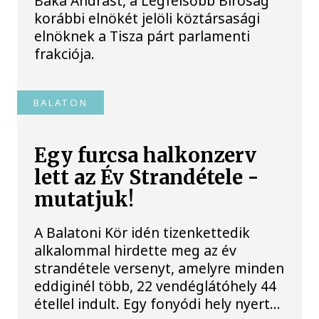
Baka Andrást, a Legfelsőbb Bíróság
korábbi elnökét jelöli köztársasági
elnöknek a Tisza párt parlamenti
frakciója.
BALATON
Egy furcsa halkonzerv
lett az Év Strandétele -
mutatjuk!
A Balatoni Kör idén tizenkettedik
alkalommal hirdette meg az év
strandétele versenyt, amelyre minden
eddiginél több, 22 vendéglátóhely 44
étellel indult. Egy fonyódi hely nyert...