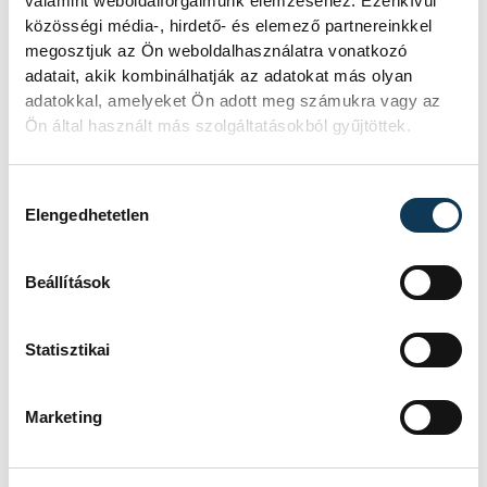
valamint weboldalforgalmunk elemzéséhez. Ezenkívül
közösségi média-, hirdető- és elemező partnereinkkel
Forma-1-es versenyzőit
megosztjuk az Ön weboldalhasználatra vonatkozó
adatait, akik kombinálhatják az adatokat más olyan
Szeptember 6-11 között Veszprém ad
adatokkal, amelyeket Ön adott meg számukra vagy az
otthont az országos autómotorsport
Ön által használt más szolgáltatásokból gyűjtöttek.
tehetségkutató programsorozatnak,
amelyen a 6 és 14 év közötti gyermekeket
Hozzájárulás kiválasztása
várnak, hogy kipróbálják magukat egy profi
Elengedhetetlen
versenygokart-szimulátorban. A HUMDA
Junior Gokart Challenge célja, hogy
megtalálják az országban a
Beállítások
legtehetségesebb fiatalokat, akiket ezután
bekerülhetnek a szervezet tehetséggondozó
Statisztikai
programjába is.
Marketing