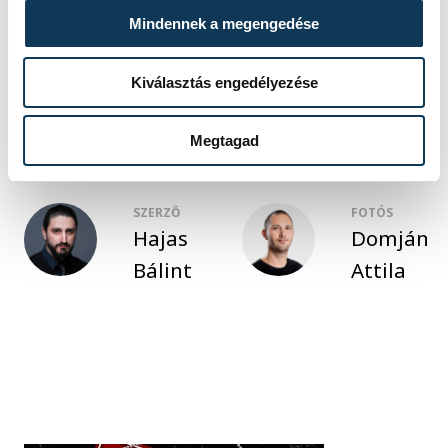
Mindennek a megengedése
közélet
autósport
Kiválasztás engedélyezése
Sótonyi Mónika
HUMDA
gokart
Megtagad
SZERZŐ
FOTÓS
Hajas
Domján
Bálint
Attila