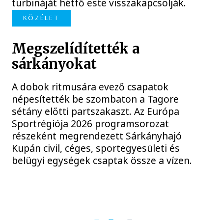
turbináját hétfő este visszakapcsolják.
KÖZÉLET
Megszelídítették a
sárkányokat
A dobok ritmusára evező csapatok
népesítették be szombaton a Tagore
sétány előtti partszakaszt. Az Európa
Sportrégiója 2026 programsorozat
részeként megrendezett Sárkányhajó
Kupán civil, céges, sportegyesületi és
belügyi egységek csaptak össze a vízen.