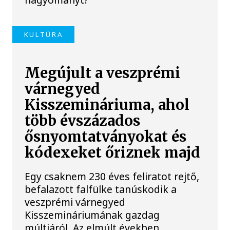
KULTÚRA
Megújult a veszprémi
várnegyed
Kisszemináriuma, ahol
több évszázados
ősnyomtatványokat és
kódexeket őriznek majd
Egy csaknem 230 éves feliratot rejtő,
befalazott falfülke tanúskodik a
veszprémi várnegyed
Kisszemináriumának gazdag
múltjáról. Az elmúlt években