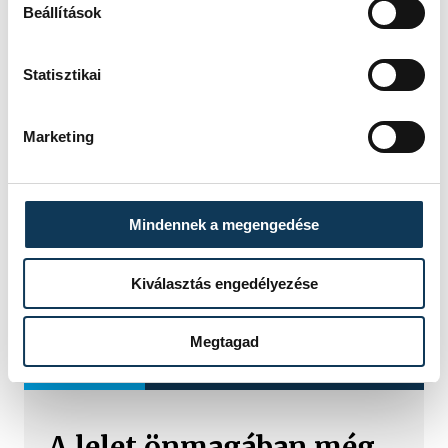
Beállítások
Statisztikai
FOTÓS
SZERZŐ
Domján
vehir.hu
Attila
Marketing
Mindennek a megengedése
Kiválasztás engedélyezése
Megtagad
TOVÁBBI CIKKEK
KULTÚRA
A lelet önmagában még