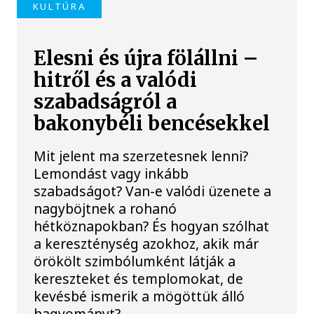
KULTÚRA
Elesni és újra fölállni –
hitről és a valódi
szabadságról a
bakonybéli bencésekkel
Mit jelent ma szerzetesnek lenni?
Lemondást vagy inkább
szabadságot? Van-e valódi üzenete a
nagyböjtnek a rohanó
hétköznapokban? És hogyan szólhat
a kereszténység azokhoz, akik már
örökölt szimbólumként látják a
kereszteket és templomokat, de
kevésbé ismerik a mögöttük álló
hagyományt?