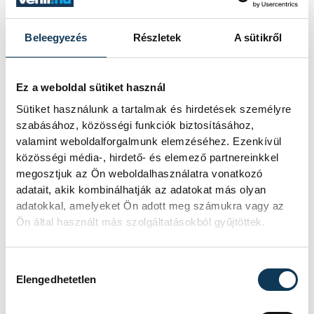
időre elapadt. Ez a közös koncert ezt a két
hiányosságot egyszerre enyhíti – mutatott
Beleegyezés
Részletek
A sütikről
rá a polgármester. Hozzátette: az ilyen
együttműködések igazi gyümölcsét
Ez a weboldal sütiket használ
nemcsak a 2023-as évben élvezhetjük,
Sütiket használunk a tartalmak és hirdetések személyre
hanem utána is, hiszen a közös zenélésből
szabásához, közösségi funkciók biztosításához,
hosszan tartó együttműködések, igazi
valamint weboldalforgalmunk elemzéséhez. Ezenkívül
barátságok születnek.
közösségi média-, hirdető- és elemező partnereinkkel
megosztjuk az Ön weboldalhasználatra vonatkozó
adatait, akik kombinálhatják az adatokat más olyan
adatokkal, amelyeket Ön adott meg számukra vagy az
kultúra
zene
koncert
Ön által használt más szolgáltatásokból gyűjtöttek.
hangverseny
Hozzájárulás kiválasztása
Elengedhetetlen
Gárdonyi Kamarazenekar