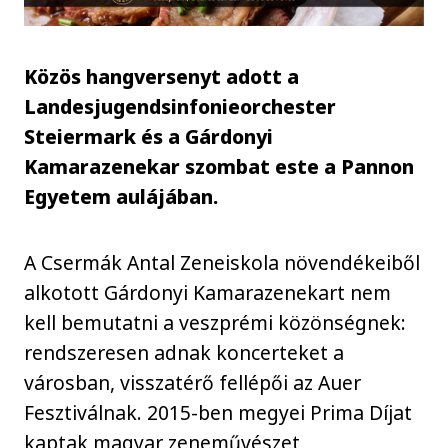
Közös hangversenyt adott a
Landesjugendsinfonieorchester
Steiermark és a Gárdonyi
Kamarazenekar szombat este a Pannon
Egyetem aulájában.
A Csermák Antal Zeneiskola növendékeiből
alkotott Gárdonyi Kamarazenekart nem
kell bemutatni a veszprémi közönségnek:
rendszeresen adnak koncerteket a
városban, visszatérő fellépői az Auer
Fesztiválnak. 2015-ben megyei Prima Díjat
kaptak magyar zeneművészet