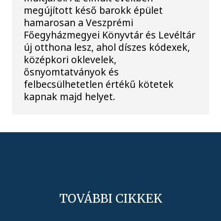
megújított késő barokk épület
hamarosan a Veszprémi
Főegyházmegyei Könyvtár és Levéltár
új otthona lesz, ahol díszes kódexek,
középkori oklevelek,
ősnyomtatványok és
felbecsülhetetlen értékű kötetek
kapnak majd helyet.
TOVÁBBI CIKKEK