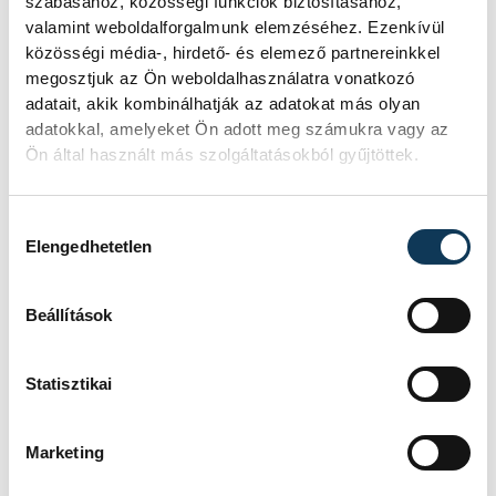
szabásához, közösségi funkciók biztosításához,
valamint weboldalforgalmunk elemzéséhez. Ezenkívül
közösségi média-, hirdető- és elemező partnereinkkel
megosztjuk az Ön weboldalhasználatra vonatkozó
közélet
Európa Kulturális Fővárosa
adatait, akik kombinálhatják az adatokat más olyan
adatokkal, amelyeket Ön adott meg számukra vagy az
kiállítás
Hegedűs Barbara
Tartu
Ön által használt más szolgáltatásokból gyűjtöttek.
Észtország
Kristi Karelsohn
Hozzájárulás kiválasztása
Schőberl Márton
Elengedhetetlen
Beállítások
SZERZŐ
FOTÓS
Statisztikai
Schöngrundtner
Domján
Tamás
Attila
Marketing