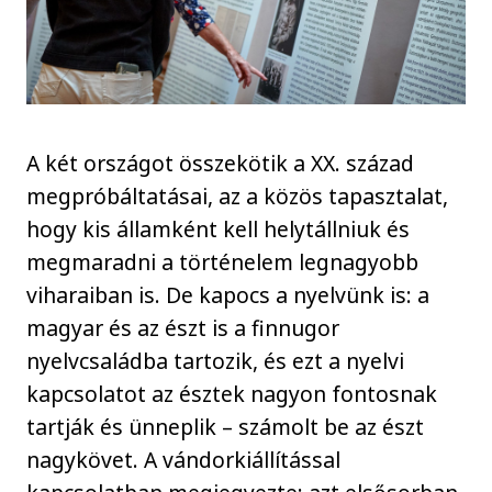
A két országot összekötik a XX. század
megpróbáltatásai, az a közös tapasztalat,
hogy kis államként kell helytállniuk és
megmaradni a történelem legnagyobb
viharaiban is. De kapocs a nyelvünk is: a
magyar és az észt is a finnugor
nyelvcsaládba tartozik, és ezt a nyelvi
kapcsolatot az észtek nagyon fontosnak
tartják és ünneplik – számolt be az észt
nagykövet. A vándorkiállítással