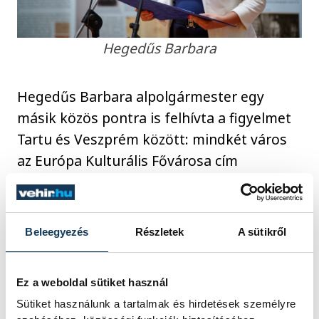
Hegedűs Barbara
Hegedűs Barbara alpolgármester egy
másik közös pontra is felhívta a figyelmet
Tartu és Veszprém között: mindkét város
az Európa Kulturális Fővárosa cím
betöltésére készül, ráadásul egymást
követő években, hiszen észt
testvérvárosunk 2024-ben viselheti a
Beleegyezés
Részletek
A sütikről
titulust. A közös programok és
tapasztalatok révén erősíthetjük egymást,
Ez a weboldal sütiket használ
és a két település még közelebb kerülhet
Sütiket használunk a tartalmak és hirdetések személyre
egymáshoz.