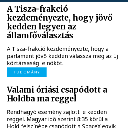
A Tisza-frakció
kezdeményezte, hogy jövő
kedden legyen az
államfőválasztás
A Tisza-frakció kezdeményezte, hogy a
parlament jövő kedden válassza meg az új
köztársasági elnököt.
TUDOMÁNY
Valami óriási csapódott a
Holdba ma reggel
Rendhagyó esemény zajlott le kedden
reggel. Magyar idő szerint 8:35 körül a
Hold felszínébe csapódott a SpaceX egyik