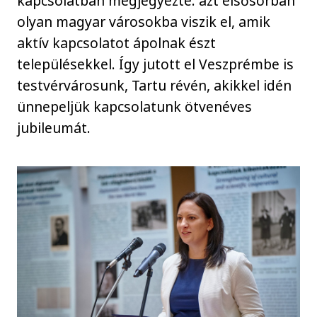
kapcsolatban megjegyezte: azt elsősorban
olyan magyar városokba viszik el, amik
aktív kapcsolatot ápolnak észt
településekkel. Így jutott el Veszprémbe is
testvérvárosunk, Tartu révén, akikkel idén
ünnepeljük kapcsolatunk ötvenéves
jubileumát.