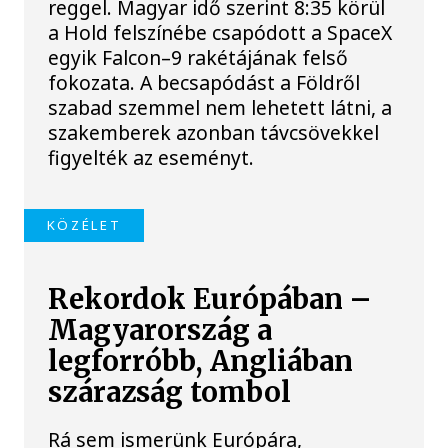
reggel. Magyar idő szerint 8:35 körül
a Hold felszínébe csapódott a SpaceX
egyik Falcon–9 rakétájának felső
fokozata. A becsapódást a Földről
szabad szemmel nem lehetett látni, a
szakemberek azonban távcsövekkel
figyelték az eseményt.
KÖZÉLET
Rekordok Európában –
Magyarország a
legforróbb, Angliában
szárazság tombol
Rá sem ismerünk Európára,