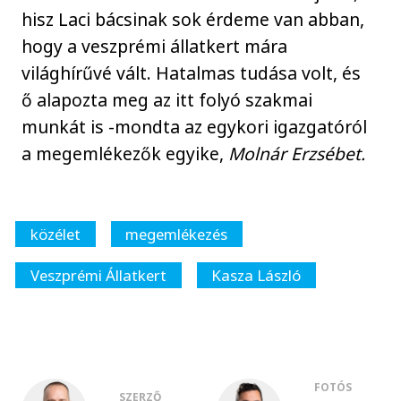
hisz Laci bácsinak sok érdeme van abban,
hogy a veszprémi állatkert mára
világhírűvé vált. Hatalmas tudása volt, és
ő alapozta meg az itt folyó szakmai
munkát is -mondta az egykori igazgatóról
a megemlékezők egyike,
Molnár Erzsébet.
közélet
megemlékezés
Veszprémi Állatkert
Kasza László
FOTÓS
SZERZŐ