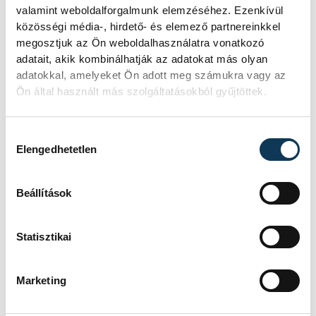
valamint weboldalforgalmunk elemzéséhez. Ezenkívül
gondoskodást.
közösségi média-, hirdető- és elemező partnereinkkel
megosztjuk az Ön weboldalhasználatra vonatkozó
adatait, akik kombinálhatják az adatokat más olyan
Munkásságát számos nemzetközi és hazai
adatokkal, amelyeket Ön adott meg számukra vagy az
kitüntetéssel ismerték el, Veszprém városa
Ön által használt más szolgáltatásokból gyűjtöttek.
1983-ban díszpolgárává avatta. Sajnos
nem érhette meg szeretett állatkertje
Hozzájárulás kiválasztása
fennállásának 50. évfordulóját, 2008.
Elengedhetetlen
június 6-án, 86 éves korában hunyt el"-
hangzott el a csütörtöki megemlékezésen.
Beállítások
Statisztikai
Marketing