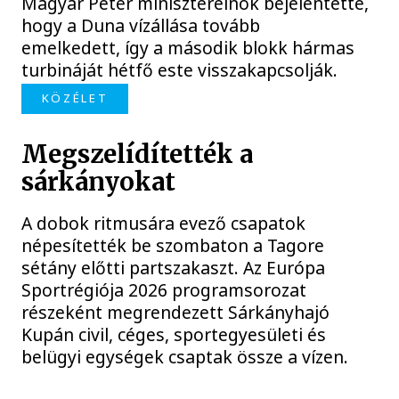
Magyar Péter miniszterelnök bejelentette,
hogy a Duna vízállása tovább
emelkedett, így a második blokk hármas
turbináját hétfő este visszakapcsolják.
KÖZÉLET
Megszelídítették a
sárkányokat
A dobok ritmusára evező csapatok
népesítették be szombaton a Tagore
sétány előtti partszakaszt. Az Európa
Sportrégiója 2026 programsorozat
részeként megrendezett Sárkányhajó
Kupán civil, céges, sportegyesületi és
belügyi egységek csaptak össze a vízen.