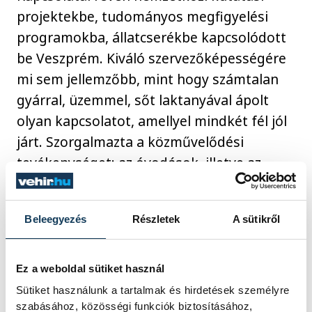
projektekbe, tudományos megfigyelési
programokba, állatcserékbe kapcsolódott
be Veszprém. Kiváló szervezőképességére
mi sem jellemzőbb, mint hogy számtalan
gyárral, üzemmel, sőt laktanyával ápolt
olyan kapcsolatot, amellyel mindkét fél jól
járt. Szorgalmazta a közművelődési
tevékenységet: az óvodások, illetve az
általános és középiskolák diáksága
rendszeres látogatója volt az állatkertnek,
Beleegyezés
Részletek
A sütikről
és szabadegyetemi előadássorozatot is
szerveztek a Tudományos Ismeretterjesztő
Társaságon keresztül. Gyerekek több
Ez a weboldal sütiket használ
nemzedéke tanulta meg tőle az állatok
Sütiket használunk a tartalmak és hirdetések személyre
szeretetét, a róluk való helyes
szabásához, közösségi funkciók biztosításához,