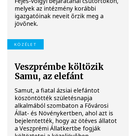
Fejes-völgyi bejáratánál csütörtökön,
melyek az intézmény korábbi
igazgatóinak neveit őrzik meg a
jövőnek.
KÖZÉLET
Veszprémbe költözik
Samu, az elefánt
Samut, a fiatal ázsiai elefántot
köszöntötték születésnapja
alkalmából szombaton a Fővárosi
Állat- és Növénykertben, ahol azt is
bejelentették, hogy az ötéves állatot
a Veszprémi Állatkertbe fogják
költöztetni a közeljövőben.