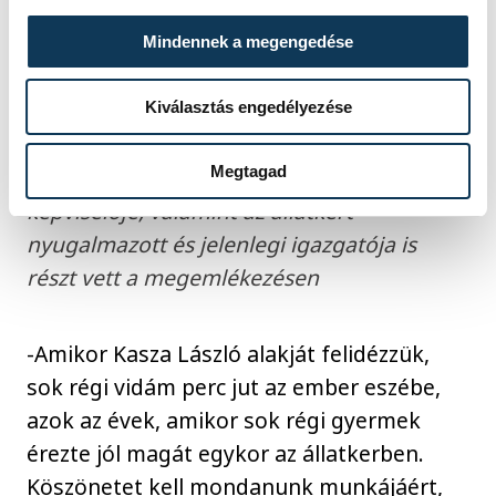
Mindennek a megengedése
Kiválasztás engedélyezése
Megtagad
A város polgármestere, országgyűlési
képviselője, valamint az állatkert
nyugalmazott és jelenlegi igazgatója is
részt vett a megemlékezésen
-Amikor Kasza László alakját felidézzük,
sok régi vidám perc jut az ember eszébe,
azok az évek, amikor sok régi gyermek
érezte jól magát egykor az állatkerben.
Köszönetet kell mondanunk munkájáért,