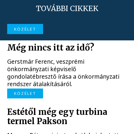
TOVÁBBI CIKKEK
KÖZÉLET
Még nincs itt az idő?
Gerstmár Ferenc, veszprémi
önkormányzati képviselő
gondolatébresztő írása a önkormányzati
rendszer átalakításáról.
KÖZÉLET
Estétől még egy turbina
termel Pakson