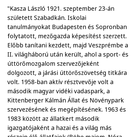
"Kasza László 1921. szeptember 23-án
született Szabadkán. Iskolai
tanulmányokat Budapesten és Sopronban
folytatott, mezőgazda képesítést szerzett.
Előbb tanítani kezdett, majd Veszprémbe a
II. világháború után került, ahol a sport- és
úttörőmozgalom szervezőjeként
dolgozott, a járási úttörőszövetség titkára
volt. 1958-ban aktív résztvevője volt a
második magyar vidéki vadaspark, a
Kittenberger Kálmán Állat és Növénypark
szervezésének és megépítésének. 1963 és
1983 között az állatkert második
igazgatójaként a hazai és a világ más
részein élő állatfajok (Böbe majom, Nóra