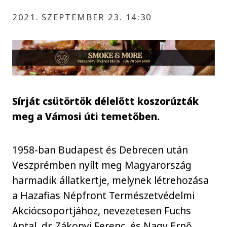
2021. SZEPTEMBER 23. 14:30
Sírját csütörtök délelőtt koszorúzták
meg a Vámosi úti temetőben.
1958-ban Budapest és Debrecen után
Veszprémben nyílt meg Magyarország
harmadik állatkertje, melynek létrehozása
a Hazafias Népfront Természetvédelmi
Akciócsoportjához, nevezetesen Fuchs
Antal, dr. Zákonyi Ferenc, és Nagy Ernő