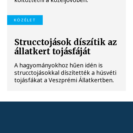
KÖZÉLET
Strucctojások díszítik az
állatkert tojásfáját
A hagyományokhoz hűen idén is
strucctojásokkal díszítették a húsvéti
tojásfákat a Veszprémi Állatkertben.