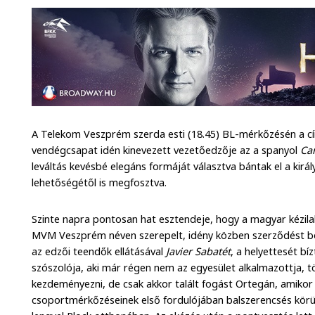
A Telekom Veszprém szerda esti (18.45) BL-mérkőzésén a cím
vendégcsapat idén kinevezett vezetőedzője az a spanyol
Ca
leváltás kevésbé elegáns formáját választva bántak el a kirá
lehetőségétől is megfosztva.
Szinte napra pontosan hat esztendeje, hogy a magyar kézi
MVM Veszprém néven szerepelt, idény közben szerződést bo
az edzői teendők ellátásával
Javier Sabatét
, a helyettesét bí
szószolója, aki már régen nem az egyesület alkalmazottja, t
kezdeményezni, de csak akkor talált fogást Ortegán, amikor 
csoportmérkőzéseinek első fordulójában balszerencsés körü