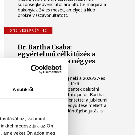
közönségkedvenc utoljára öltötte magára a
bakonyiak 24-es mezét, amelyet a klub
örökre visszavonultatott.
ONE VESZPRÉM HC
Dr. Bartha Csaba:
egyértelmű célkitűzés a
Bajnokok Ligája négyes
döntője
Huszonkét játékossal vág neki a 2026/27-es
idénynek a One Veszprém férfi
kézilabdacsapata. A klub péntek délutáni
A sütikről
szezonnyitó sajtótájékoztatóján dr. Bartha
Csaba vezérigazgató kijelentette: a jubileumi
idényben a hazai címek begyűjtése mellett a
Bajnokok Ligája négyes döntőjébe jutás is
egyértelmű célkitűzés.
tosításához, valamint
einkkel megosztjuk az Ön
ONE VESZPRÉM HC
l, amelyeket Ön adott meg