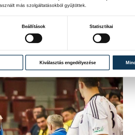
sznált más szolgáltatásokból gyűjtöttek.
Beállítások
Statisztikai
Kiválasztás engedélyezése
Min