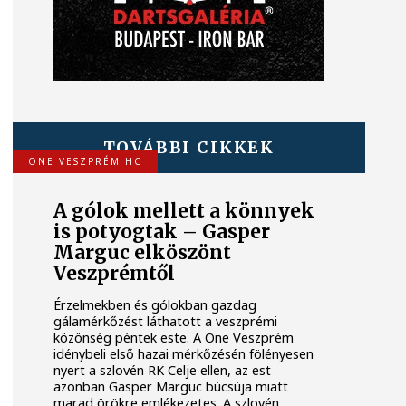
TOVÁBBI CIKKEK
ONE VESZPRÉM HC
A gólok mellett a könnyek
is potyogtak – Gasper
Marguc elköszönt
Veszprémtől
Érzelmekben és gólokban gazdag
gálamérkőzést láthatott a veszprémi
közönség péntek este. A One Veszprém
idénybeli első hazai mérkőzésén fölényesen
nyert a szlovén RK Celje ellen, az est
azonban Gasper Marguc búcsúja miatt
marad örökre emlékezetes. A szlovén