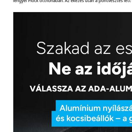
lengyel Plock otthonában. Az ekézés után a pontvesztés lett