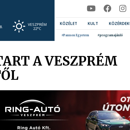
KÖZÉLET
KULT
KÖZÉRDEK
VESZPRÉM
8.
22°C
#Pannon Egyetem
#programajánló
TART A VESZPRÉM
TŐL