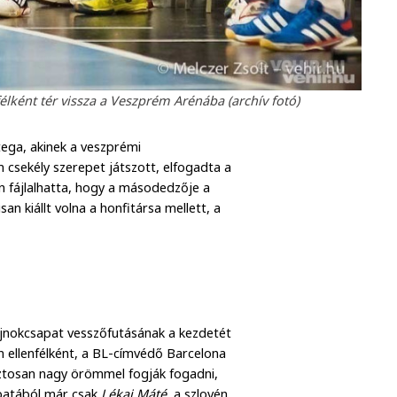
élként tér vissza a Veszprém Arénába (archív fotó)
ega, akinek a veszprémi
csekély szerepet játszott, elfogadta a
n fájlalhatta, hogy a másodedzője a
n kiállt volna a honfitársa mellett, a
ajnokcsapat vesszőfutásának a kezdetét
 ellenfélként, a BL-címvédő Barcelona
iztosan nagy örömmel fogják fogadni,
apatából már csak
Lékai Máté
, a szlovén