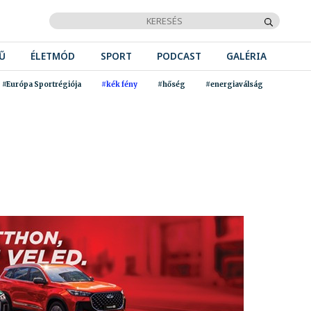
Ű
ÉLETMÓD
SPORT
PODCAST
GALÉRIA
#Európa Sportrégiója
#kék fény
#hőség
#energiaválság