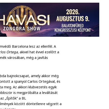
védő Barcelona lesz az ellenfél. A
rlos Ortega
, akivel hat évvel ezelőtt a
lynék városában, még a javítás
labda bajnokcsapat, amely akkor még
ntott a spanyol Carlos Ortegával, és
zta meg. Az akkori klubvezetés egyik
öbbször is megpróbálta a leváltását
az „Építők” a BL
lmények között döntetlenre végzett a