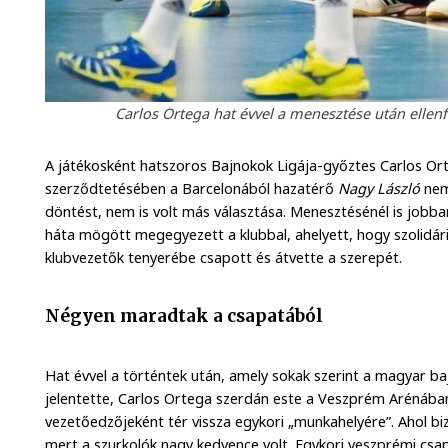
Carlos Ortega hat évvel a menesztése után ellenf
A játékosként hatszoros Bajnokok Ligája-győztes Carlos Ort
szerződtetésében a Barcelonából hazatérő
Nagy László
nem 
döntést, nem is volt más választása. Menesztésénél is jobba
háta mögött megegyezett a klubbal, ahelyett, hogy szolidárisa
klubvezetők tenyerébe csapott és átvette a szerepét.
Négyen maradtak a csapatából
Hat évvel a történtek után, amely sokak szerint a magyar b
jelentette, Carlos Ortega szerdán este a Veszprém Arénában
vezetőedzőjeként tér vissza egykori „munkahelyére”. Ahol b
mert a szurkolók nagy kedvence volt. Egykori veszprémi cs