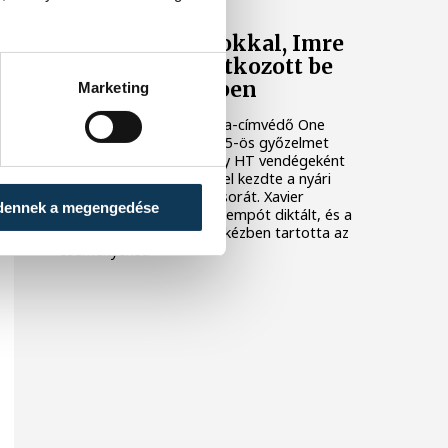
Nielsen bravúrokkal, Imre
két góllal mutatkozott be
Veszprém-mezben
Marketing
A bajnoki és Magyar Kupa-címvédő One
Veszprém fölényes, 44–25-ös győzelmet
aratott az ETO University HT vendégeként
csütörtökön, ezzel sikerrel kezdte a nyári
felkészülési mérkőzések sorát. Xavier
dennek a megengedése
Pascual együttese nagy tempót diktált, és a
találkozó nagy részében kézben tartotta az
eseményeket.