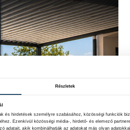
Részletek
ál
mak és hirdetések személyre szabásához, közösségi funkciók biz
hez. Ezenkívül közösségi média-, hirdető- és elemező partner
zó adatait, akik kombinálhatják az adatokat más olyan adatokka