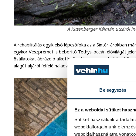
A Kittenberger Kálmán utcáról indu
A rehabilitálás egyik első lépcsőfoka az a Sintér-árokban má
egykor Veszprémet is beborító Tethys-óceán élővilágát jelenít
ősállatokat ábrázoló alkotás
6 méter magas és közel 9 m
alagút aljáról felfelé haladva fent összeér, de oldalról is öss
Beleegyezés
Ez a weboldal sütiket haszn
Sütiket használunk a tartal
weboldalforgalmunk elemzésé
weboldalhasználatra vonatko