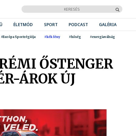
Ű
ÉLETMÓD
SPORT
PODCAST
GALÉRIA
#Európa Sportrégiója
#kék fény
#hőség
#energiaválság
ZPRÉMI ŐSTENGER
ÉR-ÁROK ÚJ