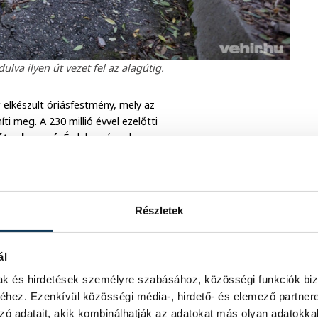
lva ilyen út vezet fel az alagútig.
r elkészült óriásfestmény, mely az
i meg. A 230 millió évvel ezelőtti
éter hosszú
. Érdekessége, hogy az
zeilleszthető, értelmezhető képet ad.
Részletek
ál
mak és hirdetések személyre szabásához, közösségi funkciók biz
hez. Ezenkívül közösségi média-, hirdető- és elemező partner
zó adatait, akik kombinálhatják az adatokat más olyan adatokka