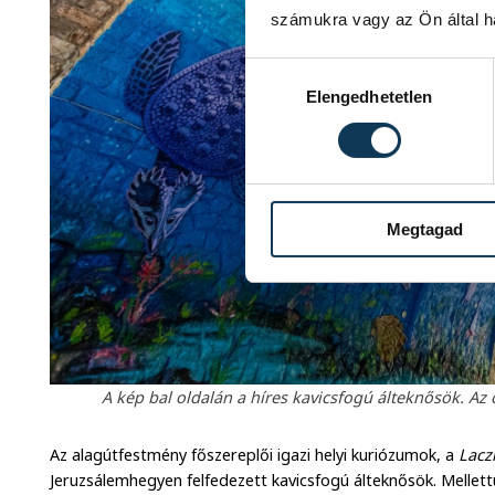
számukra vagy az Ön által ha
Hozzájárulás kiválasztása
Elengedhetetlen
Megtagad
A kép bal oldalán a híres kavicsfogú álteknősök. Az ór
Az alagútfestmény főszereplői igazi helyi kuriózumok, a
Lacz
Jeruzsálemhegyen felfedezett kavicsfogú álteknősök. Mellettü