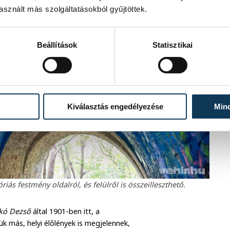
sznált más szolgáltatásokból gyűjtöttek.
Beállítások
Statisztikai
Kiválasztás engedélyezése
Min
iás festmény oldalról, és felülről is összeilleszthető.
kó Dezső
által 1901-ben itt, a
k más, helyi élőlények is megjelennek,