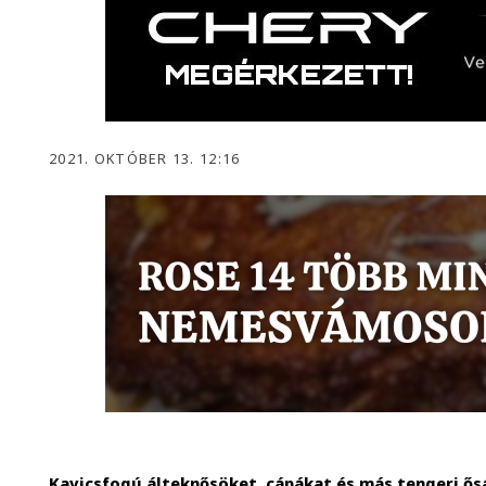
2021. OKTÓBER 13. 12:16
Kavicsfogú álteknősöket, cápákat és más tengeri ős