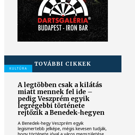
TOVÁBBI CIKKEK
KULTÚRA
A legtöbben csak a kilátás
miatt mennek fel ide –
pedig Veszprém egyik
legrégebbi története
rejtőzik a Benedek-hegyen
A Benedek-hegy Veszprém egyik
legismertebb jelképe, mégis kevesen tudják,
hogy története jóval a város megszületése