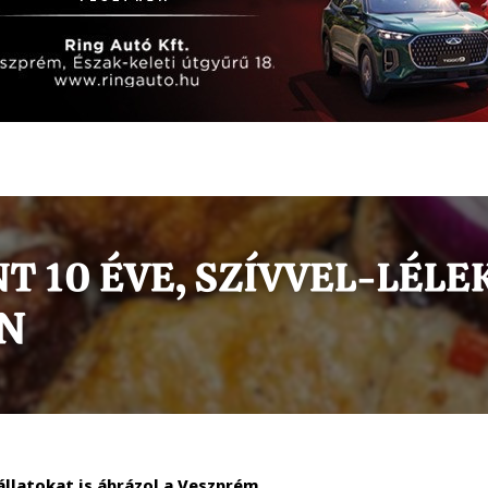
állatokat is ábrázol a Veszprém