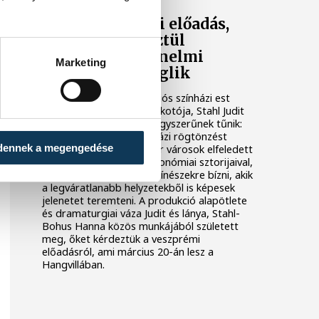
Gasztroszínházi előadás,
amelyen keresztül
Veszprém történelmi
Marketing
múltja is kiviláglik
A Flódni című improvizációs színházi est
receptje – ahogy egyik alkotója, Stahl Judit
fogalmaz – meglepően egyszerűnek tűnik:
össze kell keverni a színházi rögtönzést
dennek a megengedése
Budapest és más magyar városok elfeledett
kultúrtörténeti és gasztronómiai sztorijaival,
majd az egészet olyan színészekre bízni, akik
a legváratlanabb helyzetekből is képesek
jelenetet teremteni. A produkció alapötlete
és dramaturgiai váza Judit és lánya, Stahl-
Bohus Hanna közös munkájából született
meg, őket kérdeztük a veszprémi
előadásról, ami március 20-án lesz a
Hangvillában.