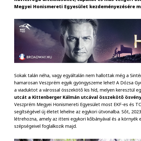
Megyei Honismereti Egyesület kezdeményezésére m
Sokak talán néha, vagy egyáltalán nem hallottak még a Sint
hamarosan Veszprém egyik gyöngyszeme lehet! A Dózsa Györ
a viaduktot a várossal összekötő kis híd, melyen keresztül 
utcát a Kittenberger Kálmán utcával összekötő ösvén
Veszprém Megyei Honismereti Egyesület most EKF-es és T
segítségével új életet lehelne az egykori útvonalba. Sőt, 202
létrehozna, amely az itteni egykori kőbányával és a környék 
szépségeivel foglalkozik majd.