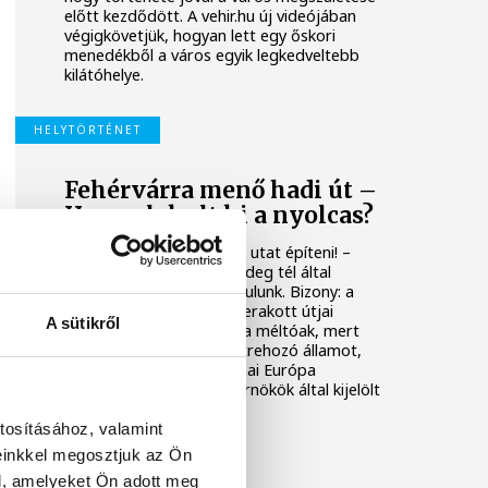
előtt kezdődött. A vehir.hu új videójában
végigkövetjük, hogyan lett egy őskori
menedékből a város egyik legkedveltebb
kilátóhelye.
HELYTÖRTÉNET
Fehérvárra menő hadi út –
Hogy alakult ki a nyolcas?
Bezzeg a rómaiak tudtak utat építeni! –
sóhajtunk fel, amikor a hideg tél által
megrágott aszfalton gurulunk. Bizony: a
Római Birodalom kőből lerakott útjai
A sütikről
nemcsak azért csodálatra méltóak, mert
bőven túlélték az őket létrehozó államot,
hanem azért is, mert a mai Európa
úthálózata is a római mérnökök által kijelölt
nyomvonalakon alapul.
tosításához, valamint
einkkel megosztjuk az Ön
KULTÚRA
l, amelyeket Ön adott meg