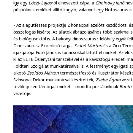
így egy
Lóczy Lajos
ról elnevezett cápa, a
Cholnoky Jenő
nev
püspöknek emléket állító kagyló, valamint egy Notosaurus is
- Az alagútfestés projektje 2 hónappal ezelőtt kezdődött, é
összefogás kísérte. Az állatok ábrázolásához több szakmai 
és biológusoktól is. A bakonyi dinoszaurusz-lelőhely egyik fe
Dinoszaurusz Expedíció tagja,
Szabó Márton
és a Zirci Ter
igazgatója Futó János is tanácsokkal látott el minket. Az el
ki az ELTE Őslénytani tanszékével és a kavicsfogú eredeti 
Földtani Szolgálat munkatársaival is. A festményt egy igazi s
alkotó
Zsoldos Márton
természetfestő és illusztrátor készít
Színvonal Dekor munkatársai készítették,
Zsebe Ágota
vezeté
tevőlegesen támogat minket – mondta portálunknak
Bontó 
vezetője.