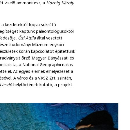
ét viselő ammonitesz, a
Hornig Károly
.
s a kezdetektől fogva sokrétű
segítséget kaptunk paleontológusoktól
lfedezője,
Ősi Attila
által vezetett
mészettudományi Múzeum egykori
őkészületek során kapcsolatot építettünk
maradványait őrző Magyar Bányászati és
pecialista, a National Geographicnak is
ette el. Az egyes elemek elhelyezését a
sével. A város és a VKSZ Zrt. szintén,
László
helytörténeti kutató, a projekt