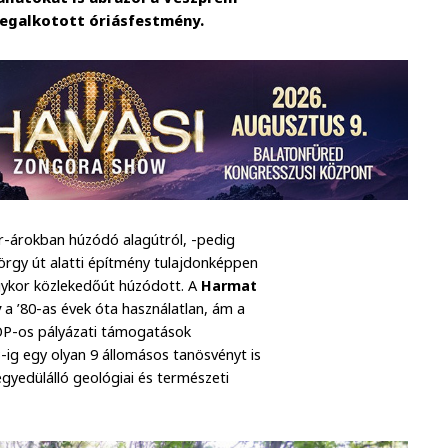
egalkotott óriásfestmény.
ér-árokban húzódó alagútról, -pedig
gy út alatti építmény tulajdonképpen
egykor közlekedőút húzódott. A
Harmat
y
a ’80-as évek óta használatlan, ám a
OP-os pályázati támogatások
3-ig egy olyan 9 állomásos tanösvényt is
egyedülálló geológiai és természeti