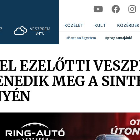
KÖZÉLET
KULT
KÖZÉRDEK
VESZPRÉM
7.
34°C
#Pannon Egyetem
#programajánló
VEL EZELŐTTI VES
ENEDIK MEG A SINT
NYÉN