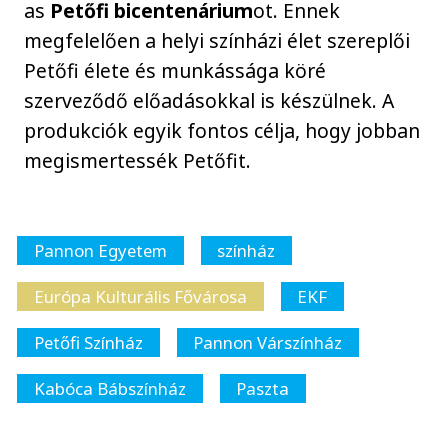
as
Petőfi bicentenárium
ot. Ennek
megfelelően a helyi színházi élet szereplői
Petőfi élete és munkássága köré
szerveződő előadásokkal is készülnek. A
produkciók egyik fontos célja, hogy jobban
megismertessék Petőfit.
Pannon Egyetem
színház
Európa Kulturális Fővárosa
EKF
Petőfi Színház
Pannon Várszínház
Kabóca Bábszínház
Paszta