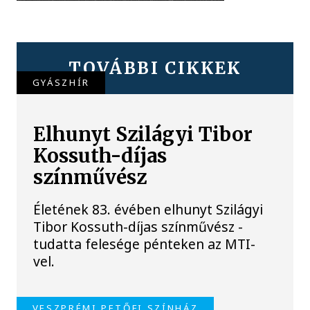
TOVÁBBI CIKKEK
GYÁSZHÍR
Elhunyt Szilágyi Tibor
Kossuth-díjas
színművész
Életének 83. évében elhunyt Szilágyi
Tibor Kossuth-díjas színművész -
tudatta felesége pénteken az MTI-
vel.
VESZPRÉMI PETŐFI SZÍNHÁZ