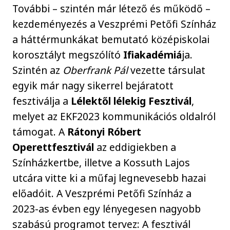
További – szintén már létező és működő –
kezdeményezés a Veszprémi Petőfi Színház
a háttérmunkákat bemutató középiskolai
korosztályt megszólító
Ifiakadémiá
ja.
Szintén az
Oberfrank Pál
vezette társulat
egyik már nagy sikerrel bejáratott
fesztiválja a
Lélektől lélekig Fesztivál
,
melyet az EKF2023 kommunikációs oldalról
támogat. A
Rátonyi Róbert
Operettfesztivál
az eddigiekben a
Színházkertbe, illetve a Kossuth Lajos
utcára vitte ki a műfaj legnevesebb hazai
előadóit. A Veszprémi Petőfi Színház a
2023-as évben egy lényegesen nagyobb
szabású programot tervez: A fesztivál