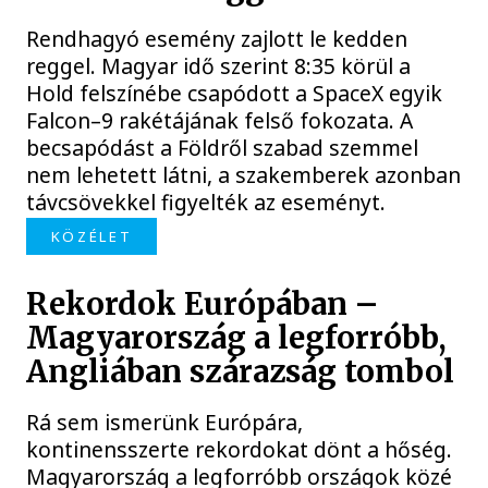
Rendhagyó esemény zajlott le kedden
reggel. Magyar idő szerint 8:35 körül a
Hold felszínébe csapódott a SpaceX egyik
Falcon–9 rakétájának felső fokozata. A
becsapódást a Földről szabad szemmel
nem lehetett látni, a szakemberek azonban
távcsövekkel figyelték az eseményt.
KÖZÉLET
Rekordok Európában –
Magyarország a legforróbb,
Angliában szárazság tombol
Rá sem ismerünk Európára,
kontinensszerte rekordokat dönt a hőség.
Magyarország a legforróbb országok közé