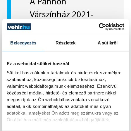
A Pannon
Várszínház 2021-
ben meghívásos
pályázatot ír ki, a
Beleegyezés
Részletek
A sütikről
kortárs magyar
irodalom jeles
Ez a weboldal sütiket használ
Sütiket használunk a tartalmak és hirdetések személyre
képviselőit
szabásához, közösségi funkciók biztosításához,
valamint weboldalforgalmunk elemzéséhez. Ezenkívül
megszólítva, Petőfi
közösségi média-, hirdető- és elemező partnereinkkel
megosztjuk az Ön weboldalhasználatra vonatkozó
Sándor
Karaffa
adatait, akik kombinálhatják az adatokat más olyan
adatokkal, amelyeket Ön adott meg számukra vagy az
című
Ön által használt más szolgáltatásokból gyűjtöttek.
drámatöredékének