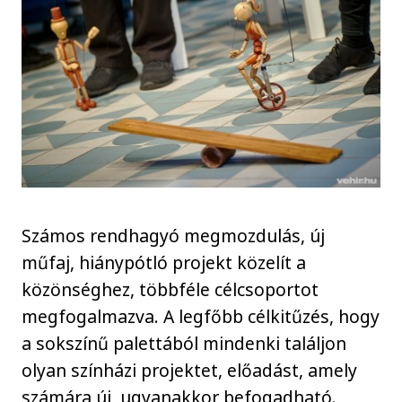
Számos rendhagyó megmozdulás, új
műfaj, hiánypótló projekt közelít a
közönséghez, többféle célcsoportot
megfogalmazva. A legfőbb célkitűzés, hogy
a sokszínű palettából mindenki találjon
olyan színházi projektet, előadást, amely
számára új, ugyanakkor befogadható.