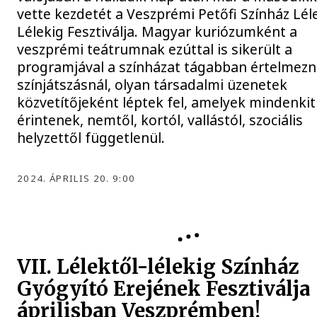
vette kezdetét a Veszprémi Petőfi Színház Lél
Lélekig Fesztiválja. Magyar kuriózumként a
veszprémi teátrumnak ezúttal is sikerült a
programjával a színházat tágabban értelmezn
színjátszásnál, olyan társadalmi üzenetek
közvetítőjeként léptek fel, amelyek mindenkit
érintenek, nemtől, kortól, vallástól, szociális
helyzettől függetlenül.
2024. ÁPRILIS 20. 9:00
PETŐFI SZÍNHÁZ
VII. Lélektől-lélekig Színház
Gyógyító Erejének Fesztiválja
áprilisban Veszprémben!