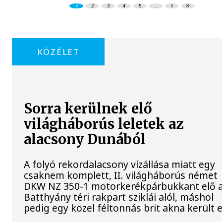
1
2
3
4
5
...
KÖZÉLET
Sorra kerülnek elő
világháborús leletek az
alacsony Dunából
A folyó rekordalacsony vízállása miatt egy
csaknem komplett, II. világháborús német
DKW NZ 350-1 motorkerékpárbukkant elő 
Batthyány téri rakpart sziklái alól, máshol
pedig egy közel féltonnás brit akna került e