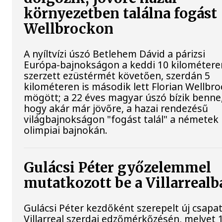
környezetben találna fogást
Wellbrockon
A nyíltvízi úszó Betlehem Dávid a párizsi
Európa-bajnokságon a keddi 10 kilométere
szerzett ezüstérmét követően, szerdán 5
kilométeren is második lett Florian Wellbro
mögött; a 22 éves magyar úszó bízik benne
hogy akár már jövőre, a hazai rendezésű
világbajnokságon "fogást talál" a németek
olimpiai bajnokán.
Gulácsi Péter győzelemmel
mutatkozott be a Villarrealb
Gulácsi Péter kezdőként szerepelt új csapat
Villarreal szerdai edzőmérkőzésén, melyet 