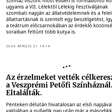
Színház viszont most ebben is formabontó vol
ugyanis a VII. Lélektől Lélekig Fesztiváljának
szombati napján az állatvédelemnek és a fele
állattartásnak is szentelt egy beszélgetést, íg
a teátrum előcsarnokában az érdeklő közöns
soraiban feltűnt több kutya is.
2024. ÁPRILIS 21. 14:14
PETŐFI SZÍNHÁZ
Az érzelmeket vették célkeres
a Veszprémi Petőfi Színháznál
Eltalálták.
Pénteken délután hivatalosan az első napjával
valójában a nulladik nap után már a másodikk