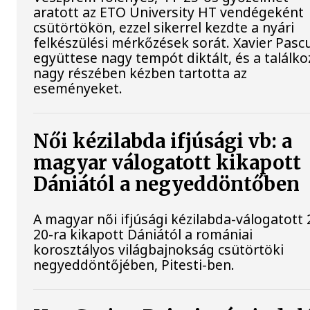
aratott az ETO University HT vendégeként
csütörtökön, ezzel sikerrel kezdte a nyári
felkészülési mérkőzések sorát. Xavier Pasc
együttese nagy tempót diktált, és a találko
nagy részében kézben tartotta az
eseményeket.
Női kézilabda ifjúsági vb: a
magyar válogatott kikapott
Dániától a negyeddöntőben
A magyar női ifjúsági kézilabda-válogatott 
20-ra kikapott Dániától a romániai
korosztályos világbajnokság csütörtöki
negyeddöntőjében, Pitesti-ben.