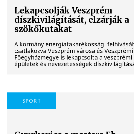
Lekapcsolják Veszprém
díszkivilágítását, elzárják a
szökőkutakat
A kormány energiatakarékossági felhívásá
csatlakozva Veszprém városa és Veszprémi
Főegyházmegye is lekapcsolta a veszprémi
épületek és nevezetességek díszkivilágításá
SPORT