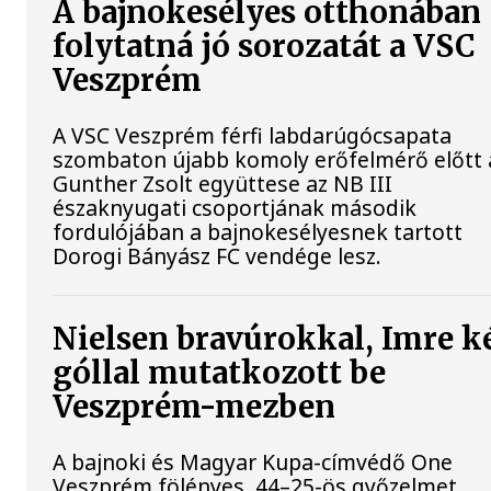
A bajnokesélyes otthonában
folytatná jó sorozatát a VSC
Veszprém
A VSC Veszprém férfi labdarúgócsapata
szombaton újabb komoly erőfelmérő előtt á
Gunther Zsolt együttese az NB III
északnyugati csoportjának második
fordulójában a bajnokesélyesnek tartott
Dorogi Bányász FC vendége lesz.
Nielsen bravúrokkal, Imre k
góllal mutatkozott be
Veszprém-mezben
A bajnoki és Magyar Kupa-címvédő One
Veszprém fölényes, 44–25-ös győzelmet