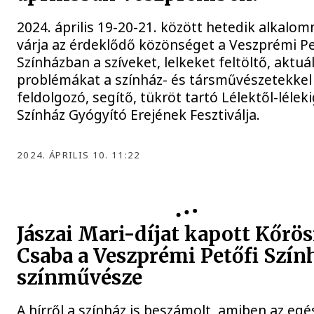
2024. április 19-20-21. között hetedik alkalo
várja az érdeklődő közönséget a Veszprémi Pe
Színházban a szíveket, lelkeket feltöltő, aktuál
problémákat a színház- és társművészetekkel
feldolgozó, segítő, tükröt tartó Lélektől-lélek
Színház Gyógyító Erejének Fesztiválja.
2024. ÁPRILIS 10. 11:22
Jászai Mari-díjat kapott Kőrös
Csaba a Veszprémi Petőfi Szín
színművésze
A hírről a színház is beszámolt, amiben az egé