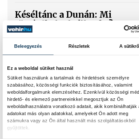
Késéltánc a Dunán: Mi
történik, ha leáll Paks?
Mártha Imre, az MVM Zrt. egykori
vezérigazgatója ATV-n Rónai Egonnak adot
Beleegyezés
Részletek
A sütikrő
interjújában vázolta fel a Paksi Atomerőmű
előtt álló példátlan technológiai kihívásokat
szakember, aki korábban éveken át felelt a
Ez a weboldal sütiket használ
hazai energetikai fejlesztésekért és a paksi
Sütiket használunk a tartalmak és hirdetések személyre
blokkok működéséért, arra figyelmeztet: a
szabásához, közösségi funkciók biztosításához, valamint
erőmű olyan üzemállapotban van, amelyre
weboldalforgalmunk elemzéséhez. Ezenkívül közösségi méd
eredetileg nem tervezték.
hirdető- és elemező partnereinkkel megosztjuk az Ön
weboldalhasználatra vonatkozó adatait, akik kombinálhatják
adatokat más olyan adatokkal, amelyeket Ön adott meg
A Tisza-frakció
számukra vagy az Ön által használt más szolgáltatásokból
kezdeményezte, hogy jövő
gyűjtöttek.
kedden legyen az