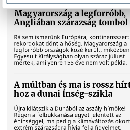
Rekordok Európában –
Magyarország a legforróbb,
Angliában szárazság tombol
Rá sem ismerünk Európára, kontinensszert
rekordokat dönt a hőség. Magyarország a
legforróbb országok közé került, miközben
Egyesült Királyságban olyan száraz júliust
mértek, amilyenre 155 éve nem volt példa.
A múltban és ma is rossz hír
hoz a dunai Ínség-szikla
Újra kilátszik a Dunából az aszály hírnöke!
Régen a felbukkanása egyet jelentett az
éhínséggel, ma pedig a klímaváltozás okoz
extrém szárazságra hívja fel a figyelmet.