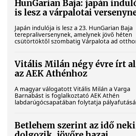
HunGarian Baja: japán indul
is lesz a várpalotai versenyn
Japán indulója is lesz a 23. HunGarian Baja
terepraliversenynek, amelynek jövő héten
csütörtöktől szombatig Várpalota ad ottho
Vitális Milán négy évre írt a
az AEK Athénhoz
A magyar válogatott Vitális Milán a Varga
Barnabást is foglalkoztató AEK Athén
labdarúgócsapatában folytatja pályafutásá
Betlehem szerint az idő neki
dolgozik, jövőre hazai