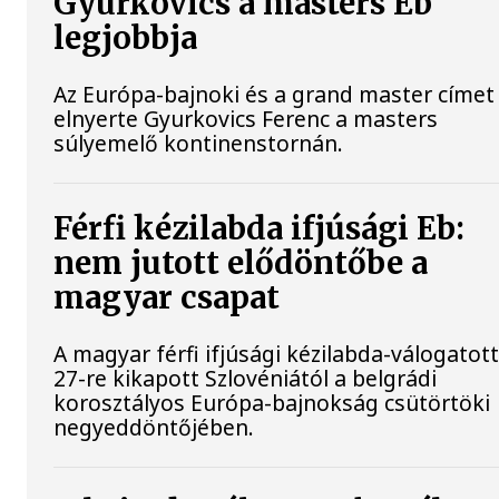
Gyurkovics a masters Eb
legjobbja
Az Európa-bajnoki és a grand master címet 
elnyerte Gyurkovics Ferenc a masters
súlyemelő kontinenstornán.
Férfi kézilabda ifjúsági Eb:
nem jutott elődöntőbe a
magyar csapat
A magyar férfi ifjúsági kézilabda-válogatott
27-re kikapott Szlovéniától a belgrádi
korosztályos Európa-bajnokság csütörtöki
negyeddöntőjében.