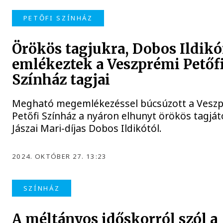
PETŐFI SZÍNHÁZ
Örökös tagjukra, Dobos Ildikó
emlékeztek a Veszprémi Petőf
Színház tagjai
Megható megemlékezéssel búcsúzott a Vesz
Petőfi Színház a nyáron elhunyt örökös tagjátó
Jászai Mari-díjas Dobos Ildikótól.
2024. OKTÓBER 27. 13:23
SZÍNHÁZ
A méltányos időskorról szól a