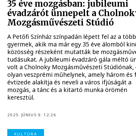
35 éve mozgásban: jubileumi
évadzárót ünnepelt a Cholnok
Mozgásművészeti Stúdió
A Petőfi Színház színpadán lépett fel az a több
gyermek, akik ma már egy 35 éve álomból kin
közösség részeként mutatták be mozgásművé
tudásukat. A jubileumi évadzáró gála méltó 
volt a Cholnoky Mozgásművészeti Stúdiónak,
olyan veszprémi műhelynek, amely három és f
évtizede alakítja és neveli a város ifjúságát a
mozgás, a tánc és a kitartó munka örömén
keresztül.
2025. JÚNIUS 9. 12:26
KULTÚRA