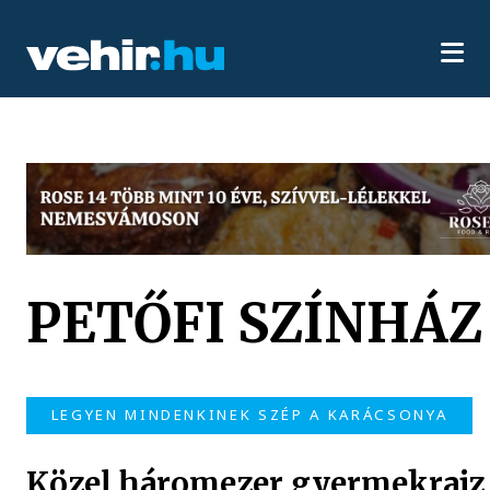
PETŐFI SZÍNHÁZ
LEGYEN MINDENKINEK SZÉP A KARÁCSONYA
Közel háromezer gyermekrajz