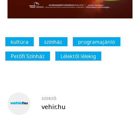
kultúra
színház
programajánló
Petőfi Színház
Lélektől lélekig
SZERZŐ
vehir.hu