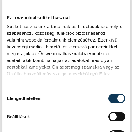
Április 19. - I. nap programjai
Ez a weboldal sütiket használ
Sütiket használunk a tartalmak és hirdetések személyre
Április 20. - II. nap programjai
szabásához, közösségi funkciók biztosításához,
valamint weboldalforgalmunk elemzéséhez. Ezenkívül
közösségi média-, hirdető- és elemező partnereinkkel
Április 21. - III. nap programjai
megosztjuk az Ön weboldalhasználatra vonatkozó
adatait, akik kombinálhatják az adatokat más olyan
adatokkal, amelyeket Ön adott meg számukra vagy az
Ön által használt más szolgáltatásokból gyűjtöttek.
Hozzájárulás kiválasztása
Elengedhetetlen
Beállítások