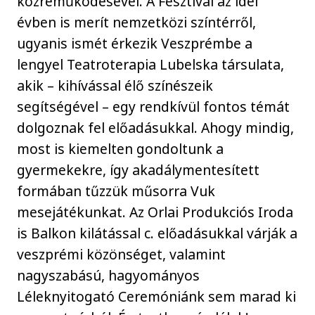
közreműködésével. A Fesztivál az idei
évben is merít nemzetközi színtérről,
ugyanis ismét érkezik Veszprémbe a
lengyel Teatroterapia Lubelska társulata,
akik – kihívással élő színészeik
segítségével – egy rendkívül fontos témát
dolgoznak fel előadásukkal. Ahogy mindig,
most is kiemelten gondoltunk a
gyermekekre, így akadálymentesített
formában tűzzük műsorra Vuk
mesejátékunkat. Az Orlai Produkciós Iroda
is Balkon kilátással c. előadásukkal várják a
veszprémi közönséget, valamint
nagyszabású, hagyományos
Léleknyitogató Ceremóniánk sem marad ki