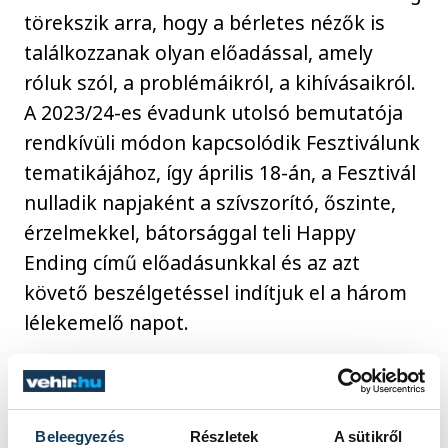
törekszik arra, hogy a bérletes nézők is
találkozzanak olyan előadással, amely
róluk szól, a problémáikról, a kihívásaikról.
A 2023/24-es évadunk utolsó bemutatója
rendkívüli módon kapcsolódik Fesztiválunk
tematikájához, így április 18-án, a Fesztivál
nulladik napjaként a szívszorító, őszinte,
érzelmekkel, bátorsággal teli Happy
Ending című előadásunkkal és az azt
követő beszélgetéssel indítjuk el a három
lélekemelő napot.
A három nap programja részletesen az
alábbi linkeken érhető el:
Beleegyezés
Részletek
A sütikről