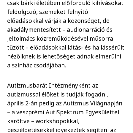
csak bárki életében előforduló kihívásokat
feldolgozó, szemeket felnyitó
előadásokkal várják a közönséget, de
akadálymentesített – audionarráció és
jeltolmács közreműködésével műsorra
tűzött – előadásokkal látás- és hallássérült
nézőiknek is lehetőséget adnak elmerülni
a színház csodájában.
Autizmusbarát Intézményként az
autizmussal élőket is tudják fogadni,
április 2-án pedig az Autizmus Világnapján
– a veszprémi AutiSpektrum Egyesülettel
karöltve – workshopokkal,
beszélgetésekkel igyekeztek segíteni az