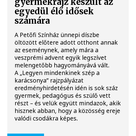
gyermekrajz készült az
egyedül élő idősek
számára
A Petőfi Színház ünnepi díszbe
öltözött előtere adott otthont annak
az eseménynek, amely mára a
veszprémi advent egyik legszívet
melengetőbb hagyományává vált.
A „Legyen mindenkinek szép a
karácsonya” rajzpályázat
eredményhirdetésén idén is sok száz
gyermek, pedagógus és szülő vett
részt – és velük együtt mindazok, akik
hisznek abban, hogy a közösség ereje
valódi csodákra képes.