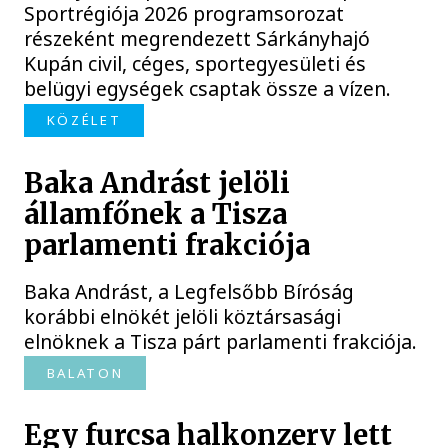
Sportrégiója 2026 programsorozat
részeként megrendezett Sárkányhajó
Kupán civil, céges, sportegyesületi és
belügyi egységek csaptak össze a vízen.
KÖZÉLET
Baka Andrást jelöli
államfőnek a Tisza
parlamenti frakciója
Baka Andrást, a Legfelsőbb Bíróság
korábbi elnökét jelöli köztársasági
elnöknek a Tisza párt parlamenti frakciója.
BALATON
Egy furcsa halkonzerv lett