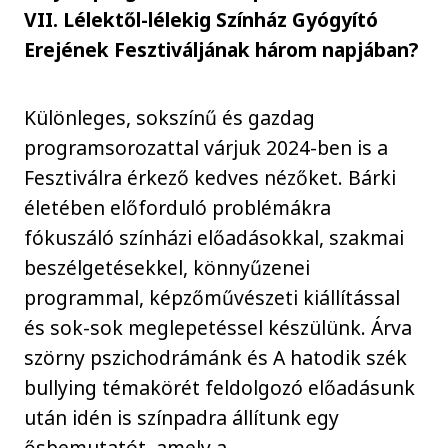
VII. Lélektől-lélekig Színház Gyógyító
Erejének Fesztiváljának három napjában?
Különleges, sokszínű és gazdag
programsorozattal várjuk 2024-ben is a
Fesztiválra érkező kedves nézőket. Bárki
életében előforduló problémákra
fókuszáló színházi előadásokkal, szakmai
beszélgetésekkel, könnyűzenei
programmal, képzőművészeti kiállítással
és sok-sok meglepetéssel készülünk. Árva
szörny pszichodrámánk és A hatodik szék
bullying témakörét feldolgozó előadásunk
után idén is színpadra állítunk egy
ősbemutatót, amely a