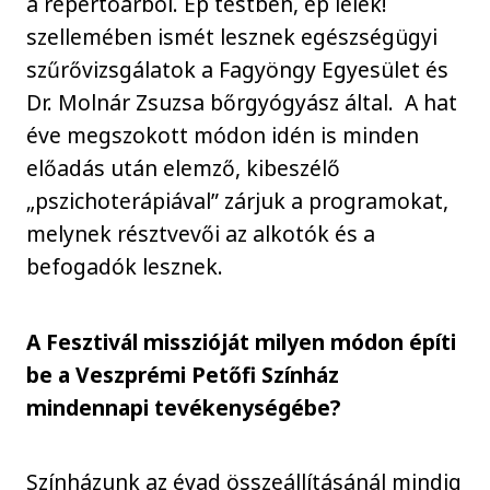
a repertoárból. Ép testben, ép lélek!
szellemében ismét lesznek egészségügyi
szűrővizsgálatok a Fagyöngy Egyesület és
Dr. Molnár Zsuzsa bőrgyógyász által. A hat
éve megszokott módon idén is minden
előadás után elemző, kibeszélő
„pszichoterápiával” zárjuk a programokat,
melynek résztvevői az alkotók és a
befogadók lesznek.
A Fesztivál misszióját milyen módon építi
be a Veszprémi Petőfi Színház
mindennapi tevékenységébe?
Színházunk az évad összeállításánál mindig