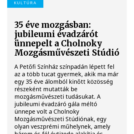
KULTÚRA
35 éve mozgásban:
jubileumi évadzárót
ünnepelt a Cholnoky
Mozgásművészeti Stúdió
A Petőfi Színház színpadán lépett fel
az a több tucat gyermek, akik ma már
egy 35 éve álomból kinőtt közösség
részeként mutatták be
mozgásművészeti tudásukat. A
jubileumi évadzáró gála méltó
ünnepe volt a Cholnoky
Mozgásművészeti Stúdiónak, egy
olyan veszprémi műhelynek, amely
három és fél évtizede alakítja és