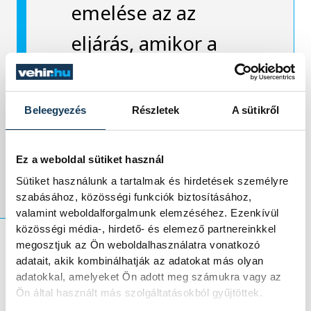
emelése az az
eljárás, amikor a
beszélt szöveget
átlátható, világos,
Beleegyezés
Részletek
A sütikről
írott szöveggé
építjük.
Ez a weboldal sütiket használ
Sütiket használunk a tartalmak és hirdetések személyre
szabásához, közösségi funkciók biztosításához,
valamint weboldalforgalmunk elemzéséhez. Ezenkívül
közösségi média-, hirdető- és elemező partnereinkkel
megosztjuk az Ön weboldalhasználatra vonatkozó
adatait, akik kombinálhatják az adatokat más olyan
András Ferenc
kérdésére, hogy kereshetik-
adatokkal, amelyeket Ön adott meg számukra vagy az
e a fiatal és fejlődni vágyó írópalánták a
Ön által használt más szolgáltatásokból gyűjtöttek.
főszerkesztőt, ha szakmabeli segítség kell,