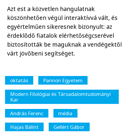
Azt est a közvetlen hangulatnak
köszönhetően végül interaktívvá vált, és
egyértelműen sikeresnek bizonyult: az
érdeklődő fiatalok elérhetőségcserével
biztosították be maguknak a vendégektől
várt jövőbeni segítséget.
oktatás
Pannon Egyetem
Modern Filológiai és Társadalomtudományi
Kar
András Ferenc
média
Hajas Bálint
Gellért Gábor