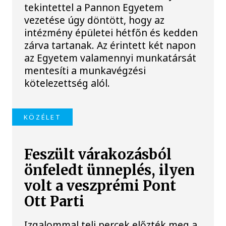
tekintettel a Pannon Egyetem
vezetése úgy döntött, hogy az
intézmény épületei hétfőn és kedden
zárva tartanak. Az érintett két napon
az Egyetem valamennyi munkatársát
mentesíti a munkavégzési
kötelezettség alól.
KÖZÉLET
Feszült várakozásból
önfeledt ünneplés, ilyen
volt a veszprémi Pont
Ott Parti
Izgalommal teli percek előzték meg a