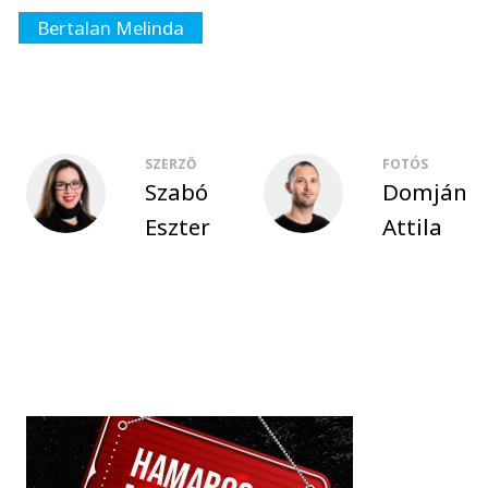
Bertalan Melinda
SZERZŐ
FOTÓS
Szabó
Domján
Eszter
Attila