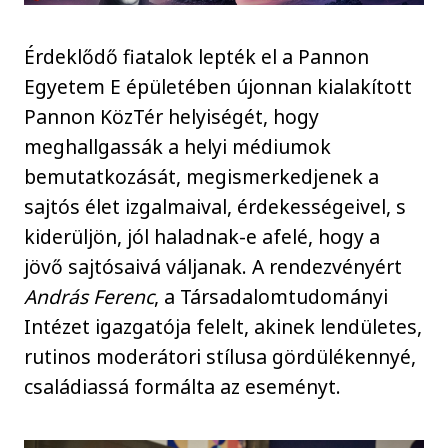
Érdeklődő fiatalok lepték el a Pannon
Egyetem E épületében újonnan kialakított
Pannon KözTér helyiségét, hogy
meghallgassák a helyi médiumok
bemutatkozását, megismerkedjenek a
sajtós élet izgalmaival, érdekességeivel, s
kiderüljön, jól haladnak-e afelé, hogy a
jövő sajtósaivá váljanak. A rendezvényért
András Ferenc
, a Társadalomtudományi
Intézet igazgatója felelt, akinek lendületes,
rutinos moderátori stílusa gördülékennyé,
családiassá formálta az eseményt.