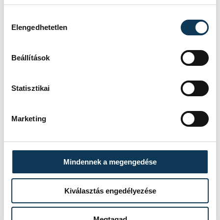
Bálint
egyértelmű igennel felelt.
Hozzájárulás kiválasztása
Elengedhetetlen
Beállítások
Statisztikai
Marketing
Mindennek a megengedése
Hajas Bálint és Bertalan Melinda
Kiválasztás engedélyezése
Bertalan Melinda
, az Ecoport Magazin
Megtagad