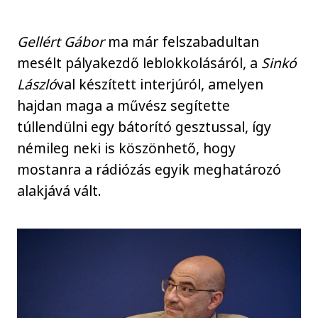
Gellért Gábor
ma már felszabadultan
mesélt pályakezdő leblokkolásáról, a
Sinkó
László
val készített interjúról, amelyen
hajdan maga a művész segítette
túllendülni egy bátorító gesztussal, így
némileg neki is köszönhető, hogy
mostanra a rádiózás egyik meghatározó
alakjává vált.