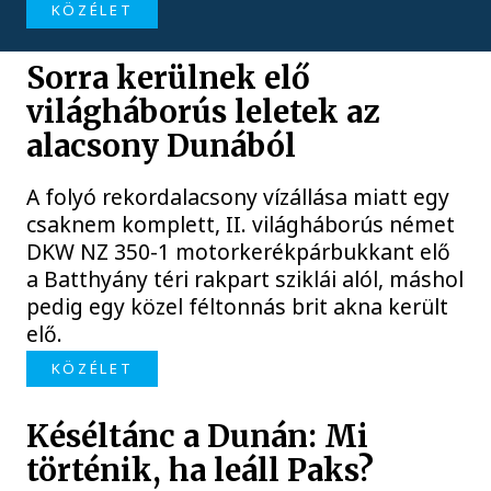
KÖZÉLET
Sorra kerülnek elő
világháborús leletek az
alacsony Dunából
A folyó rekordalacsony vízállása miatt egy
csaknem komplett, II. világháborús német
DKW NZ 350-1 motorkerékpárbukkant elő
a Batthyány téri rakpart sziklái alól, máshol
pedig egy közel féltonnás brit akna került
elő.
KÖZÉLET
Késéltánc a Dunán: Mi
történik, ha leáll Paks?