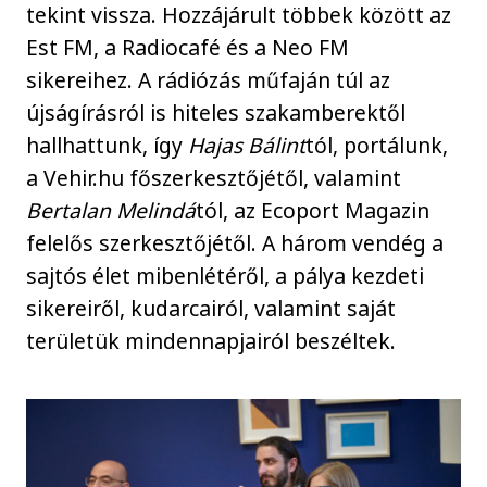
tekint vissza. Hozzájárult többek között az
Est FM, a Radiocafé és a Neo FM
sikereihez. A rádiózás műfaján túl az
újságírásról is hiteles szakamberektől
hallhattunk, így
Hajas Bálint
tól, portálunk,
a Vehir.hu főszerkesztőjétől, valamint
Bertalan Melindá
tól, az Ecoport Magazin
felelős szerkesztőjétől. A három vendég a
sajtós élet mibenlétéről, a pálya kezdeti
sikereiről, kudarcairól, valamint saját
területük mindennapjairól beszéltek.