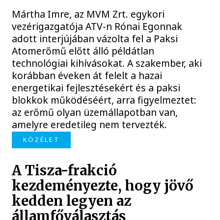
Mártha Imre, az MVM Zrt. egykori
vezérigazgatója ATV-n Rónai Egonnak
adott interjújában vázolta fel a Paksi
Atomerőmű előtt álló példátlan
technológiai kihívásokat. A szakember, aki
korábban éveken át felelt a hazai
energetikai fejlesztésekért és a paksi
blokkok működéséért, arra figyelmeztet:
az erőmű olyan üzemállapotban van,
amelyre eredetileg nem tervezték.
KÖZÉLET
A Tisza-frakció
kezdeményezte, hogy jövő
kedden legyen az
államfőválasztás