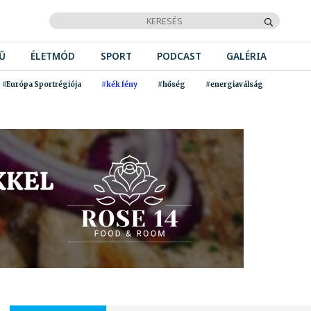
Ű
ÉLETMÓD
SPORT
PODCAST
GALÉRIA
#Európa Sportrégiója
#kék fény
#hőség
#energiaválság