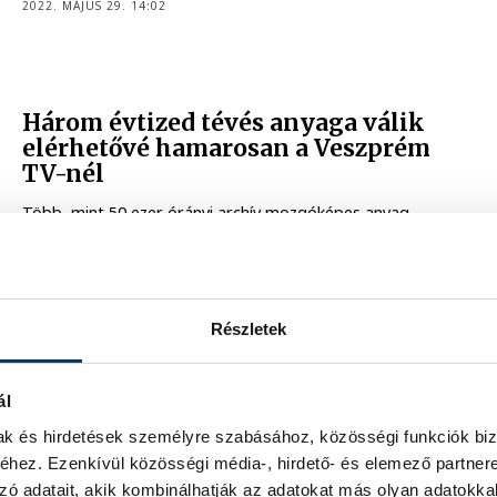
2022. MÁJUS 29. 14:02
Három évtized tévés anyaga válik
elérhetővé hamarosan a Veszprém
TV-nél
Több, mint 50 ezer órányi archív mozgóképes anyag
sorakozik a Veszprém TV raktárában, most pedig a
Veszprém-Balaton 2023 Európa Kulturális Főváros
program támogatásának köszönhetően a városi televízió
ezek digitalizálásába kezd bele, hogy aztán mindenki
számára elérhetővé tegye 1986-tól ezeket a felvételeket.
Részletek
2022. MÁJUS 1. 5:42
ál
FIATALOK
mak és hirdetések személyre szabásához, közösségi funkciók biz
Megalakultak a zoomerek
hez. Ezenkívül közösségi média-, hirdető- és elemező partner
Veszprémben
zó adatait, akik kombinálhatják az adatokat más olyan adatokka