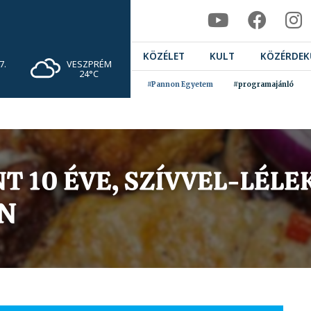
KÖZÉLET
KULT
KÖZÉRDEK
VESZPRÉM
7.
24°C
#Pannon Egyetem
#programajánló