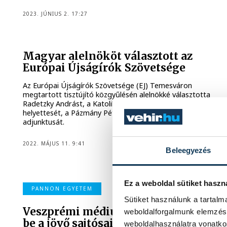
2023. JÚNIUS 2. 17:27
Magyar alelnököt választott az
Európai Újságírók Szövetsége
Az Európai Újságírók Szövetsége (EJ) Temesváron
megtartott tisztújító közgyűlésén alelnökké választotta
Radetzky Andrást, a Katolikus Rádió vezérigazgató-
helyettesét, a Pázmány Péter Katolikus Egyetem
adjunktusát.
2022. MÁJUS 11. 9:41
Beleegyezés
Ez a weboldal sütiket haszn
PANNON EGYETEM
Sütiket használunk a tartal
Veszprémi médiumok mutatkoztak
weboldalforgalmunk elemzésé
be a jövő sajtósainak
weboldalhasználatra vonatko