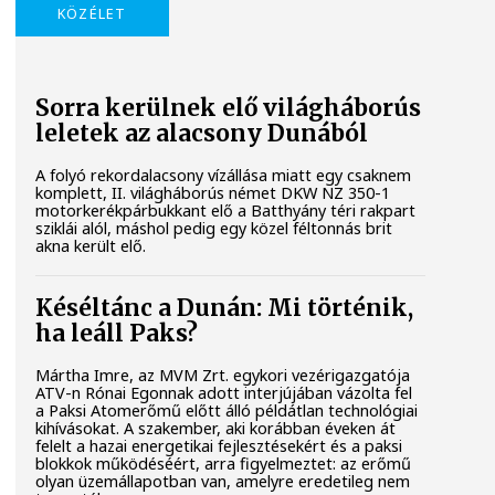
KÖZÉLET
Sorra kerülnek elő világháborús
leletek az alacsony Dunából
A folyó rekordalacsony vízállása miatt egy csaknem
komplett, II. világháborús német DKW NZ 350-1
motorkerékpárbukkant elő a Batthyány téri rakpart
sziklái alól, máshol pedig egy közel féltonnás brit
akna került elő.
Késéltánc a Dunán: Mi történik,
ha leáll Paks?
Mártha Imre, az MVM Zrt. egykori vezérigazgatója
ATV-n Rónai Egonnak adott interjújában vázolta fel
a Paksi Atomerőmű előtt álló példátlan technológiai
kihívásokat. A szakember, aki korábban éveken át
felelt a hazai energetikai fejlesztésekért és a paksi
blokkok működéséért, arra figyelmeztet: az erőmű
olyan üzemállapotban van, amelyre eredetileg nem