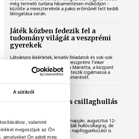
még termelő turbina hibamentesen működjön -
közölte a miniszterelnök a paksi erőműnél tett keddi
látogatása során.
Játék közben fedezik fel a
tudomány világát a veszprémi
gyerekek
Látványos kísérletek, kreatív feladatok és sok-sok
élmény várja a gyerekeket a veszprémi Tinker
Labsben. Videónkban Balassa Marietta, a központ
vezetője mutatja be, hogyan teszik izgalmassá a
természettudományok megismerését.
A sütikről
Augusztus 12-én
napfogyatkozás és csillaghullás
is vár ránk
Az év legsűrűbb csillagászati napján, augusztus 12-
tosításához, valamint
én éjjel tetőzik majd a Perseidák hullócsillagraj, de
einkkel megosztjuk az Ön
ugyanezen a napon részleges napfogyatkozást is
meg lehet majd figyelni.
l, amelyeket Ön adott meg