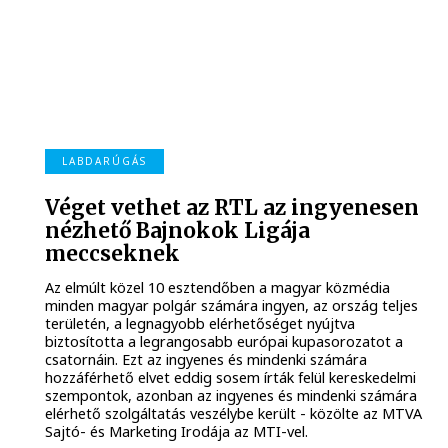
LABDARÚGÁS
Véget vethet az RTL az ingyenesen
nézhető Bajnokok Ligája
meccseknek
Az elmúlt közel 10 esztendőben a magyar közmédia
minden magyar polgár számára ingyen, az ország teljes
területén, a legnagyobb elérhetőséget nyújtva
biztosította a legrangosabb európai kupasorozatot a
csatornáin. Ezt az ingyenes és mindenki számára
hozzáférhető elvet eddig sosem írták felül kereskedelmi
szempontok, azonban az ingyenes és mindenki számára
elérhető szolgáltatás veszélybe került - közölte az MTVA
Sajtó- és Marketing Irodája az MTI-vel.