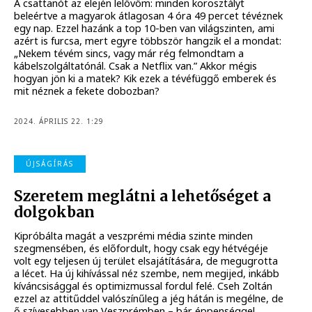
A csattanót az elején lelövöm: minden korosztályt
beleértve a magyarok átlagosan 4 óra 49 percet tévéznek
egy nap. Ezzel hazánk a top 10-ben van világszinten, ami
azért is furcsa, mert egyre többször hangzik el a mondat:
„Nekem tévém sincs, vagy már rég felmondtam a
kábelszolgáltatónál. Csak a Netflix van.” Akkor mégis
hogyan jön ki a matek? Kik ezek a tévéfüggő emberek és
mit néznek a fekete dobozban?
2024. ÁPRILIS 22. 1:29
ÚJSÁGÍRÁS
Szeretem meglátni a lehetőséget a
dolgokban
Kipróbálta magát a veszprémi média szinte minden
szegmensében, és előfordult, hogy csak egy hétvégéje
volt egy teljesen új terület elsajátítására, de megugrotta
a lécet. Ha új kihívással néz szembe, nem megijed, inkább
kíváncsisággal és optimizmussal fordul felé. Cseh Zoltán
ezzel az attitűddel valószínűleg a jég hátán is megélne, de
ő szívesebben van Veszprémben – bár éppenséggel