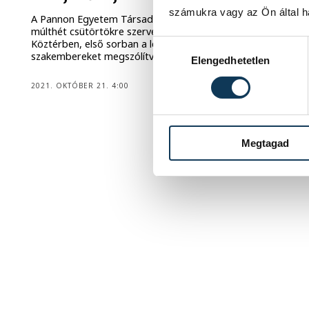
számukra vagy az Ön által ha
A Pannon Egyetem Társadalomtudományi Intézete
múlthét csütörtökre szervezett beszélgetést a Pannon
Köztérben, első sorban a leendő kommunikációs
Hozzájárulás kiválasztása
szakembereket megszólítva.
Elengedhetetlen
2021. OKTÓBER 21. 4:00
Megtagad