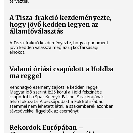
tervezték.
A Tisza-frakció kezdeményezte,
hogy jövő kedden legyen az
államfőválasztás
A Tisza-frakció kezdeményezte, hogy a parlament
jövő kedden válassza meg az új köztársasági
elnököt.
Valami óriási csapódott a Holdba
ma reggel
Rendhagyó esemény zajlott le kedden reggel.
Magyar idő szerint 8:35 körül a Hold felszínébe
csapódott a SpaceX egyik Falcon–9 rakétájának
felső fokozata. A becsapódást a Földről szabad
szemmel nem lehetett látni, a szakemberek azonban
távcsövekkel figyelték az eseményt.
Rekordok Európában –