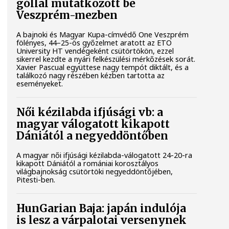
góllal mutatkozott be
Veszprém-mezben
A bajnoki és Magyar Kupa-címvédő One Veszprém
fölényes, 44–25-ös győzelmet aratott az ETO
University HT vendégeként csütörtökön, ezzel
sikerrel kezdte a nyári felkészülési mérkőzések sorát.
Xavier Pascual együttese nagy tempót diktált, és a
találkozó nagy részében kézben tartotta az
eseményeket.
Női kézilabda ifjúsági vb: a
magyar válogatott kikapott
Dániától a negyeddöntőben
A magyar női ifjúsági kézilabda-válogatott 24-20-ra
kikapott Dániától a romániai korosztályos
világbajnokság csütörtöki negyeddöntőjében,
Pitesti-ben.
HunGarian Baja: japán indulója
is lesz a várpalotai versenynek