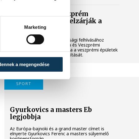
Lekapcsolják Veszprém
díszkivilágítását, elzárják a
szökőkutakat
Marketing
A kormány energiatakarékossági felhívásához
csatlakozva Veszprém városa és Veszprémi
Főegyházmegye is lekapcsolta a veszprémi épületek
és nevezetességek díszkivilágítását.
dennek a megengedése
SPORT
Gyurkovics a masters Eb
legjobbja
Az Európa-bajnoki és a grand master címet is
elnyerte Gyurkovics Ferenc a masters súlyemelő
kontinenstornán.