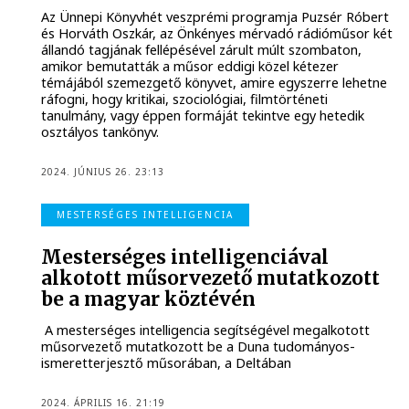
Az Ünnepi Könyvhét veszprémi programja Puzsér Róbert
és Horváth Oszkár, az Önkényes mérvadó rádióműsor két
állandó tagjának fellépésével zárult múlt szombaton,
amikor bemutatták a műsor eddigi közel kétezer
témájából szemezgető könyvet, amire egyszerre lehetne
ráfogni, hogy kritikai, szociológiai, filmtörténeti
tanulmány, vagy éppen formáját tekintve egy hetedik
osztályos tankönyv.
2024. JÚNIUS 26. 23:13
MESTERSÉGES INTELLIGENCIA
Mesterséges intelligenciával
alkotott műsorvezető mutatkozott
be a magyar köztévén
A mesterséges intelligencia segítségével megalkotott
műsorvezető mutatkozott be a Duna tudományos-
ismeretterjesztő műsorában, a Deltában
2024. ÁPRILIS 16. 21:19