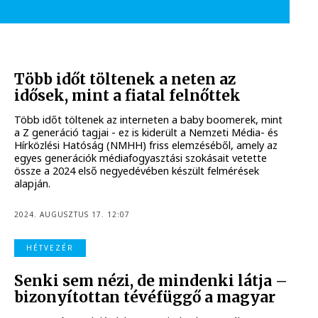
Több időt töltenek a neten az
idősek, mint a fiatal felnőttek
Több időt töltenek az interneten a baby boomerek, mint
a Z generáció tagjai - ez is kiderült a Nemzeti Média- és
Hírközlési Hatóság (NMHH) friss elemzéséből, amely az
egyes generációk médiafogyasztási szokásait vetette
össze a 2024 első negyedévében készült felmérések
alapján.
2024. AUGUSZTUS 17. 12:07
HÉTVEZÉR
Senki sem nézi, de mindenki látja –
bizonyítottan tévéfüggő a magyar