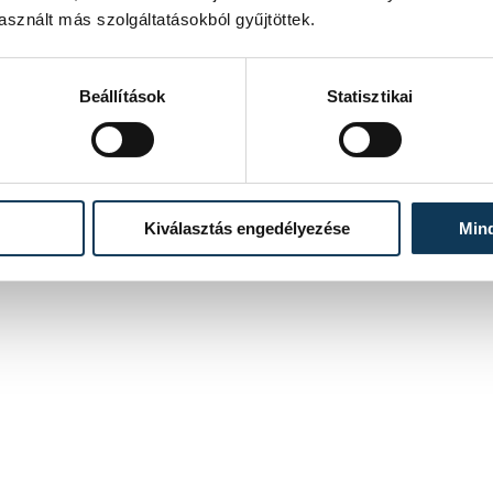
sznált más szolgáltatásokból gyűjtöttek.
Idén megalakult a Veszprémi Diák Újságíró Klub,
hamarosan pedig a középiskolákba is szeretnének eljutni
online és nyomtatott sajtótermékükkel.
Beállítások
Statisztikai
2020. DECEMBER 11. 12:08
Kiválasztás engedélyezése
Min