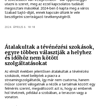
utazni is szeret, meg az ezzel kapcsolatos tudását
megosztani másokkal. 2024-ben ő kapta meg a város
Szabad Sajtó-díját, ennek kapcsán ültünk le vele
beszélgetni szerteágazó tevékenységéről.
2024. ÁPRILIS 6. 18:18
Átalakultak a tévénézési szokások,
egyre többen választják a helyhez
és időhöz nem kötött
szolgáltatásokat
Az elmúlt években jelentősen átalakultak a tévénézési
szokások, mivel beléptek a piacra a
streamingszolgáltatók, így már nem csatorna, hanem
műsor szerint válogatnak a nézők a tartalmak között egy
felmérés szerint, megváltozott azt is, hogy az emberek
hol tévéznek, például a szobában, a teraszon vagy a
vonaton.