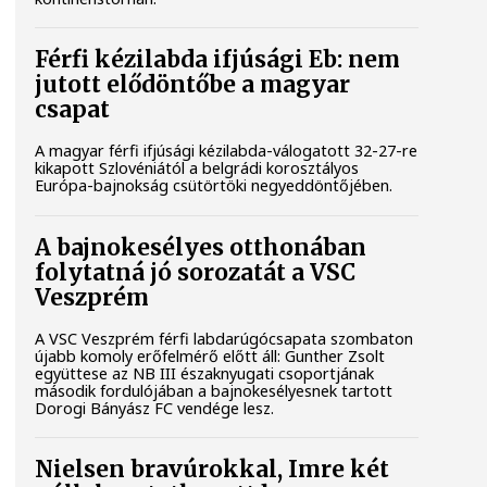
Férfi kézilabda ifjúsági Eb: nem
jutott elődöntőbe a magyar
csapat
A magyar férfi ifjúsági kézilabda-válogatott 32-27-re
kikapott Szlovéniától a belgrádi korosztályos
Európa-bajnokság csütörtöki negyeddöntőjében.
A bajnokesélyes otthonában
folytatná jó sorozatát a VSC
Veszprém
A VSC Veszprém férfi labdarúgócsapata szombaton
újabb komoly erőfelmérő előtt áll: Gunther Zsolt
együttese az NB III északnyugati csoportjának
második fordulójában a bajnokesélyesnek tartott
Dorogi Bányász FC vendége lesz.
Nielsen bravúrokkal, Imre két