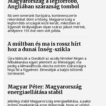
Magyarország a legforróbb,
Angliában szárazság tombol
Rá sem ismerünk Európára, kontinensszerte
rekordokat dönt a hőség. Magyarország a
legforróbb országok közé került, miközben az
Egyesült Királyságban olyan száraz júliust mértek,
amilyenre 155 éve nem volt példa.
A múltban és ma is rossz hírt
hoz a dunai Ínség-szikla
Újra kilátszik a Dunából az aszály hírnöke! Régen a
felbukkanása egyet jelentett az éhínséggel, ma
pedig a klímaváltozás okozta extrém szárazságra
hívja fel a figyelmet. Elmeséljük a baljós kőtömb
történetét.
Magyar Péter: Magyarország
energiaellátása stabil
Jelenleg stabil Magyarország energiaellátása, a paksi
erőmű munkatársai azon dolgoznak, hogy az utolsó