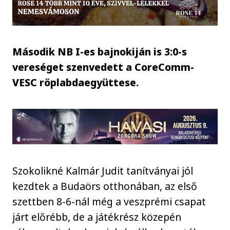
Második NB I-es bajnokiján is 3:0-s
vereséget szenvedett a CoreComm-
VESC röplabdaegyüttese.
Szokolikné Kalmár Judit tanítványai jól
kezdtek a Budaörs otthonában, az első
szettben 8-6-nál még a veszprémi csapat
járt előrébb, de a játékrész közepén