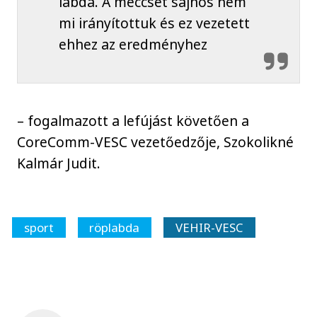
labda. A meccset sajnos nem
mi irányítottuk és ez vezetett
ehhez az eredményhez
– fogalmazott a lefújást követően a
CoreComm-VESC vezetőedzője, Szokolikné
Kalmár Judit.
sport
röplabda
VEHIR-VESC