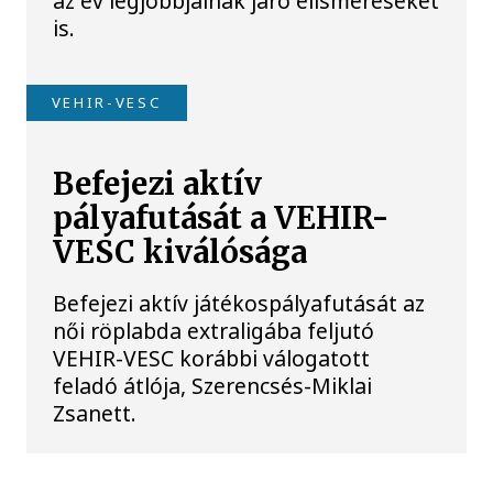
az év legjobbjainak járó elismeréseket
is.
VEHIR-VESC
Befejezi aktív
pályafutását a VEHIR-
VESC kiválósága
Befejezi aktív játékospályafutását az
női röplabda extraligába feljutó
VEHIR-VESC korábbi válogatott
feladó átlója, Szerencsés-Miklai
Zsanett.