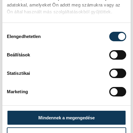
MIHÁLY SZAKGIMNÁZIUM
adatokkal, amelyeket Ön adott meg számukra vagy az
EREDMÉNY
3-0
Ön által használt más szolgáltatásokból gyűjtöttek.
RÉSZLETEK
Hozzájárulás kiválasztása
Elengedhetetlen
SOROZAT
NŐI RÖPLABDA NB I LIGA,
Beállítások
DÖNTŐ, 2025/26
HAZAI
BVSC-ZUGLÓ
VENDÉG
VEHIR-VESC
IDŐPONT
2026. MÁJUS 2. 19:00
Statisztikai
HELYSZÍN
BUDAPEST, SZŐNYI ÚT 2.
EREDMÉNY
3-0
Marketing
RÉSZLETEK
Mindennek a megengedése
SOROZAT
NŐI RÖPLABDA NB I,