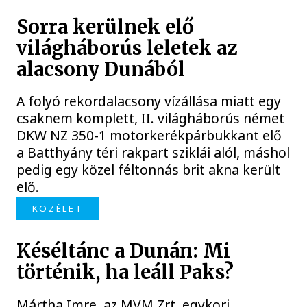
Sorra kerülnek elő
világháborús leletek az
alacsony Dunából
A folyó rekordalacsony vízállása miatt egy
csaknem komplett, II. világháborús német
DKW NZ 350-1 motorkerékpárbukkant elő
a Batthyány téri rakpart sziklái alól, máshol
pedig egy közel féltonnás brit akna került
elő.
KÖZÉLET
Késéltánc a Dunán: Mi
történik, ha leáll Paks?
Mártha Imre, az MVM Zrt. egykori