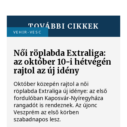
TOVÁBBI CIKKEK
VEHIR-VESC
Női röplabda Extraliga:
az október 10-i hétvégén
rajtol az új idény
Október közepén rajtol a női
röplabda Extraliga új idénye: az első
fordulóban Kaposvár-Nyíregyháza
rangadót is rendeznek. Az újonc
Veszprém az első körben
szabadnapos lesz.