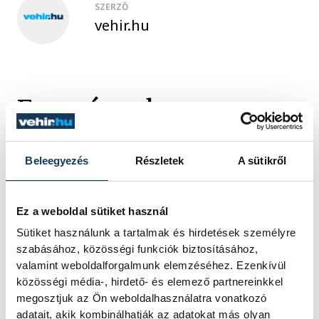
SZERZŐ
vehir.hu
Események
Beleegyezés
Részletek
A sütikről
KORÁBBI ESEMÉNYEK BETÖLTÉSE
Ez a weboldal sütiket használ
Sütiket használunk a tartalmak és hirdetések személyre
SOROZAT
NŐI RÖPLABDA NB I LIGA,
szabásához, közösségi funkciók biztosításához,
DÖNTŐ, 2025/26
valamint weboldalforgalmunk elemzéséhez. Ezenkívül
HAZAI
VEHIR-VESC
VENDÉG
BVSC-ZUGLÓ
közösségi média-, hirdető- és elemező partnereinkkel
IDŐPONT
2026. ÁPRILIS 26. 16:00
megosztjuk az Ön weboldalhasználatra vonatkozó
HELYSZÍN
VESZPRÉM, TÁNCSICS
adatait, akik kombinálhatják az adatokat más olyan