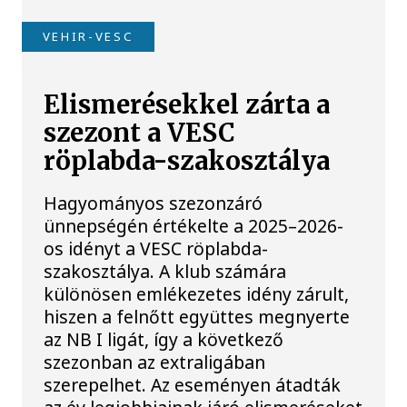
VEHIR-VESC
Elismerésekkel zárta a
szezont a VESC
röplabda-szakosztálya
Hagyományos szezonzáró
ünnepségén értékelte a 2025–2026-
os idényt a VESC röplabda-
szakosztálya. A klub számára
különösen emlékezetes idény zárult,
hiszen a felnőtt együttes megnyerte
az NB I ligát, így a következő
szezonban az extraligában
szerepelhet. Az eseményen átadták