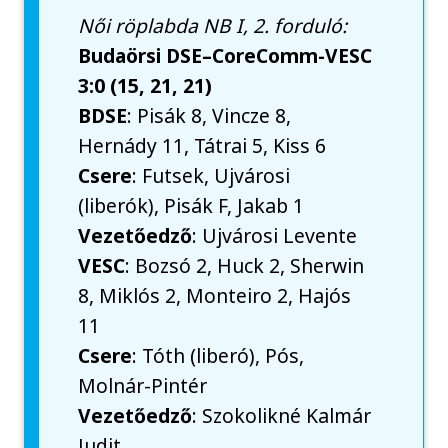
Női röplabda NB I, 2. forduló:
Budaörsi DSE–CoreComm-VESC
3:0 (15, 21, 21)
BDSE
: Pisák 8, Vincze 8,
Hernády 11, Tátrai 5, Kiss 6
Csere
: Futsek, Ujvárosi
(liberók), Pisák F, Jakab 1
Vezetőedző
: Ujvárosi Levente
VESC
: Bozsó 2, Huck 2, Sherwin
8, Miklós 2, Monteiro 2, Hajós
11
Csere
: Tóth (liberó), Pós,
Molnár-Pintér
Vezetőedző
: Szokolikné Kalmár
Judit