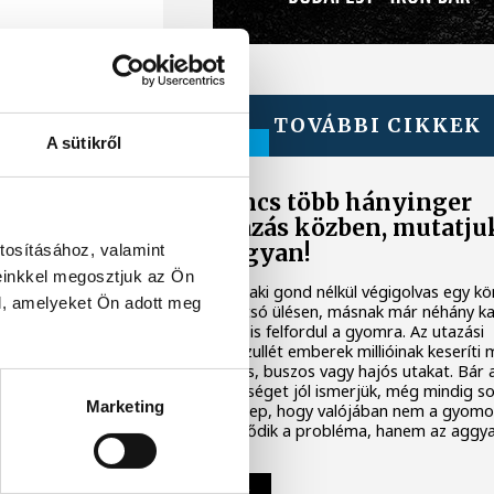
TOVÁBBI CIKKEK
A sütikről
ÉLETMÓD
Nincs több hányinger
utazás közben, mutatju
hogyan!
tosításához, valamint
einkkel megosztjuk az Ön
Van, aki gond nélkül végigolvas egy k
l, amelyeket Ön adott meg
a hátsó ülésen, másnak már néhány k
után is felfordul a gyomra. Az utazási
rosszullét emberek millióinak keseríti
autós, buszos vagy hajós utakat. Bár 
jelenséget jól ismerjük, még mindig s
Marketing
meglep, hogy valójában nem a gyomo
kezdődik a probléma, hanem az aggya
GYÁSZHÍR