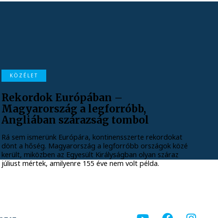
KÖZÉLET
Rekordok Európában –
Magyarország a legforróbb,
Angliában szárazság tombol
Rá sem ismerünk Európára, kontinensszerte rekordokat
dönt a hőség. Magyarország a legforróbb országok közé
került, miközben az Egyesült Királyságban olyan száraz
júliust mértek, amilyenre 155 éve nem volt példa.