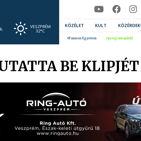
KÖZÉLET
KULT
KÖZÉRDEK
VESZPRÉM
6.
32°C
#Pannon Egyetem
#programajánló
TATTA BE KLIPJÉT