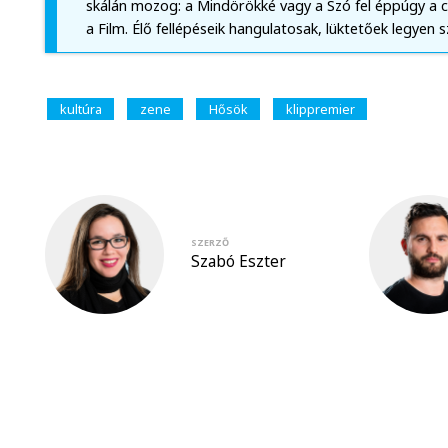
skálán mozog: a Mindörökké vagy a Szó fel éppúgy a
a Film. Élő fellépéseik hangulatosak, lüktetőek legyen s
kultúra
zene
Hősök
klippremier
SZERZŐ
Szabó Eszter