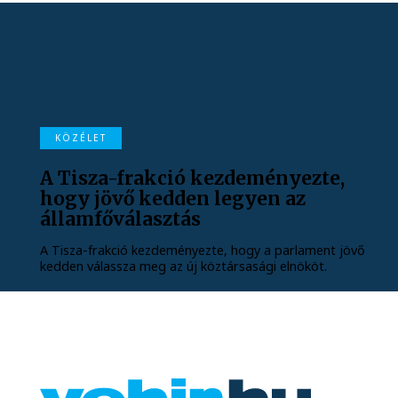
KÖZÉLET
A Tisza-frakció kezdeményezte,
hogy jövő kedden legyen az
államfőválasztás
A Tisza-frakció kezdeményezte, hogy a parlament jövő
kedden válassza meg az új köztársasági elnököt.