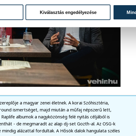
Kiválasztás engedélyezése
Min
ereplője a magyar zenei életnek. A korai Szóhisztéria,
round ismertséget, majd miután a műfaj népszerű lett,
s Raplife albumok a nagyközönség felé nyitás céljából is
 Menthát - de megmaradt az alap dj-set Gozth-al. Az OSG-k
lé mindig alázattal fordultak. A Hősök dalok hangulata széles