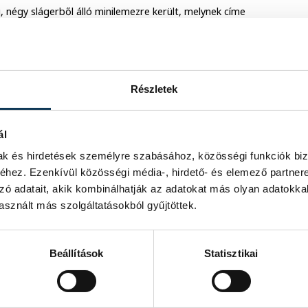
, négy slágerből álló minilemezre került, melynek címe
dikán mutatják be az elkészült anyagot az Expresszóban.
arról szólt, mi a titka a veszprémi életérzésnek, és vajon
. Ovádi szerint a titok kulcsa, hogy a jó hangulatról, a
Részletek
nem tesznek is értük.
ál
mak és hirdetések személyre szabásához, közösségi funkciók biz
hez. Ezenkívül közösségi média-, hirdető- és elemező partner
zó adatait, akik kombinálhatják az adatokat más olyan adatokka
sznált más szolgáltatásokból gyűjtöttek.
Beállítások
Statisztikai