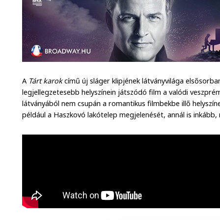
A
Tárt karok
című új sláger klipjének látványvilága elsősor
legjellegzetesebb helyszínein játszódó film a valódi veszpré
látványából nem csupán a romantikus filmbekbe illő helyszín
például a Haszkovó lakótelep megjelenését, annál is inkább, 