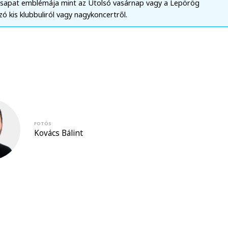
 csapat emblémája mint az Utolsó vasárnap vagy a Lepörög
zó kis klubbuliról vagy nagykoncertről.
FOTÓS
Kovács Bálint