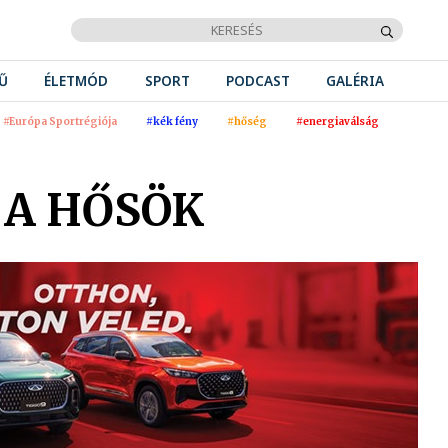
Ű
ÉLETMÓD
SPORT
PODCAST
GALÉRIA
#Európa Sportrégiója
#kék fény
#hőség
#energiaválság
 A HŐSÖK