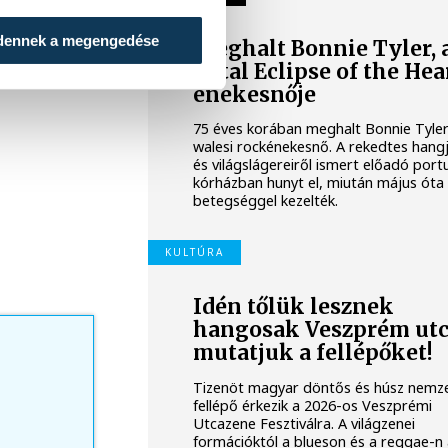
dennek a megengedése
Meghalt Bonnie Tyler, 
Total Eclipse of the Hea
énekesnője
75 éves korában meghalt Bonnie Tyle
walesi rockénekesnő. A rekedtes hangj
és világslágereiről ismert előadó portu
kórházban hunyt el, miután május óta
betegséggel kezelték.
KULTÚRA
Idén tőlük lesznek
hangosak Veszprém utc
mutatjuk a fellépőket!
Tizenöt magyar döntős és húsz nemz
fellépő érkezik a 2026-os Veszprémi
Utcazene Fesztiválra. A világzenei
formációktól a blueson és a reggae-n 