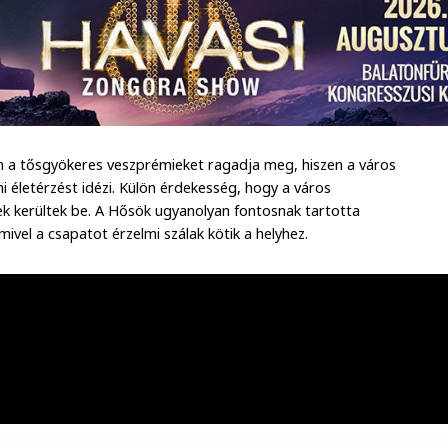
ban a tősgyökeres veszprémieket ragadja meg, hiszen a város
mi életérzést idézi. Külön érdekesség, hogy a város
ek kerültek be. A Hősök ugyanolyan fontosnak tartotta
mivel a csapatot érzelmi szálak kötik a helyhez.