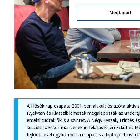
Megtagad
A Hősök rap csapata 2001-ben alakult és azóta aktív sz
Nyelvtan és Klasszik lemezek megalapozták az underg
emelni tudták ők is a szintet. A Négy Évszak, Érintés é
készültek. Ekkor már zenekari felállás kíséri Ecküt és
fejlődősével együtt nőtt a csapat, s a hiphop stílus fe