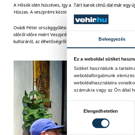
A Hősök idén húszéves, így a Tárt karok című dal már egy új
Húszas. A veszprémi közönség előtt élőben december harma
Ovádi Péter országgyűlési képviselő a klip megtekintése után 
időről időre miért Veszprém az ország egyik legélhetőbb helye
Beleegyezés
kultúráról, az élhetőségről nem csupán beszélnek a lakók, ha
Ez a weboldal sütiket haszn
Sütiket használunk a tartal
weboldalforgalmunk elemzésé
weboldalhasználatra vonatko
számukra vagy az Ön által ha
Hozzájárulás kiválasztása
Elengedhetetlen