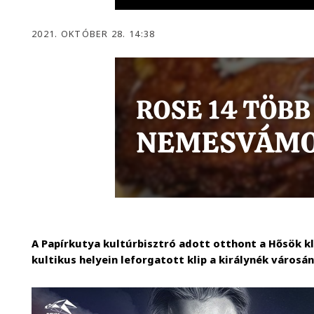
2021. OKTÓBER 28. 14:38
A Papírkutya kultúrbisztró adott otthont a Hősök 
kultikus helyein leforgatott klip a királynék városá