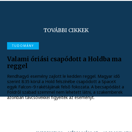
TOVÁBBI CIKKEK
TUDOMÁNY
Valami óriási csapódott a Holdba ma
reggel
Rendhagyó esemény zajlott le kedden reggel. Magyar idő
szerint 8:35 körül a Hold felszínébe csapódott a SpaceX
egyik Falcon–9 rakétájának felső fokozata. A becsapódást a
Földről szabad szemmel nem lehetett látni, a szakemberek
azonban távcsövekkel figyelték az eseményt.