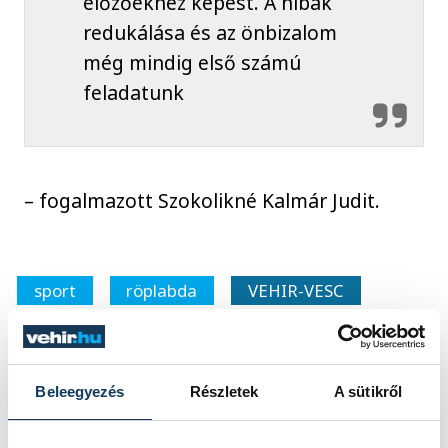
előzőekhez képest. A hibák
redukálása és az önbizalom
még mindig első számú
feladatunk
– fogalmazott Szokolikné Kalmár Judit.
sport
röplabda
VEHIR-VESC
Beleegyezés
Részletek
A sütikről
FOTÓS
SZERZŐ
Szalai