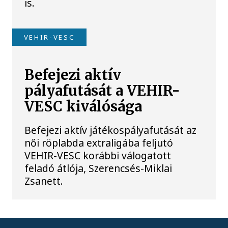
is.
VEHIR-VESC
Befejezi aktív
pályafutását a VEHIR-
VESC kiválósága
Befejezi aktív játékospályafutását az
női röplabda extraligába feljutó
VEHIR-VESC korábbi válogatott
feladó átlója, Szerencsés-Miklai
Zsanett.