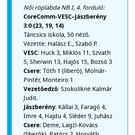
Női röplabda NB I, 4. forduló:
CoreComm-VESC–Jászberény
3:0 (23, 19, 14)
Táncsics iskola, 50 néző.
Vezette: Halász E., Szabó P.
VESC
: Huck 3, Miklós 11, Szvath
5, Sherwin 13, Hajós 15, Bozsó 3
Csere
: Tóth 1 (liberó), Molnár-
Pintér, Monteiro 1
Vezetőedző
: Szokolikné Kalmár
Judit.
Jászberény
: Kállai 3, Faragó 4,
Imre 4, Hajdu 4, Sléder 9, Juhász
Csere
: Deme, Lagzi-Kovács
(liberók), Patócs 2, Horváth,