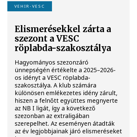
VEHIR-VESC
Elismerésekkel zárta a
szezont a VESC
röplabda-szakosztálya
Hagyományos szezonzáró
ünnepségén értékelte a 2025–2026-
os idényt a VESC röplabda-
szakosztálya. A klub számára
különösen emlékezetes idény zárult,
hiszen a felnőtt együttes megnyerte
az NB I ligát, így a következő
szezonban az extraligában
szerepelhet. Az eseményen átadták
az év legjobbjainak járó elismeréseket