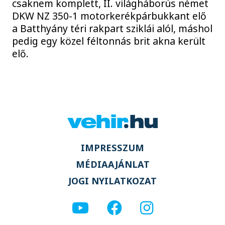
csaknem komplett, II. világháborús német
DKW NZ 350-1 motorkerékpárbukkant elő
a Batthyány téri rakpart sziklái alól, máshol
pedig egy közel féltonnás brit akna került
elő.
IMPRESSZUM
MÉDIAAJÁNLAT
JOGI NYILATKOZAT