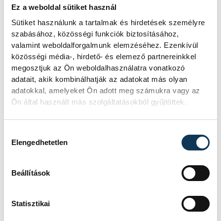
vehir.hu
Ez a weboldal sütiket használ
Csaba
Sütiket használunk a tartalmak és hirdetések személyre
szabásához, közösségi funkciók biztosításához,
valamint weboldalforgalmunk elemzéséhez. Ezenkívül
közösségi média-, hirdető- és elemező partnereinkkel
Események
megosztjuk az Ön weboldalhasználatra vonatkozó
adatait, akik kombinálhatják az adatokat más olyan
adatokkal, amelyeket Ön adott meg számukra vagy az
Ön által használt más szolgáltatásokból gyűjtöttek.
KORÁBBI ESEMÉNYEK BETÖLTÉSE
Hozzájárulás kiválasztása
Elengedhetetlen
SOROZAT
NŐI RÖPLABDA NB I LIGA,
DÖNTŐ, 2025/26
Beállítások
HAZAI
VEHIR-VESC
VENDÉG
BVSC-ZUGLÓ
IDŐPONT
2026. ÁPRILIS 26. 16:00
Statisztikai
HELYSZÍN
VESZPRÉM, TÁNCSICS
MIHÁLY SZAKGIMNÁZIUM