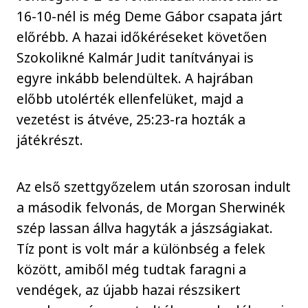
16-10-nél is még Deme Gábor csapata járt
előrébb. A hazai időkéréseket követően
Szokolikné Kalmár Judit tanítványai is
egyre inkább belendültek. A hajrában
előbb utolérték ellenfelüket, majd a
vezetést is átvéve, 25:23-ra hozták a
játékrészt.
Az első szettgyőzelem után szorosan indult
a második felvonás, de Morgan Sherwinék
szép lassan állva hagyták a jászságiakat.
Tíz pont is volt már a különbség a felek
között, amiből még tudtak faragni a
vendégek, az újabb hazai részsikert