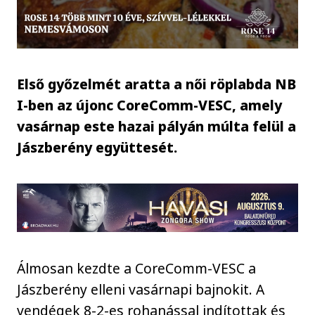
Első győzelmét aratta a női röplabda NB
I-ben az újonc CoreComm-VESC, amely
vasárnap este hazai pályán múlta felül a
Jászberény együttesét.
Álmosan kezdte a CoreComm-VESC a
Jászberény elleni vasárnapi bajnokit. A
vendégek 8-2-es rohanással indítottak és