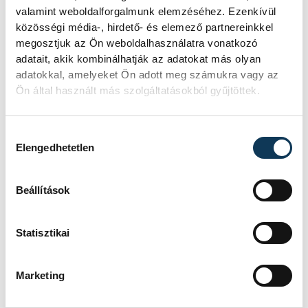
valamint weboldalforgalmunk elemzéséhez. Ezenkívül
amelyek közelebb hozzák a gyerekeket a
közösségi média-, hirdető- és elemező partnereinkkel
gasztronómiához és adott esetben arra
megosztjuk az Ön weboldalhasználatra vonatkozó
sarkallják őket, hogy maguk is
adatait, akik kombinálhatják az adatokat más olyan
adatokkal, amelyeket Ön adott meg számukra vagy az
közreműködjenek a háztartásban. A
Ön által használt más szolgáltatásokból gyűjtöttek.
bonbonkészítés ráadásul kiváló lehetőség
az otthoni maradék csokik újragondolására
Hozzájárulás kiválasztása
és arra is, hogy a gyerekek megtanulják
Elengedhetetlen
feltalálni magukat a konyhában és akár
maguk készítsék el kreatív ajándékukat a
Beállítások
közelgő ünnepekre. Hiszen annál
értékesebb ajándék aligha akad, mint amit
Statisztikai
egy kisgyerek a két kezével készít a
szerettei számára.
Marketing