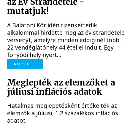
az Év Strandétele -
mutatjuk!
A Balatoni Kör idén tizenkettedik
alkalommal hirdette meg az év strandétele
versenyt, amelyre minden eddiginél több,
22 vendéglátóhely 44 étellel indult. Egy
fonyódi hely nyert...
KÖZÉLET
Meglepték az elemzőket a
júliusi inflációs adatok
Hatalmas meglepetésként értékelték az
elemzők a júliusi, 1,2 százalékos inflációs
adatot.