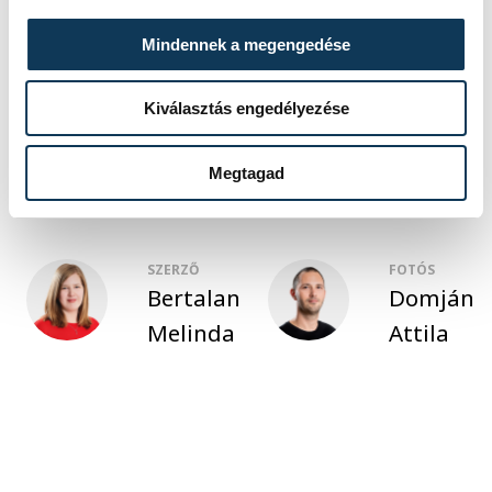
közélet
oktatás
gasztro
Mindennek a megengedése
Agóra
cukrászat
Kiválasztás engedélyezése
Kis cukrász napközi
Megtagad
SZERZŐ
FOTÓS
Bertalan
Domján
Melinda
Attila