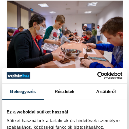
Beleegyezés
Részletek
A sütikről
Brányi Mária, a Veszprém Az Élhető Város
akciócsoport elnöke úgy fogalmazott, már
az Agóra látványkonyhájának kialakításánál
Ez a weboldal sütiket használ
is azt tartották szem előtt, hogy olyan
Sütiket használunk a tartalmak és hirdetések személyre
foglalkozásoknak adhassanak ott teret,
szabásához, közösségi funkciók biztosításához,