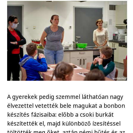
A gyerekek pedig szemmel láthatóan nagy
élvezettel vetették bele magukat a bonbon
készítés fázisaiba: előbb a csoki burkát
készítették el, majd különböző ízesítéssel
töltötték meg őket, aztán némi hűtés és az