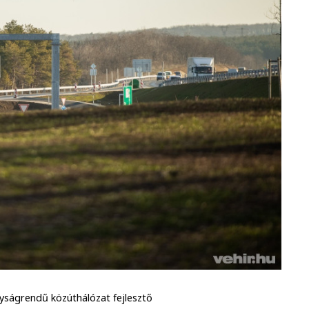
yságrendű közúthálózat fejlesztő