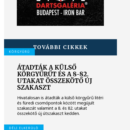
TOVÁBBI CIKKEK
KÖRGYŰRŰ
ÁTADTÁK A KÜLSŐ
KÖRGYŰRŰT ÉS A 8-82.
UTAKAT ÖSSZEKÖTŐ ÚJ
SZAKASZT
Hivatalosan is átadták a külső körgyűrű litéri
és füredi csomópontok között megújult
szakaszát valamint a 8. és 82. utakat
összekötő új útszakaszt kedden.
DÉLI ELKERÜLŐ