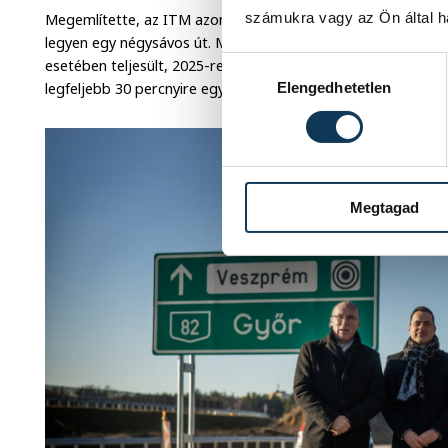
számukra vagy az Ön által ha
Megemlítette, az ITM azon dolgozik, hogy mielőbb bármely t
legyen egy négysávos út. Míg öt éve ez az elvárás a települ
Hozzájárulás kiválasztása
esetében teljesült, 2025-re a magyar települések háromnegye
legfeljebb 30 percnyire egy négysávos úttól - mondta.
Elengedhetetlen
Megtagad