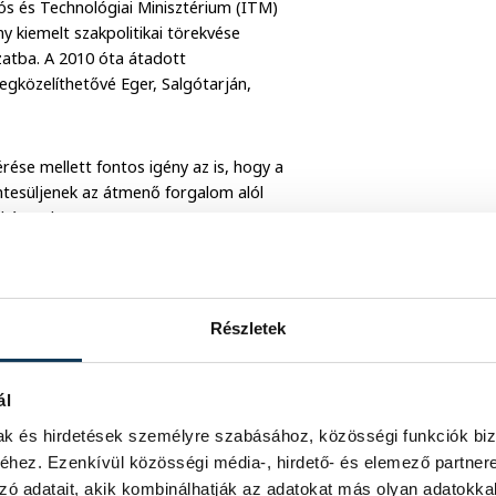
iós és Technológiai Minisztérium (ITM)
ny kiemelt szakpolitikai törekvése
atba. A 2010 óta átadott
gközelíthetővé Eger, Salgótarján,
ése mellett fontos igény az is, hogy a
ntesüljenek az átmenő forgalom alól
ckázatokat.
halad, és a tervező várhatóan még az
özti szakaszának építési
elkezésre állhat.
Részletek
es főutak közötti négysávos út
ál
egköthetik a nyertes vállalkozóval, így
a
ndta azt is, a Székesfehérvárnál lévő
mak és hirdetések személyre szabásához, közösségi funkciók biz
ra is hamarosan sor kerül.
hez. Ezenkívül közösségi média-, hirdető- és elemező partner
zó adatait, akik kombinálhatják az adatokat más olyan adatokka