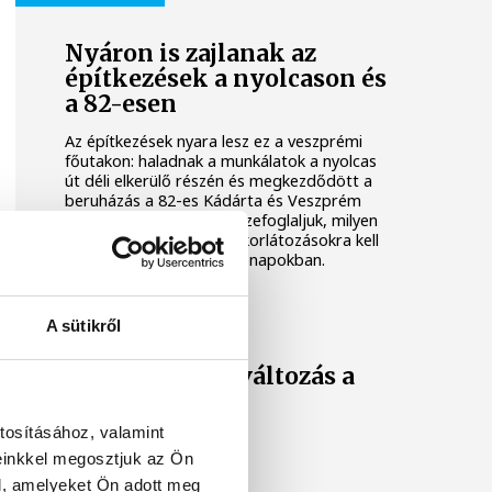
Nyáron is zajlanak az
építkezések a nyolcason és
a 82-esen
Az építkezések nyara lesz ez a veszprémi
főutakon: haladnak a munkálatok a nyolcas
út déli elkerülő részén és megkezdődött a
beruházás a 82-es Kádárta és Veszprém
közötti szakaszán is. Összefoglaljuk, milyen
munkálatokra, forgalomkorlátozásokra kell
számítani a következő hónapokban.
A sütikről
Forgalmirend-változás a
déli elkerülőn
tosításához, valamint
einkkel megosztjuk az Ön
l, amelyeket Ön adott meg