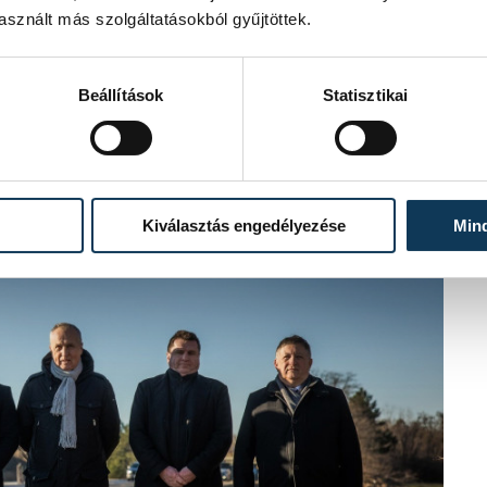
sznált más szolgáltatásokból gyűjtöttek.
elepülésről 30 percen belül elérhető
ések fele, és a lakosok háromnegyede
de, és tízből kilenc ember lesz
Beállítások
Statisztikai
Kiválasztás engedélyezése
Min