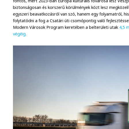
fontos, mert 2023-ban Európa kulturális fővárosa lesz Vesz
biztonságosan és korszerű körülmények közt lesz megközel
egyszeri beavatkozásról van szó, hanem egy folyamatról, hisz
folytatódni a fog a Csatári úti csomópontig való fejlesztésse
Modern Városok Program keretében a belterületi utak
4,5 m
végéig.