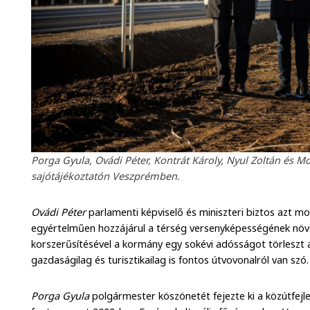
Porga Gyula, Ovádi Péter, Kontrát Károly, Nyul Zoltán és M
sajótájékoztatón Veszprémben.
Ovádi Péter
parlamenti képviselő és miniszteri biztos azt m
egyértelműen hozzájárul a térség versenyképességének növel
korszerűsítésével a kormány egy sokévi adósságot törleszt 
gazdaságilag és turisztikailag is fontos útvovonalról van szó.
Porga Gyula
polgármester köszönetét fejezte ki a közútfejl