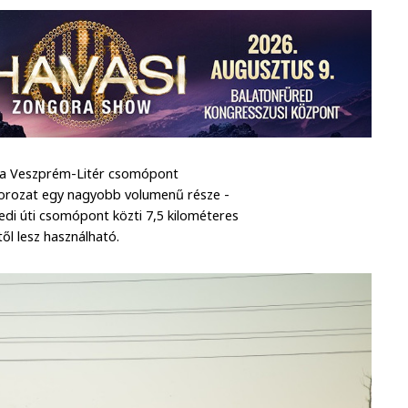
tó a Veszprém-Litér csomópont
téssorozat egy nagyobb volumenű része -
redi úti csomópont közti 7,5 kilométeres
ől lesz használható.