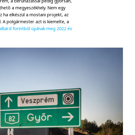
prém, a beruházással pedig gyorsan,
íthető a megyeszékhely. Nem egy
 ha elkészül a mostani projekt, az
l. A polgármester azt is kiemelte, a
illiárd forintból újulnak meg 2022 év