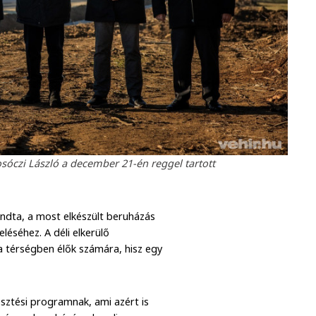
osóczi László a december 21-én reggel tartott
ondta, a most elkészült beruházás
éséhez. A déli elkerülő
a térségben élők számára, hisz egy
esztési programnak, ami azért is