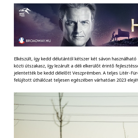
Elkészült, így kedd délutántól kétszer két sávon használha
közti útszakasz, így lezárult a déli elkerülőt érintő fejlesz
jelentették be kedd délelőtt Veszprémben. A teljes Litér-Fü
felújított úthálózat teljesen egészében várhatóan 2023 elejét