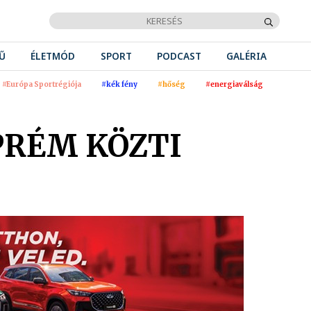
Ű
ÉLETMÓD
SPORT
PODCAST
GALÉRIA
#Európa Sportrégiója
#kék fény
#hőség
#energiaválság
PRÉM KÖZTI