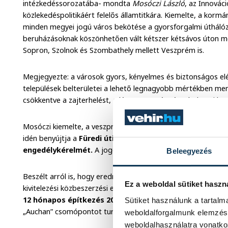
intézkedéssorozatába- mondta
Mosóczi László
, az Innovác
közlekedéspolitikáért felelős államtitkára. Kiemelte, a kormá
minden megyei jogú város bekötése a gyorsforgalmi úthálóz
beruházásoknak köszönhetően vált kétszer kétsávos úton me
Sopron, Szolnok és Szombathely mellett Veszprém is.
Megjegyezte: a városok gyors, kényelmes és biztonságos elér
települések belterületei a lehető legnagyobb mértékben me
csökkentve a zajterhelést, a légszennyezést és a baleseti ko
Mosóczi kiemelte, a veszprémi beruházás ütemterv szerint 
idén benyújtja a
Füredi úti csomópont Csatári elágazó k
engedélykérelmét.
A jogerős kiviteli terv 2022 elejére rend
Beleegyezés
Beszélt arról is, hogy eredményesen lezárult
a 8-as és 82-
Ez a weboldal sütiket haszn
kivitelezési közbeszerzési eljárása, a szerződést még idén m
12 hónapos építkezés 2022 elején megkezdődhet
. Elmo
Sütiket használunk a tartal
„Auchan” csomópontot turbókörforgalommá való átalakításá
weboldalforgalmunk elemzésé
weboldalhasználatra vonatko