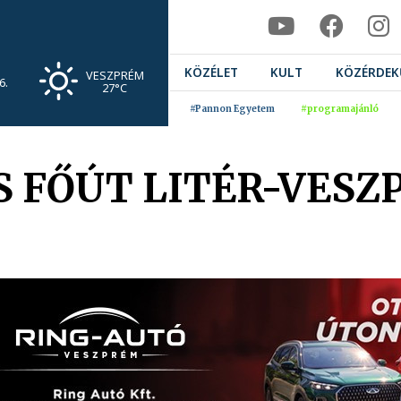
KÖZÉLET
KULT
KÖZÉRDEK
VESZPRÉM
6.
27°C
#Pannon Egyetem
#programajánló
S FŐÚT LITÉR-VESZ