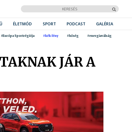
Ű
ÉLETMÓD
SPORT
PODCAST
GALÉRIA
#Európa Sportrégiója
#kék fény
#hőség
#energiaválság
TAKNAK JÁR A