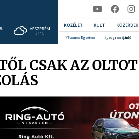
KÖZÉLET
KULT
KÖZÉRDEK
VESZPRÉM
8.
31°C
#Pannon Egyetem
#programajánló
TŐL CSAK AZ OLTOT
ZOLÁS