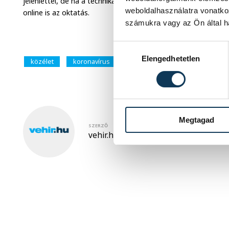
jelenléttel, de ha a technikai feltételek adottak, a karantén
weboldalhasználatra vonatko
online is az oktatás.
számukra vagy az Ön által ha
Hozzájárulás kiválasztása
Elengedhetetlen
közélet
koronavírus
Megtagad
SZERZŐ
vehir.hu