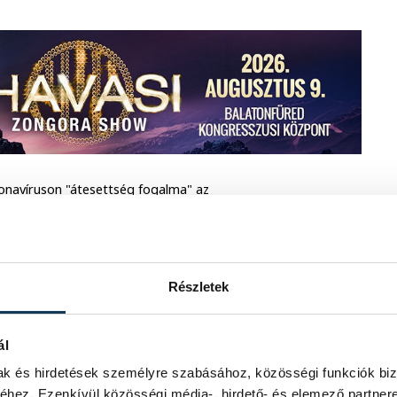
oronavíruson "átesettség fogalma" az
 hanem az oltás jelent védettséget.
n lehet ellenőrizni az igazolványt.
ténkötelezettség idejét. Gulyás Gergely
Részletek
n, tünetmentesség esetén, negatív
áknál a felső tagozatnál már bevált
korosztály is kaphat oltást. Ha egy
ál
ég időtartama 5 napra csökken, de
mak és hirdetések személyre szabásához, közösségi funkciók biz
k folyamatosnak kell lennie, személyes
hez. Ezenkívül közösségi média-, hirdető- és elemező partner