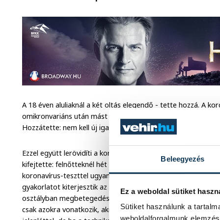
A 18 éven aluliaknál a két oltás elegendő - tette hozzá. A k
omikronvariáns után mást fog jelenteni; nem az átesettség,
Hozzátette: nem kell új igazolványokat kiadni, a QR-kód alapjá
Ezzel együtt lerövidíti a kormány a koronavírus miatti karan
Beleegyezés
kifejtette: felnőtteknél hét nap lesz a karantén, öt nap utá
koronavírus-teszttel ugyanakkor "lehet szabadulni". Az iskol
gyakorlatot kiterjesztik az alsó tagozatra is, mivel már ez a 
Ez a weboldal sütiket haszn
osztályban megbetegedés van, akkor a karanténkötelezetts
Sütiket használunk a tartal
csak azokra vonatkozik, akik oltatlanok. Az iskolai oktatásna
weboldalforgalmunk elemzésé