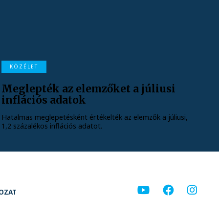
KÖZÉLET
Meglepték az elemzőket a júliusi
inflációs adatok
Hatalmas meglepetésként értékelték az elemzők a júliusi,
1,2 százalékos inflációs adatot.
KOZAT