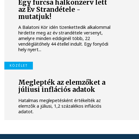
Egy furcsa halkonzerv lett
az Év Strandétele -
mutatjuk!
A Balatoni Kör idén tizenkettedik alkalommal
hirdette meg az év strandétele versenyt,
amelyre minden eddiginél több, 22
vendéglátóhely 44 étellel indult. Egy fonyódi
hely nyert...
KÖZÉLET
Meglepték az elemzőket a
júliusi inflációs adatok
Hatalmas meglepetésként értékelték az
elemzők a júliusi, 1,2 százalékos inflációs
adatot.