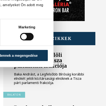
l, amelyeket Ön adott meg
Marketing
TOVÁBBI CIKKEK
KÖZÉLET
Baka Andrást jelöli
dennek a megengedése
államfőnek a Tisza
parlamenti frakciója
Baka Andrást, a Legfelsőbb Bíróság korábbi
elnökét jelöli köztársasági elnöknek a Tisza
párt parlamenti frakciója.
BALATON