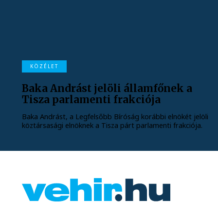
KÖZÉLET
Baka Andrást jelöli államfőnek a
Tisza parlamenti frakciója
Baka Andrást, a Legfelsőbb Bíróság korábbi elnökét jelöli
köztársasági elnöknek a Tisza párt parlamenti frakciója.