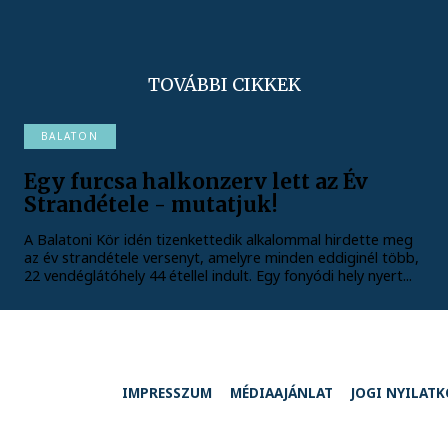
TOVÁBBI CIKKEK
BALATON
Egy furcsa halkonzerv lett az Év
Strandétele - mutatjuk!
A Balatoni Kör idén tizenkettedik alkalommal hirdette meg
az év strandétele versenyt, amelyre minden eddiginél több,
22 vendéglátóhely 44 étellel indult. Egy fonyódi hely nyert...
IMPRESSZUM
MÉDIAAJÁNLAT
JOGI NYILAT