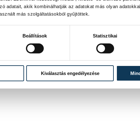
ban lévő oltatlanoknak közvetíthető
zó adatait, akik kombinálhatják az adatokat más olyan adatokka
sznált más szolgáltatásokból gyűjtöttek.
Beállítások
Statisztikai
Kiválasztás engedélyezése
Min