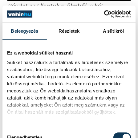
Részlet az Elkxrtuk c. filmből, a két
főszereplő, Bánovits Vivianne és Mózes
András
Beleegyezés
Részletek
A sütikről
Apropó bemutató, Kálomista Gábor
Ez a weboldal sütiket használ
elmondta azt is, sokáig szándékosan
Sütiket használunk a tartalmak és hirdetések személyre
semmit nem árultak el a készülő filmről,
szabásához, közösségi funkciók biztosításához,
habár a szakma már jól tudta, hogy
valamint weboldalforgalmunk elemzéséhez. Ezenkívül
készülnek egy ilyen alkotással, ezzel pedig
közösségi média-, hirdető- és elemező partnereinkkel
kisebb pánikot okoztak a baloldalon már
megosztjuk az Ön weboldalhasználatra vonatkozó
adatait, akik kombinálhatják az adatokat más olyan
akkor is, amikor még semmi nem derült ki
adatokkal, amelyeket Ön adott meg számukra vagy az
a film részleteiről.
Ön által használt más szolgáltatásokból gyűjtöttek.
Az első hivatalos nyilatkozatukat csak
Hozzájárulás kiválasztása
Elengedhetetlen