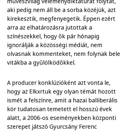
művészvilág véleménydiktatúrát folytat,
aki pedig nem áll be a sorba közéjük, azt
kirekesztik, megfenyegetik. Éppen ezért
arra az elhatározásra jutottak a
színészekkel, hogy ők pár hónapig
ignorálják a közösségi médiát, nem
olvasnak kommenteket, nem folynak bele
vitákba a gyűlölködőkkel.
A producer konklúzióként azt vonta le,
hogy az Elkxrtuk egy olyan témát hozott
ismét a felszínre, amit a hazai balliberális
kör tudatosan temetett el hosszú évek
alatt, a 2006-os eseményekben központi
szerepet játszó Gyurcsány Ferenc