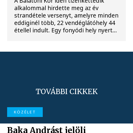
A Balatoni Kör idén tizenkettedik
alkalommal hirdette meg az év
strandétele versenyt, amelyre minden
eddiginél több, 22 vendéglátóhely 44
étellel indult. Egy fonyódi hely nyert...
TOVÁBBI CIKKEK
KÖZÉLET
Baka Andrást jelöli