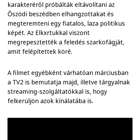
karakteréről próbálták eltávolítani az
Őszödi beszédben elhangzottakat és
megteremteni egy fiatalos, laza politikus
képét. Az Elkxrtukkal viszont
megrepesztették a feledés szarkofágját,
amit felépítettek köré.
A filmet egyébként várhatóan márciusban
a TV2 is bemutatja majd, illetve tárgyalnak
streaming-szolgáltatókkal is, hogy
felkerüljön azok kínálatába is.