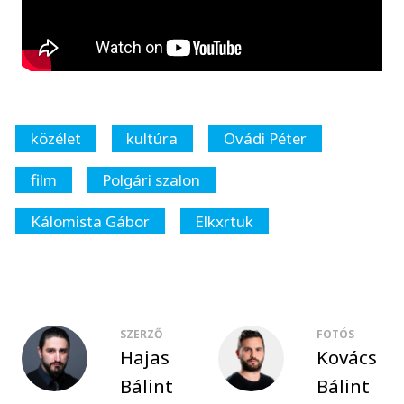
közélet
kultúra
Ovádi Péter
film
Polgári szalon
Kálomista Gábor
Elkxrtuk
SZERZŐ
FOTÓS
Hajas
Kovács
Bálint
Bálint