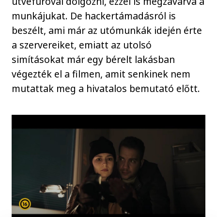
ütvefúróval dolgozni, ezzel is megzavarva a
munkájukat. De hackertámadásról is
beszélt, ami már az utómunkák idején érte
a szervereiket, emiatt az utolsó
simításokat már egy bérelt lakásban
végezték el a filmen, amit senkinek nem
mutattak meg a hivatalos bemutató előtt.