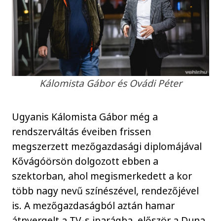
Kálomista Gábor és Ovádi Péter
Ugyanis Kálomista Gábor még a
rendszerváltás éveiben frissen
megszerzett mezőgazdasági diplomájával
Kővágóörsön dolgozott ebben a
szektorban, ahol megismerkedett a kor
több nagy nevű színészével, rendezőjével
is. A mezőgazdaságból aztán hamar
átnyergelt a TV-s iparágba, először a Duna