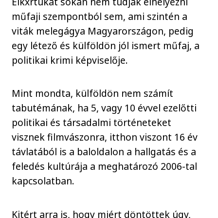
Elkxrtukat sokan nem tudják elhelyezni
műfaji szempontból sem, ami szintén a
viták melegágya Magyarországon, pedig
egy létező és külföldön jól ismert műfaj, a
politikai krimi képviselője.
Mint mondta, külföldön nem számít
tabutémának, ha 5, vagy 10 évvel ezelőtti
politikai és társadalmi történeteket
visznek filmvászonra, itthon viszont 16 év
távlatából is a baloldalon a hallgatás és a
feledés kultúrája a meghatározó 2006-tal
kapcsolatban.
Kitért arra is, hogy miért döntöttek úgy,