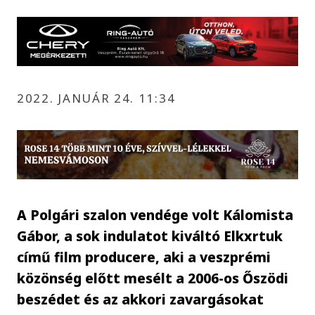
2022. JANUÁR 24. 11:34
A Polgári szalon vendége volt Kálomista
Gábor, a sok indulatot kiváltó Elkxrtuk
című film producere, aki a veszprémi
közönség előtt mesélt a 2006-os Őszödi
beszédet és az akkori zavargásokat