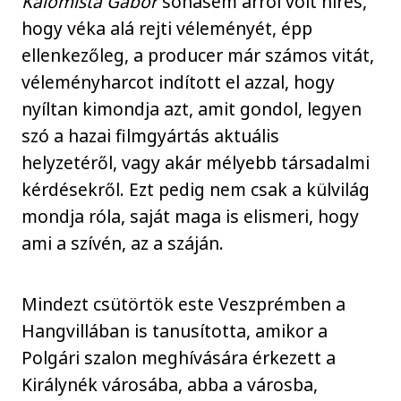
Kálomista Gábor
sohasem arról volt híres,
hogy véka alá rejti véleményét, épp
ellenkezőleg, a producer már számos vitát,
véleményharcot indított el azzal, hogy
nyíltan kimondja azt, amit gondol, legyen
szó a hazai filmgyártás aktuális
helyzetéről, vagy akár mélyebb társadalmi
kérdésekről. Ezt pedig nem csak a külvilág
mondja róla, saját maga is elismeri, hogy
ami a szívén, az a száján.
Mindezt csütörtök este Veszprémben a
Hangvillában is tanusította, amikor a
Polgári szalon meghívására érkezett a
Királynék városába, abba a városba,