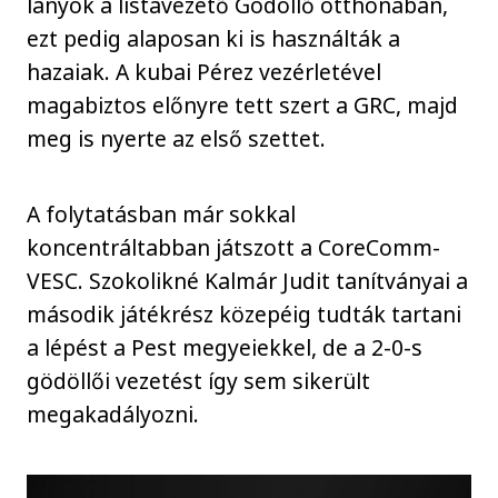
lányok a listavezető Gödöllő otthonában,
ezt pedig alaposan ki is használták a
hazaiak. A kubai Pérez vezérletével
magabiztos előnyre tett szert a GRC, majd
meg is nyerte az első szettet.
A folytatásban már sokkal
koncentráltabban játszott a CoreComm-
VESC. Szokolikné Kalmár Judit tanítványai a
második játékrész közepéig tudták tartani
a lépést a Pest megyeiekkel, de a 2-0-s
gödöllői vezetést így sem sikerült
megakadályozni.