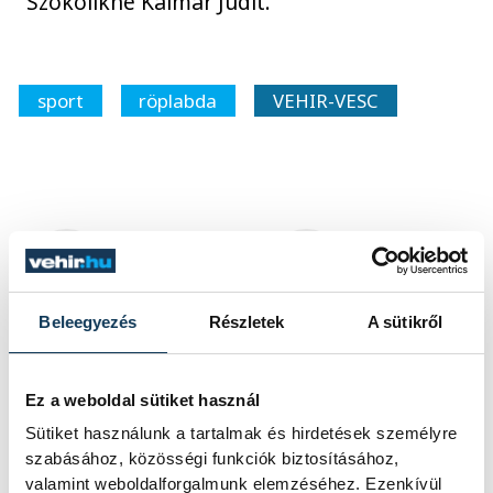
Szokolikné Kalmár Judit.
sport
röplabda
VEHIR-VESC
FOTÓS
SZERZŐ
Szalai
vehir.hu
Csaba
Beleegyezés
Részletek
A sütikről
Ez a weboldal sütiket használ
Események
Sütiket használunk a tartalmak és hirdetések személyre
szabásához, közösségi funkciók biztosításához,
valamint weboldalforgalmunk elemzéséhez. Ezenkívül