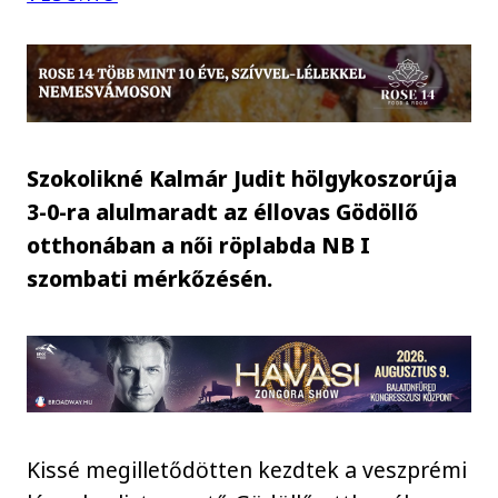
Szokolikné Kalmár Judit hölgykoszorúja
3-0-ra alulmaradt az éllovas Gödöllő
otthonában a női röplabda NB I
szombati mérkőzésén.
Kissé megilletődötten kezdtek a veszprémi