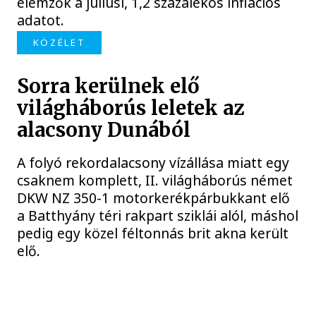
elemzők a júliusi, 1,2 százalékos inflációs
adatot.
KÖZÉLET
Sorra kerülnek elő
világháborús leletek az
alacsony Dunából
A folyó rekordalacsony vízállása miatt egy
csaknem komplett, II. világháborús német
DKW NZ 350-1 motorkerékpárbukkant elő
a Batthyány téri rakpart sziklái alól, máshol
pedig egy közel féltonnás brit akna került
elő.