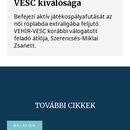
VESC kiválósága
Befejezi aktív játékospályafutását az
női röplabda extraligába feljutó
VEHIR-VESC korábbi válogatott
feladó átlója, Szerencsés-Miklai
Zsanett.
TOVÁBBI CIKKEK
BALATON