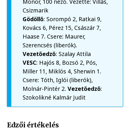
Monor, 100 néző. Vezette: Villás,
Csizmarik
Gödöllő
: Sorompó 2, Ratkai 9,
Kovács 6, Pérez 15, Császár 7,
Haase 7. Csere: Maurer,
Szerencsés (liberók).
Vezetőedző
: Szalay Attila
VESC
: Hajós 8, Bozsó 2, Pós,
Miller 11, Miklós 4, Sherwin 1.
Csere: Tóth, Iglói (liberók),
Molnár-Pintér 2.
Vezetőedző
:
Szokolikné Kalmár Judit
Edzői értékelés