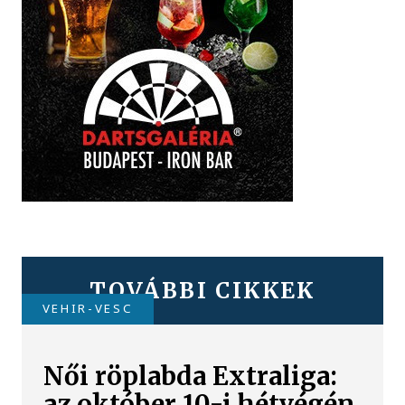
TOVÁBBI CIKKEK
VEHIR-VESC
Női röplabda Extraliga:
az október 10-i hétvégén