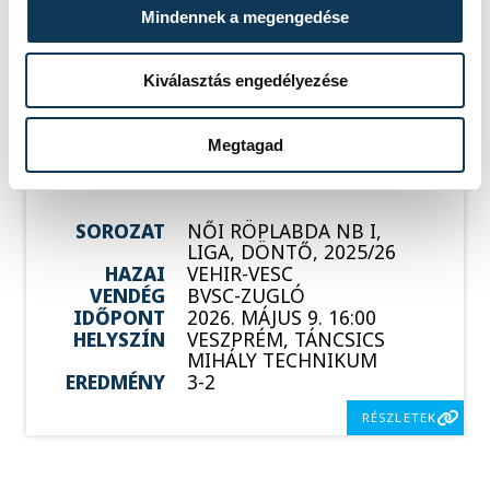
VENDÉG
VEHIR-VESC
Mindennek a megengedése
IDŐPONT
2026. MÁJUS 2. 19:00
HELYSZÍN
BUDAPEST, SZŐNYI ÚT 2.
EREDMÉNY
3-0
Kiválasztás engedélyezése
RÉSZLETEK
Megtagad
SOROZAT
NŐI RÖPLABDA NB I,
LIGA, DÖNTŐ, 2025/26
HAZAI
VEHIR-VESC
VENDÉG
BVSC-ZUGLÓ
IDŐPONT
2026. MÁJUS 9. 16:00
HELYSZÍN
VESZPRÉM, TÁNCSICS
MIHÁLY TECHNIKUM
EREDMÉNY
3-2
RÉSZLETEK