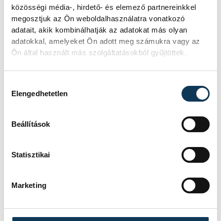
KORÁBBI ESEMÉNYEK BETÖLTÉSE
közösségi média-, hirdető- és elemező partnereinkkel
megosztjuk az Ön weboldalhasználatra vonatkozó
adatait, akik kombinálhatják az adatokat más olyan
adatokkal, amelyeket Ön adott meg számukra vagy az
Ön által használt más szolgáltatásokból gyűjtöttek.
SOROZAT
NŐI RÖPLABDA NB I LIGA,
DÖNTŐ, 2025/26
HAZAI
VEHIR-VESC
Hozzájárulás kiválasztása
VENDÉG
BVSC-ZUGLÓ
Elengedhetetlen
IDŐPONT
2026. ÁPRILIS 26. 16:00
HELYSZÍN
VESZPRÉM, TÁNCSICS
MIHÁLY SZAKGIMNÁZIUM
Beállítások
EREDMÉNY
3-0
RÉSZLETEK
Statisztikai
Marketing
SOROZAT
NŐI RÖPLABDA NB I LIGA,
DÖNTŐ, 2025/26
HAZAI
BVSC-ZUGLÓ