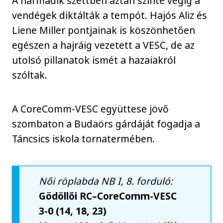
A harmadik szettben aztán szinte végig a
vendégek diktálták a tempót. Hajós Aliz és
Liene Miller pontjainak is köszönhetően
egészen a hajráig vezetett a VESC, de az
utolsó pillanatok ismét a hazaiakról
szóltak.
A CoreComm-VESC együttese jövő
szombaton a Budaörs gárdáját fogadja a
Táncsics iskola tornatermében.
Női röplabda NB I, 8. forduló:
Gödöllői RC–CoreComm-VESC
3-0 (14, 18, 23)