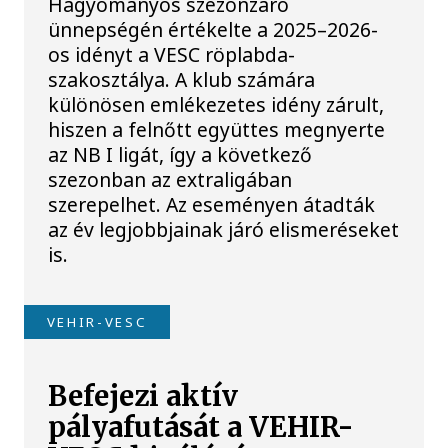
Hagyományos szezonzáró
ünnepségén értékelte a 2025–2026-
os idényt a VESC röplabda-
szakosztálya. A klub számára
különösen emlékezetes idény zárult,
hiszen a felnőtt együttes megnyerte
az NB I ligát, így a következő
szezonban az extraligában
szerepelhet. Az eseményen átadták
az év legjobbjainak járó elismeréseket
is.
VEHIR-VESC
Befejezi aktív
pályafutását a VEHIR-