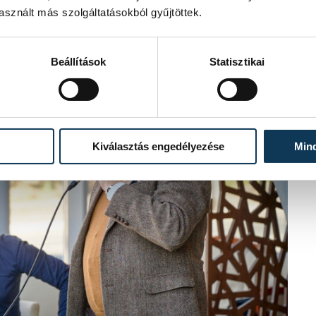
sznált más szolgáltatásokból gyűjtöttek.
Beállítások
Statisztikai
Kiválasztás engedélyezése
Min