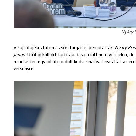
Nyáry K
A sajtótájékoztatón a zsűri tagjait is bemutatták:
Nyáry Kris
János
. Utóbbi külföldi tartózkodása miatt nem volt jelen, de
mindketten egy jól átgondolt kedvcsinálóval invitálták az ér
versenyre.