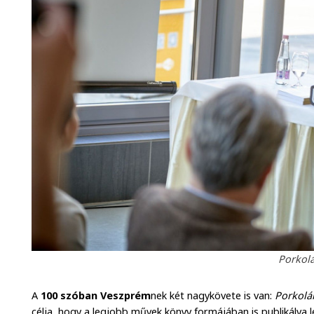
Porkolá
A
100 szóban Veszprém
nek két nagykövete is van:
Porkolá
célja, hogy a legjobb művek könyv formájában is publikálva l