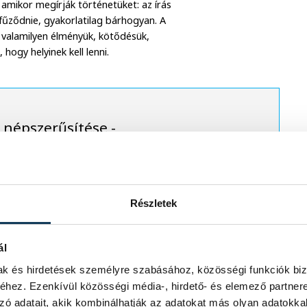
 amikor megírják történetüket: az írás
fűződnie, gyakorlatilag bárhogyan. A
ek valamilyen élményük, kötődésük,
hogy helyinek kell lenni.
 népszerűsítése -
ben a versenyben is -
Részletek
ál
 október 18-án lesz. A háromfős zsűri
zettet, a közönségdíjast, valamint a
mak és hirdetések személyre szabásához, közösségi funkciók biz
hez. Ezenkívül közösségi média-, hirdető- és elemező partner
zó adatait, akik kombinálhatják az adatokat más olyan adatokka