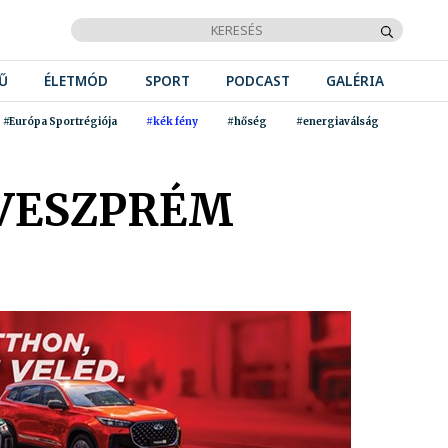
Ű
ÉLETMÓD
SPORT
PODCAST
GALÉRIA
#Európa Sportrégiója
#kék fény
#hőség
#energiaválság
 VESZPRÉM