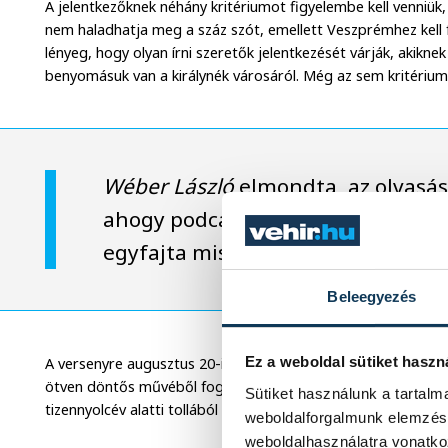
A jelentkezőknek néhány kritériumot figyelembe kell venniük,
nem haladhatja meg a száz szót, emellett Veszprémhez kell 
lényeg, hogy olyan írni szeretők jelentkezését várják, akikn
benyomásuk van a királynék városáról. Még az sem kritérium, 
Wéber László
elmondta, az olvasás
ahogy podcast adásaikban, úgy eb
egyfajta misszió.
Beleegyezés
Ez a weboldal sütiket haszn
A versenyre augusztus 20-ig lehet pályázni, a díjátadó pedig
ötven döntős művéből fogja kiválasztani az első három helye
Sütiket használunk a tartal
tizennyolcév alatti tollából született legjobb írást.
weboldalforgalmunk elemzésé
weboldalhasználatra vonatko