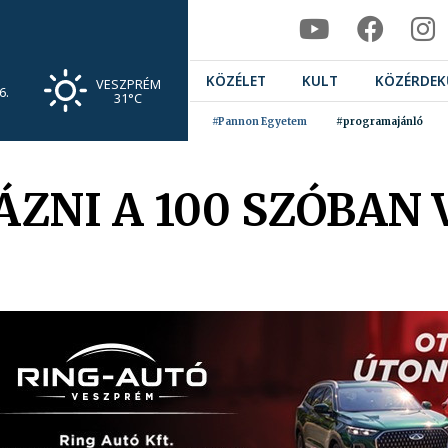
KÖZÉLET
KULT
KÖZÉRDEK
VESZPRÉM
6.
31°C
#Pannon Egyetem
#programajánló
ÁZNI A 100 SZÓBAN