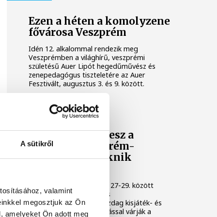
Ezen a héten a komolyzene
fővárosa Veszprém
Idén 12. alkalommal rendezik meg
Veszprémben a világhírű, veszprémi
születésű Auer Lipót hegedűművész és
zenepedagógus tiszteletére az Auer
Fesztivált, augusztus 3. és 9. között.
KULTÚRA
Osvárt Andrea lesz a
A sütikről
megújult Veszprém-
Balaton Filmpiknik
házigazdája
A Filmpikniken augusztus 27-29. között
tosításához, valamint
csaknem hatvan játék- és
einkkel megosztjuk az Ön
dokumentumfilmmel, gazdag kisjáték- és
animációs filmes válogatással várják a
l, amelyeket Ön adott meg