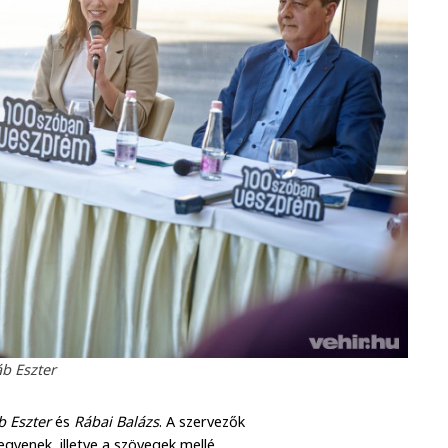
b Eszter
b Eszter
és
Rábai Balázs
. A szervezők
egyenek, illetve a szövegek mellé