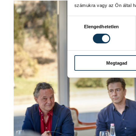
számukra vagy az Ön által ha
Hozzájárulás kiválasztása
Elengedhetetlen
Megtagad