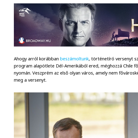
Ahogy arról korábban
beszámoltunk
, történetíró versenyt 
program alapötlete Dél-Amerikából ered, méghozzá Chile fő
nyomán. Veszprém az első olyan város, amely nem fővároské
meg a versenyt.