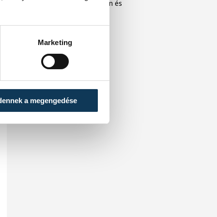
közönséget Veszprémben és
Balatonfüreden.
Marketing
dennek a megengedése