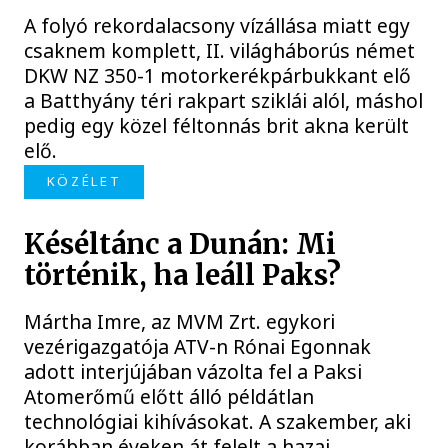
A folyó rekordalacsony vízállása miatt egy
csaknem komplett, II. világháborús német
DKW NZ 350-1 motorkerékpárbukkant elő
a Batthyány téri rakpart sziklái alól, máshol
pedig egy közel féltonnás brit akna került
elő.
KÖZÉLET
Késéltánc a Dunán: Mi
történik, ha leáll Paks?
Mártha Imre, az MVM Zrt. egykori
vezérigazgatója ATV-n Rónai Egonnak
adott interjújában vázolta fel a Paksi
Atomerőmű előtt álló példátlan
technológiai kihívásokat. A szakember, aki
korábban éveken át felelt a hazai