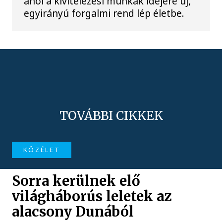
ahol a kivitelezési munkák idejére új,
egyirányú forgalmi rend lép életbe.
TOVÁBBI CIKKEK
KÖZÉLET
Sorra kerülnek elő
világháborús leletek az
alacsony Dunából