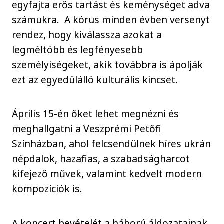
egyfajta erős tartást és keménységet adva
számukra. A kórus minden évben versenyt
rendez, hogy kiválassza azokat a
legméltóbb és legfényesebb
személyiségeket, akik továbbra is ápolják
ezt az egyedülálló kulturális kincset.
Április 15-én őket lehet megnézni és
meghallgatni a Veszprémi Petőfi
Színházban, ahol felcsendülnek híres ukrán
népdalok, hazafias, a szabadságharcot
kifejező művek, valamint kedvelt modern
kompozíciók is.
A koncert bevételét a háború áldozatainak