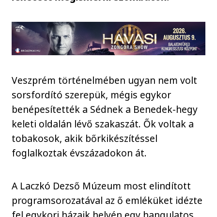
Veszprém történelmében ugyan nem volt
sorsfordító szerepük, mégis egykor
benépesítették a Sédnek a Benedek-hegy
keleti oldalán lévő szakaszát. Ők voltak a
tobakosok, akik bőrkikészítéssel
foglalkoztak évszázadokon át.
A Laczkó Dezső Múzeum most elindított
programsorozatával az ő emléküket idézte
fel egykori házaik helyén egy hangulatos