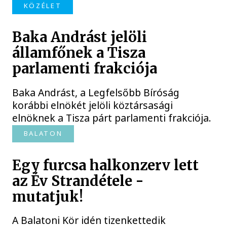
KÖZÉLET
Baka Andrást jelöli
államfőnek a Tisza
parlamenti frakciója
Baka Andrást, a Legfelsőbb Bíróság
korábbi elnökét jelöli köztársasági
elnöknek a Tisza párt parlamenti frakciója.
BALATON
Egy furcsa halkonzerv lett
az Év Strandétele -
mutatjuk!
A Balatoni Kör idén tizenkettedik