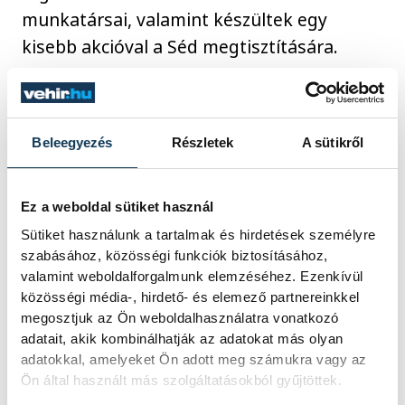
munkatársai, valamint készültek egy
kisebb akcióval a Séd megtisztítására.
Ez a részprogram ugyanúgy kapcsolódott a
tobakosok témájához, hiszen, ahogy
Beleegyezés
Részletek
A sütikről
szintén Törő Balázstól megtudtuk, a
bőrkikészítés jelentősen szennyezte az
Ez a weboldal sütiket használ
akkori Séd vízét, bár akkoriban a
Sütiket használunk a tartalmak és hirdetések személyre
környezetvédelem ekkora hangsúlyt nem
szabásához, közösségi funkciók biztosításához,
kapott, mint manapság, ezért inkább
valamint weboldalforgalmunk elemzéséhez. Ezenkívül
prevenciós célja volt a kezdeményezésnek.
közösségi média-, hirdető- és elemező partnereinkkel
megosztjuk az Ön weboldalhasználatra vonatkozó
adatait, akik kombinálhatják az adatokat más olyan
A pikniksorozat hamarosan folytatódik, a
adatokkal, amelyeket Ön adott meg számukra vagy az
Ön által használt más szolgáltatásokból gyűjtöttek.
következő állomás júniusban a
Gábriel-