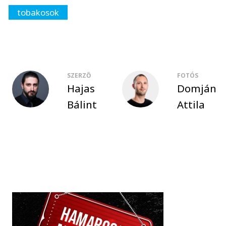
tobakosok
SZERZŐ
FOTÓS
Hajas
Domján
Bálint
Attila