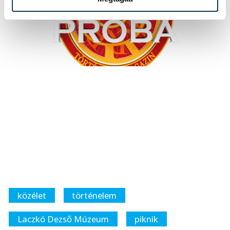
közélet
történelem
Laczkó Dezső Múzeum
piknik