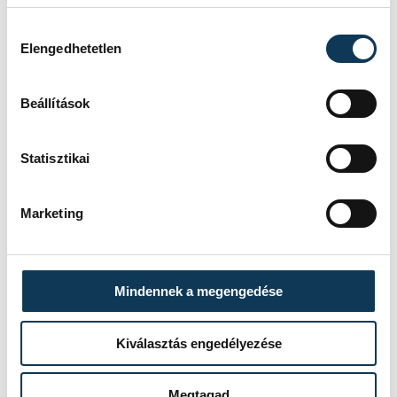
malom
és környéke lesz a
Hozzájárulás kiválasztása
Veszprémvölgyben, ott hasonló
Elengedhetetlen
helytörténeti foglalkozásokon keresztül
lehet majd megismerni a veszprémi
Beállítások
malomtörténetet.
Statisztikai
Marketing
Mindennek a megengedése
Kiválasztás engedélyezése
Megtagad