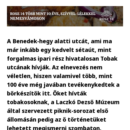
A Benedek-hegy alatti utcát, ami ma
már inkább egy kedvelt sétaút, mint
forgalmas ipari rész hivatalosan Tobak
utcának hívják. Az elnevezés nem
véletlen, hiszen valamivel több, mint
100 éve még javában tevékenykedtek a
bőrkészítők itt. Őket hívták
tobakosoknak, a Laczkó Dezső Múzeum
által szervezett piknik-sorozat első
állomásán pedig az ő történetüket
lehetett megismerni szombaton.