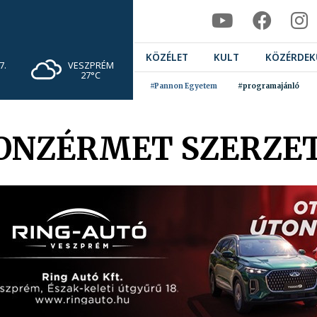
KÖZÉLET
KULT
KÖZÉRDEK
VESZPRÉM
7.
27°C
#Pannon Egyetem
#programajánló
RONZÉRMET SZERZE