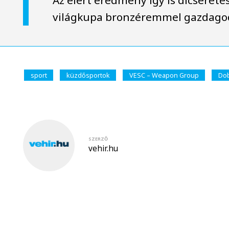
világkupa bronzéremmel gazdago
sport
küzdősportok
VESC – Weapon Group
Dob
SZERZŐ
vehir.hu