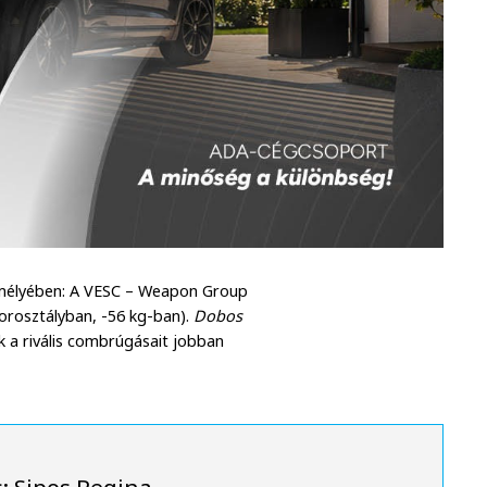
élyében: A VESC – Weapon Group
orosztályban, -56 kg-ban).
Dobos
k a rivális combrúgásait jobban
s: Sipos Regina