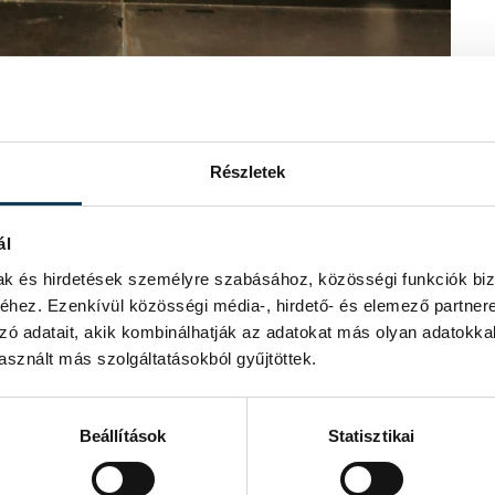
gkupán - Fotó: VESC - Weapon Group
Részletek
ál
mak és hirdetések személyre szabásához, közösségi funkciók biz
hez. Ezenkívül közösségi média-, hirdető- és elemező partner
zó adatait, akik kombinálhatják az adatokat más olyan adatokka
sznált más szolgáltatásokból gyűjtöttek.
Beállítások
Statisztikai