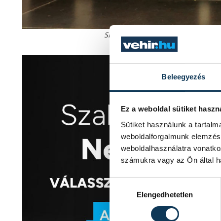
Sipos Regina harmadik lett a vilá
Beleegyezés
Ez a weboldal sütiket haszn
Sütiket használunk a tartal
weboldalforgalmunk elemzésé
weboldalhasználatra vonatko
számukra vagy az Ön által ha
Hozzájárulás kiválasztása
Elengedhetetlen