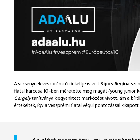
A versenynek veszprémi érdekeltje is volt
Sipos Regina
szem
fiatal harcosa K1-ben méretette meg magát (young junior k
Gergely
tanítványa kiegyenlített mérkőzést vívott, ám a bíró
értékelték, így a veszprémi fiatal végül pontozással kikapott.
Az elért eredmény így is dicsérete