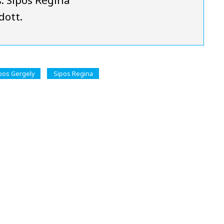
dott.
os Gergely
Sipos Regina