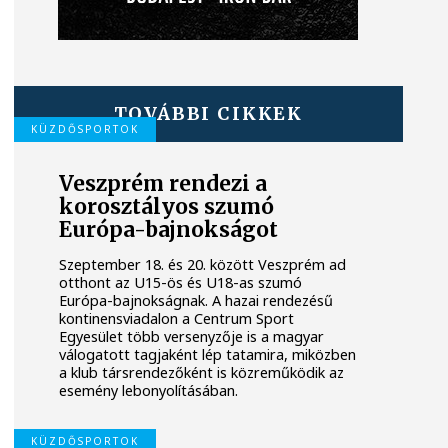
TOVÁBBI CIKKEK
KÜZDŐSPORTOK
Veszprém rendezi a
korosztályos szumó
Európa-bajnokságot
Szeptember 18. és 20. között Veszprém ad
otthont az U15-ös és U18-as szumó
Európa-bajnokságnak. A hazai rendezésű
kontinensviadalon a Centrum Sport
Egyesület több versenyzője is a magyar
válogatott tagjaként lép tatamira, miközben
a klub társrendezőként is közreműködik az
esemény lebonyolításában.
KÜZDŐSPORTOK