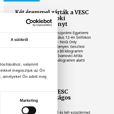
Két éremmel zárták a VESC
sportolói a siófoki
grapplingversenyt
Két érmet szereztek a Veszprémi Egyetemi
Sport Club versenyzői a július 12-én Siófokon
A sütikről
rendezett Siófok Brawls – NoGi Only
Submission grapplingversenyen. Gesztesi
Ádám aranyérmet nyert a 80 kilogramm
feletti kategóriában, míg Ivanovici Attila
bronzéremmel zárt a 80 kilogramm alatti
tosításához, valamint
kezdők mezőnyében.
einkkel megosztjuk az Ön
l, amelyeket Ön adott meg
VESC
Remekeltek a VESC
birkózói az országos
Marketing
bajnokságon
Két magyar bajnoki címet és két ezüstérmet