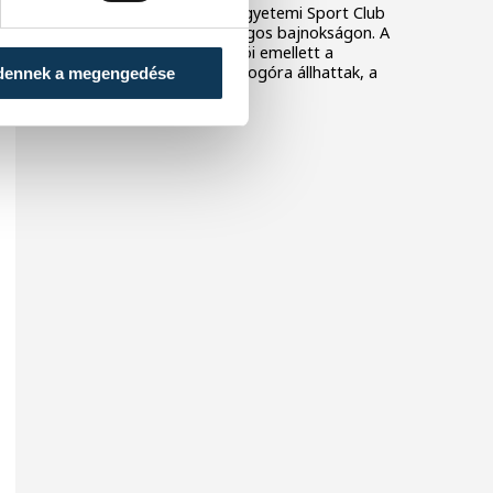
szereztek a Veszprémi Egyetemi Sport Club
birkózói a 2026-os országos bajnokságon. A
veszprémi klub versenyzői emellett a
csapatversenyben is dobogóra állhattak, a
dennek a megengedése
harmadik helyen zártak.