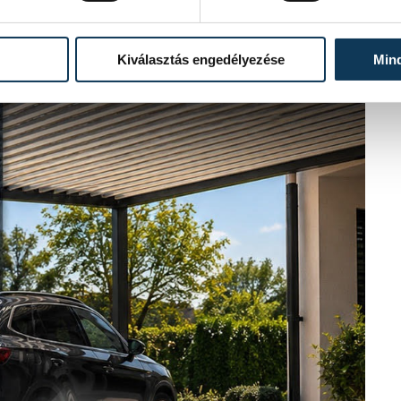
Kiválasztás engedélyezése
Min