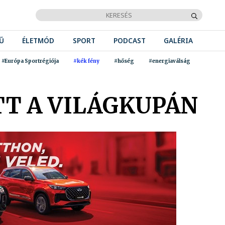
Ű
ÉLETMÓD
SPORT
PODCAST
GALÉRIA
#Európa Sportrégiója
#kék fény
#hőség
#energiaválság
TT A VILÁGKUPÁN