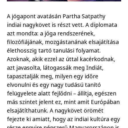
A jógapont avatásán Partha Satpathy
indiai nagykövet is részt vett. A diplomata
azt mondta: a jóga rendszerének,
filozófiájának, mozgástanának elsajátítása
élethosszig tartó tanulási folyamat.
Azoknak, akik ezzel az úttal kacérkodnak,
azt javasolta, látogassák meg Indiát,
tapasztalják meg, milyen egy időre
elvonulni és egy nagy tudású tanító
felügyelete alatt fejlődni – állítja, egészen
más szintet jelent ez, mint amit Európában
elsajátíthatunk. A nagykövet örömét
fejezte ki amiatt, hogy az indiai kultúra egy
része ennyire népszerű Magyarországon is.