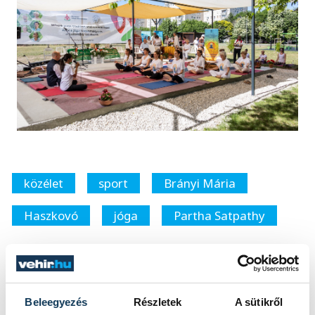
közélet
sport
Brányi Mária
Haszkovó
jóga
Partha Satpathy
Beleegyezés
Részletek
A sütikről
FOTÓS
SZERZŐ