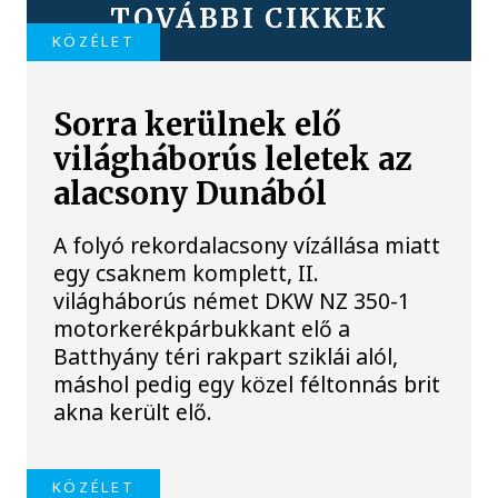
TOVÁBBI CIKKEK
KÖZÉLET
Sorra kerülnek elő
világháborús leletek az
alacsony Dunából
A folyó rekordalacsony vízállása miatt
egy csaknem komplett, II.
világháborús német DKW NZ 350-1
motorkerékpárbukkant elő a
Batthyány téri rakpart sziklái alól,
máshol pedig egy közel féltonnás brit
akna került elő.
KÖZÉLET