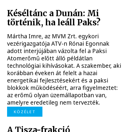
Késéltánc a Dunán: Mi
történik, ha leáll Paks?
Mártha Imre, az MVM Zrt. egykori
vezérigazgatója ATV-n Rónai Egonnak
adott interjújában vázolta fel a Paksi
Atomerőmű előtt álló példátlan
technológiai kihívásokat. A szakember, aki
korábban éveken át felelt a hazai
energetikai fejlesztésekért és a paksi
blokkok működéséért, arra figyelmeztet:
az erőmű olyan üzemállapotban van,
amelyre eredetileg nem tervezték.
KÖZÉLET
A Tisza-frakció