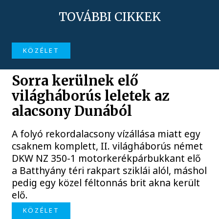
TOVÁBBI CIKKEK
KÖZÉLET
Sorra kerülnek elő
világháborús leletek az
alacsony Dunából
A folyó rekordalacsony vízállása miatt egy
csaknem komplett, II. világháborús német
DKW NZ 350-1 motorkerékpárbukkant elő
a Batthyány téri rakpart sziklái alól, máshol
pedig egy közel féltonnás brit akna került
elő.
KÖZÉLET