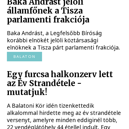
Baka Andrást jelöli
államfőnek a Tisza
parlamenti frakciója
Baka Andrást, a Legfelsőbb Bíróság
korábbi elnökét jelöli köztársasági
elnöknek a Tisza párt parlamenti frakciója.
BALATON
Egy furcsa halkonzerv lett
az Év Strandétele -
mutatjuk!
A Balatoni Kör idén tizenkettedik
alkalommal hirdette meg az év strandétele
versenyt, amelyre minden eddiginél több,
22 vendéglátóhely 44 étellel indult. Egy