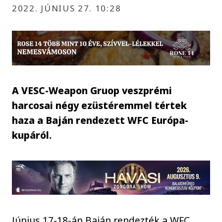
2022. JÚNIUS 27. 10:28
A VESC-Weapon Gruop veszprémi
harcosai négy ezüstéremmel tértek
haza a Baján rendezett WFC Európa-
kupáról.
Június 17-18-án Baján rendezték a WFC