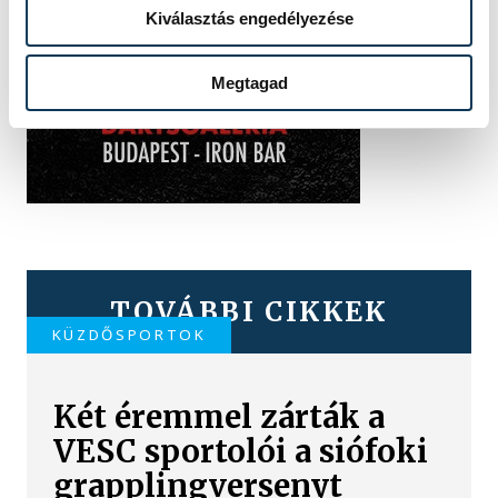
Kiválasztás engedélyezése
Megtagad
TOVÁBBI CIKKEK
KÜZDŐSPORTOK
Két éremmel zárták a
VESC sportolói a siófoki
grapplingversenyt