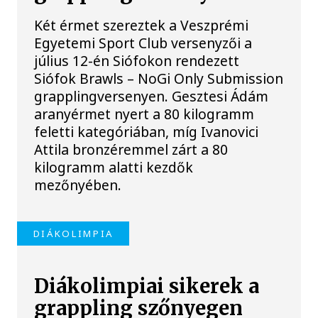
Két érmet szereztek a Veszprémi
Egyetemi Sport Club versenyzői a
július 12-én Siófokon rendezett
Siófok Brawls – NoGi Only Submission
grapplingversenyen. Gesztesi Ádám
aranyérmet nyert a 80 kilogramm
feletti kategóriában, míg Ivanovici
Attila bronzéremmel zárt a 80
kilogramm alatti kezdők
mezőnyében.
DIÁKOLIMPIA
Diákolimpiai sikerek a
grappling szőnyegen