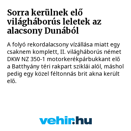
Sorra kerülnek elő
világháborús leletek az
alacsony Dunából
A folyó rekordalacsony vízállása miatt egy
csaknem komplett, II. világháborús német
DKW NZ 350-1 motorkerékpárbukkant elő
a Batthyány téri rakpart sziklái alól, máshol
pedig egy közel féltonnás brit akna került
elő.