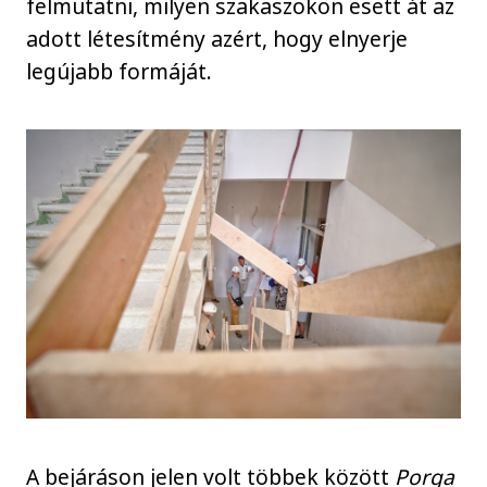
felmutatni, milyen szakaszokon esett át az
adott létesítmény azért, hogy elnyerje
legújabb formáját.
A bejáráson jelen volt többek között
Porga