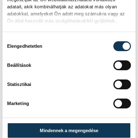
falat.
adatait, akik kombinálhatják az adatokat más olyan
adatokkal, amelyeket Ön adott meg számukra vagy az
Ön által használt más szolgáltatásokból gyűjtöttek.
Hozzájárulás kiválasztása
Elengedhetetlen
Beállítások
Statisztikai
Marketing
A belső udvaron nyári színházi előadások
megrendezésére is lehetőség lesz, s a
Mindennek a megengedése
főépületen túl egy úgynevezett energetikai