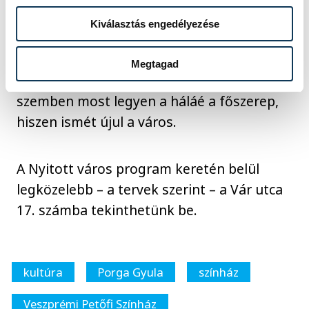
központ is segíti a működést.
Oberfrank
Kiválasztás engedélyezése
Pál
hangsúlyozta, mostanában számos
kritikát fogalmaznak meg az emberek,
Megtagad
hogy kifejezzék elégedetlenségüket, ezzel
szemben most legyen a háláé a főszerep,
hiszen ismét újul a város.
A Nyitott város program keretén belül
legközelebb – a tervek szerint – a Vár utca
17. számba tekinthetünk be.
kultúra
Porga Gyula
színház
Veszprémi Petőfi Színház