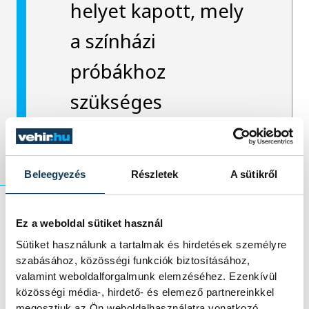
helyet kapott, mely
a színházi
próbákhoz
szükséges
paraméterekkel bír.
Beleegyezés
Részletek
A sütikről
Ez a weboldal sütiket használ
Kellerné Egresi Zsuzsanna
még arra is
Sütiket használunk a tartalmak és hirdetések személyre
figyelt, hogy a Veszprémi Petőfi Színházra
szabásához, közösségi funkciók biztosításához,
jellemző, kimondottan egyedi fal kerámia
valamint weboldalforgalmunk elemzéséhez. Ezenkívül
közösségi média-, hirdető- és elemező partnereinkkel
motívumai az új épületben is díszítsék a
megosztjuk az Ön weboldalhasználatra vonatkozó