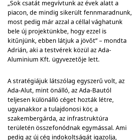
„Sok csatát megvívtunk az évek alatt a
piacon, de mindig sikerült fennmaradnunk,
most pedig már azzal a céllal vághatunk
bele új projektünkbe, hogy ezzel is
kitűnjünk, ebben látjuk a jövőt” – mondta
Adrián, aki a testvérek közül az Ada-
Aluminium Kft. ügyvezetője lett.
A stratégiájuk látszólag egyszerű volt, az
Ada-Alut, mint önálló, az Ada-Bautól
teljesen különálló céget hozták létre,
ugyanakkor a tulajdonosi kör, a
szakembergárda, az infrastruktúra
területén összefonódnak egymással. Ami
pedig az új cég indokoltságát igazolja,