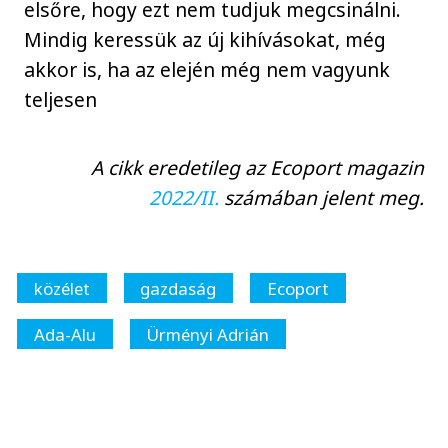
elsőre, hogy ezt nem tudjuk megcsinálni.
Mindig keressük az új kihívásokat, még
akkor is, ha az elején még nem vagyunk
teljesen
A cikk eredetileg az Ecoport magazin
2022/II.
számában jelent meg.
közélet
gazdaság
Ecoport
Ada-Alu
Ürményi Adrián