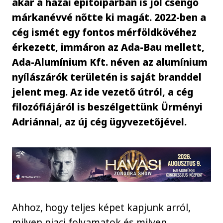
akár a hazai építőiparban is jól csengő
márkanévvé nőtte ki magát. 2022-ben a
cég ismét egy fontos mérföldkövéhez
érkezett, immáron az Ada-Bau mellett,
Ada-Alumínium Kft. néven az alumínium
nyílászárók területén is saját branddel
jelent meg. Az ide vezető útról, a cég
filozófiájáról is beszélgettünk Ürményi
Adriánnal, az új cég ügyvezetőjével.
Ahhoz, hogy teljes képet kapjunk arról,
milyen piaci folyamatok és milyen