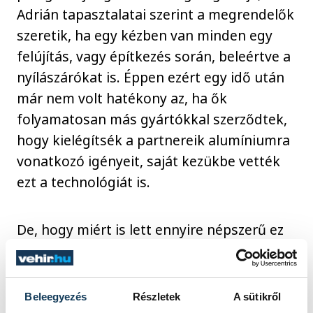
Adrián tapasztalatai szerint a megrendelők
szeretik, ha egy kézben van minden egy
felújítás, vagy építkezés során, beleértve a
nyílászárókat is. Éppen ezért egy idő után
már nem volt hatékony az, ha ők
folyamatosan más gyártókkal szerződtek,
hogy kielégítsék a partnereik alumíniumra
vonatkozó igényeit, saját kezükbe vették
ezt a technológiát is.
De, hogy miért is lett ennyire népszerű ez
az alumínium technológiája immáron nem
csak a nagyobb beruházásoknál, hanem a
lakosság körében is, arra szintén Adrián
Beleegyezés
Részletek
A sütikről