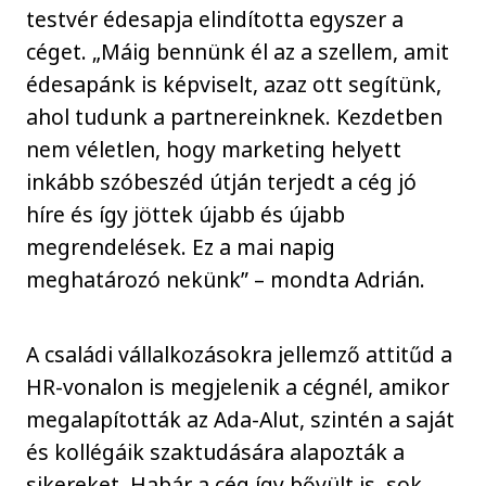
testvér édesapja elindította egyszer a
céget. „Máig bennünk él az a szellem, amit
édesapánk is képviselt, azaz ott segítünk,
ahol tudunk a partnereinknek. Kezdetben
nem véletlen, hogy marketing helyett
inkább szóbeszéd útján terjedt a cég jó
híre és így jöttek újabb és újabb
megrendelések. Ez a mai napig
meghatározó nekünk” – mondta Adrián.
A családi vállalkozásokra jellemző attitűd a
HR-vonalon is megjelenik a cégnél, amikor
megalapították az Ada-Alut, szintén a saját
és kollégáik szaktudására alapozták a
sikereket. Habár a cég így bővült is, sok