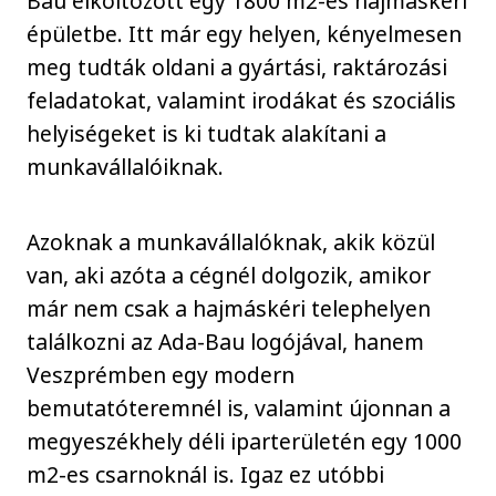
Bau elköltözött egy 1800 m2-es hajmáskéri
épületbe. Itt már egy helyen, kényelmesen
meg tudták oldani a gyártási, raktározási
feladatokat, valamint irodákat és szociális
helyiségeket is ki tudtak alakítani a
munkavállalóiknak.
Azoknak a munkavállalóknak, akik közül
van, aki azóta a cégnél dolgozik, amikor
már nem csak a hajmáskéri telephelyen
találkozni az Ada-Bau logójával, hanem
Veszprémben egy modern
bemutatóteremnél is, valamint újonnan a
megyeszékhely déli iparterületén egy 1000
m2-es csarnoknál is. Igaz ez utóbbi