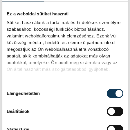
adja meg a választ.
Ez a weboldal sütiket használ
„A kérdést meg lehet közelíteni két
Sütiket használunk a tartalmak és hirdetések személyre
irányból. Egyrészről esztétikai
szabásához, közösségi funkciók biztosításához,
valamint weboldalforgalmunk elemzéséhez. Ezenkívül
szempontból, másrészről az alumínium-
közösségi média-, hirdető- és elemező partnereinkkel
technológia előnyei részéről is. Újabban
megosztjuk az Ön weboldalhasználatra vonatkozó
nagy divatnak örvend a minimalista stílus,
adatait, akik kombinálhatják az adatokat más olyan
a letisztult, filigrán és modern külső egy
adatokkal, amelyeket Ön adott meg számukra vagy az
Ön által használt más szolgáltatásokból gyűjtöttek.
épületen, ami erőt sugároz. Ezt az
alumíniummal tökéletesen meg lehet
Hozzájárulás kiválasztása
valósítani. Másrészről pedig ezek a
Elengedhetetlen
nyílászárók sokkal időtállóbak, jobban
ellenállnak az erős UVB-sugárzásnak és
Beállítások
statikailag is erősebbek.”
Statisztikai