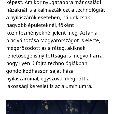
képest. Amikor nyugatabbra már családi
házaknál is alkalmazták ezt a technológiát
a nyílászárók esetében, nálunk csak
nagyobb épületeknél, főként
közintézményeknél jelent meg. Aztán a
piac változása Magyarországot is elérte,
megerősödött az a réteg, akiknek
lehetősége is nyitottsága is megvolt arra,
hogy ilyen újfajta technológiákban
gondolkodhasson saját háza
nyílászáróinál, egyszóval megnőtt a
lakossági kereslet is az alumíniumra.