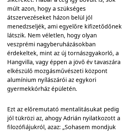
múlt azon, hogy a szükséges
átszervezéseket házon belül jól
menedzseljék, ami egyelőre kifizetődőnek
látszik. Nem véletlen, hogy olyan
veszprémi nagyberuházásokban
érdekeltek, mint az új tornászgyakorló, a
Hangvilla, vagy éppen a jövő év tavaszára
elkészülő mozgásművészeti központ
alumínium nyílászárói az egykori
gyermekkórház épületén.
Ezt az előremutató mentalitásukat pedig
jól tükrözi az, ahogy Adrián nyilatkozott a
filozófiájukról, azaz: „Sohasem mondjuk