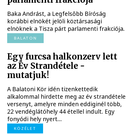
Baka Andrást, a Legfelsőbb Bíróság
korábbi elnökét jelöli köztársasági
elnöknek a Tisza párt parlamenti frakciója.
BALATON
Egy furcsa halkonzerv lett
az Év Strandétele -
mutatjuk!
A Balatoni Kör idén tizenkettedik
alkalommal hirdette meg az év strandétele
versenyt, amelyre minden eddiginél több,
22 vendéglátóhely 44 étellel indult. Egy
fonyódi hely nyert...
KÖZÉLET