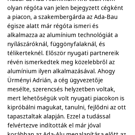
olyan régóta van jelen bejegyzett cégként
a piacon, a szakembergárda az Ada-Bau
égisze alatt már régóta ismeri és
alkalmazza az alumínium technológiát a
nyílászáróknál, függönyfalaknál, és
télikerteknél. Először nyugati partnereik
révén ismerkedtek meg közelebbről az
alumínium ilyen alkalmazásával. Ahogy
Ürményi Adrián, a cég ügyvezetője
mesélte, szerencsés helyzetben voltak,
mert lehetőségük volt nyugati piacokon is
kipróbálni magukat, tanulni, fejlődni az ott
tapasztaltak alapján. Ezzel a tudással
felvértezve indították el már jóval
korábban az Ada-Alu megalapítása előtt az