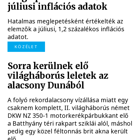
júliusi inflációs adatok
Hatalmas meglepetésként értékelték az
elemzők a júliusi, 1,2 százalékos inflációs
adatot.
KÖZÉLET
Sorra kerülnek elő
világháborús leletek az
alacsony Dunából
A folyó rekordalacsony vízállása miatt egy
csaknem komplett, II. világháborús német
DKW NZ 350-1 motorkerékpárbukkant elő
a Batthyány téri rakpart sziklái alól, máshol
pedig egy közel féltonnás brit akna került
elő.