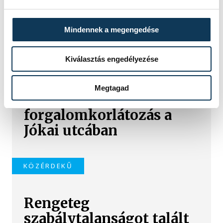
Mindennek a megengedése
TOVÁBBI CIKKEK
Kiválasztás engedélyezése
KÖZÉRDEKŰ
Megtagad
Ideiglenes
forgalomkorlátozás a
Jókai utcában
KÖZÉRDEKŰ
Rengeteg
szabálytalanságot talált