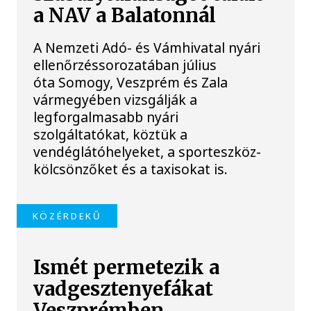
a NAV a Balatonnál
A Nemzeti Adó- és Vámhivatal nyári
ellenőrzéssorozatában július
óta Somogy, Veszprém és Zala
vármegyében vizsgálják a
legforgalmasabb nyári
szolgáltatókat, köztük a
vendéglátóhelyeket, a sporteszköz-
kölcsönzőket és a taxisokat is.
KÖZÉRDEKŰ
Ismét permetezik a
vadgesztenyefákat
Veszprémben