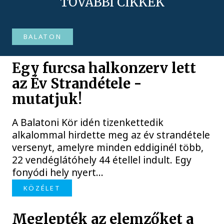
TOVÁBBI CIKKEK
BALATON
Egy furcsa halkonzerv lett
az Év Strandétele -
mutatjuk!
A Balatoni Kör idén tizenkettedik
alkalommal hirdette meg az év strandétele
versenyt, amelyre minden eddiginél több,
22 vendéglátóhely 44 étellel indult. Egy
fonyódi hely nyert...
KÖZÉLET
Meglepték az elemzőket a