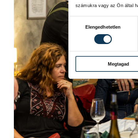
számukra vagy az Ön által ha
Hozzájárulás kiválasztása
Elengedhetetlen
Megtagad