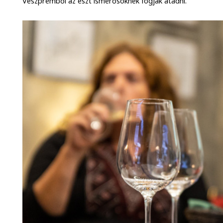
Veszprémből az észt ismerősöknek fogják átadni.