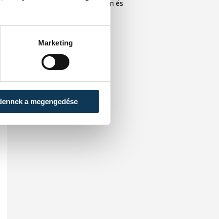
közönséget Veszprémben és
Balatonfüreden.
Marketing
dennek a megengedése