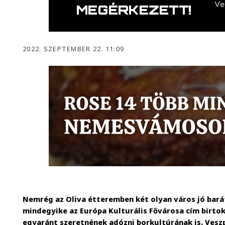
2022. SZEPTEMBER 22. 11:09
Nemrég az Oliva étteremben két olyan város jó bará
mindegyike az Európa Kulturális Fővárosa cím birto
egyaránt szeretnének adózni borkultúrának is. Vesz