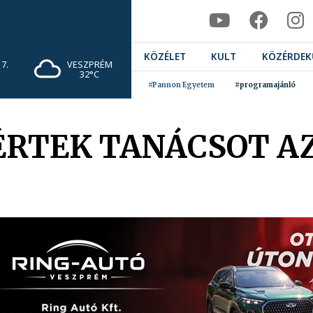
KÖZÉLET
KULT
KÖZÉRDEK
7.
VESZPRÉM
32°C
#Pannon Egyetem
#programajánló
RTEK TANÁCSOT AZ