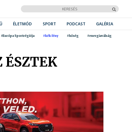
Ű
ÉLETMÓD
SPORT
PODCAST
GALÉRIA
#Európa Sportrégiója
#kék fény
#hőség
#energiaválság
 ÉSZTEK