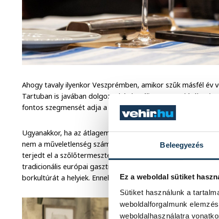
Ahogy tavaly ilyenkor Veszprémben, amikor szűk másfél év vo
Tartuban is javában dolgoznak kulturális programkínálatuk ös
fontos szegmensét adja a gasztronómia, azon belül is a bor
Ugyanakkor, ha az átlagember elsőre nem tud megnevezni e
nem a műveletlenség számlájára írható. Az északi országba
Beleegyezés
terjedt el a szőlőtermesztés, így a saját borok készítéséne
tradicionális európai gasztronómiai érték, a tartui EKF-pro
Ez a weboldal sütiket haszn
borkultúrát a helyiek. Ennek érdekében pedig régi veszprémi 
Sütiket használunk a tartal
weboldalforgalmunk elemzésé
weboldalhasználatra vonatko