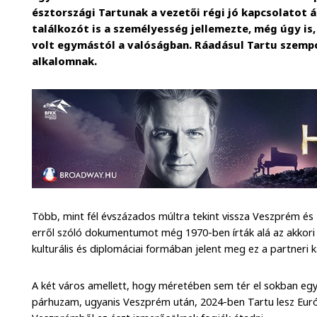
észtországi Tartunak a vezetői régi jó kapcsolatot 
találkozót is a személyesség jellemezte, még úgy is
volt egymástól a valóságban. Ráadásul Tartu szempo
alkalomnak.
Több, mint fél évszázados múltra tekint vissza Veszprém és 
erről szóló dokumentumot még 1970-ben írták alá az akkor
kulturális és diplomáciai formában jelent meg ez a partneri k
A két város amellett, hogy méretében sem tér el sokban egy
párhuzam, ugyanis Veszprém után, 2024-ben Tartu lesz Európ