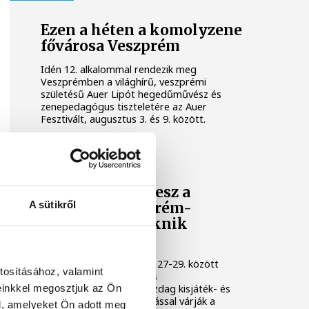
Ezen a héten a komolyzene
fővárosa Veszprém
Idén 12. alkalommal rendezik meg
Veszprémben a világhírű, veszprémi
születésű Auer Lipót hegedűművész és
zenepedagógus tiszteletére az Auer
Fesztivált, augusztus 3. és 9. között.
KULTÚRA
Osvárt Andrea lesz a
A sütikről
megújult Veszprém-
Balaton Filmpiknik
házigazdája
A Filmpikniken augusztus 27-29. között
tosításához, valamint
csaknem hatvan játék- és
einkkel megosztjuk az Ön
dokumentumfilmmel, gazdag kisjáték- és
animációs filmes válogatással várják a
l, amelyeket Ön adott meg