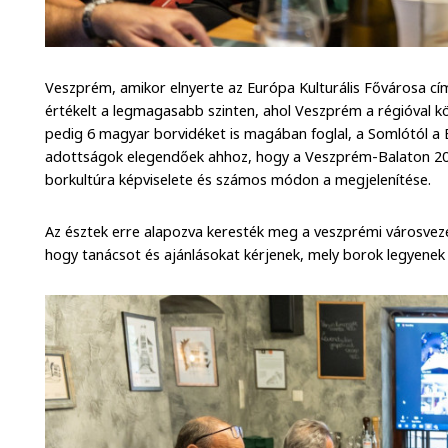
Veszprém, amikor elnyerte az Európa Kulturális Fővárosa cím
értékelt a legmagasabb szinten, ahol Veszprém a régióval kö
pedig 6 magyar borvidéket is magában foglal, a Somlótól a B
adottságok elegendőek ahhoz, hogy a Veszprém-Balaton 2
borkultúra képviselete és számos módon a megjelenítése.
Az észtek erre alapozva keresték meg a veszprémi városveze
hogy tanácsot és ajánlásokat kérjenek, mely borok legyenek 