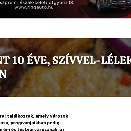
tai találkoztak, amely városok
kosa, programjaikban pedig
prém és testvárvárosának, az