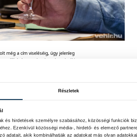
lt még a cím viseléséig, úgy jelenleg
szeállításán, amelynek az észteknél is
kultúra népszerűsítése.
gy híresebb észt borvidéket sem, az
n többek közt éghajlata miatt sem
Részletek
k tudománya sem. Ennek ellenére, mint
gramból sem szeretnék kihagyni a
ál
barátaik segítségét kérték.
mak és hirdetések személyre szabásához, közösségi funkciók biz
hez. Ezenkívül közösségi média-, hirdető- és elemező partner
zó adatait, akik kombinálhatják az adatokat más olyan adatokka