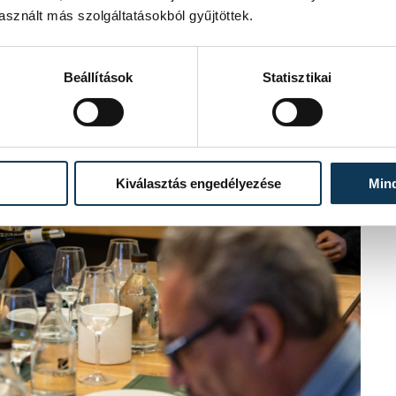
sznált más szolgáltatásokból gyűjtöttek.
Beállítások
Statisztikai
Kiválasztás engedélyezése
Min