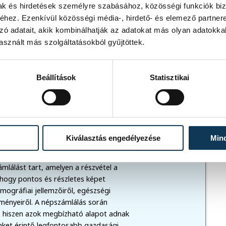
mak és hirdetések személyre szabásához, közösségi funkciók biz
hez. Ezenkívül közösségi média-, hirdető- és elemező partner
ámlálási kérdőívet, nyereményjátékban
zó adatait, akik kombinálhatják az adatokat más olyan adatokka
a nyereményjátékra. A KSH az online
sznált más szolgáltatásokból gyűjtöttek.
 forint értékű, általános felhasználású
ényjátékra regisztráló háztartások
Beállítások
Statisztikai
Kiválasztás engedélyezése
Min
mlálást tart, amelyen a részvétel a
a, hogy pontos és részletes képet
gráfiai jellemzőiről, egészségi
ülményeiről. A népszámlálás során
 hiszen azok megbízható alapot adnak
nket érintő legfontosabb gazdasági,