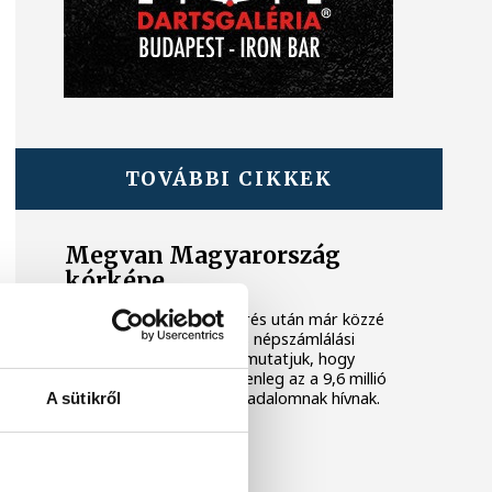
TOVÁBBI CIKKEK
Megvan Magyarország
kórképe
Alig tíz hónappal a felmérés után már közzé
is tette a KSH a részletes népszámlálási
adatokat. Cikkünkben bemutatjuk, hogy
milyen helyzetben van jelenleg az a 9,6 millió
ember, amit magyar társadalomnak hívnak.
A sütikről