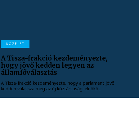
KÖZÉLET
A Tisza-frakció kezdeményezte,
hogy jövő kedden legyen az
államfőválasztás
A Tisza-frakció kezdeményezte, hogy a parlament jövő
kedden válassza meg az új köztársasági elnököt.