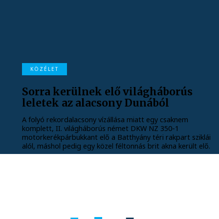
KÖZÉLET
Sorra kerülnek elő világháborús
leletek az alacsony Dunából
A folyó rekordalacsony vízállása miatt egy csaknem
komplett, II. világháborús német DKW NZ 350-1
motorkerékpárbukkant elő a Batthyány téri rakpart sziklái
alól, máshol pedig egy közel féltonnás brit akna került elő.