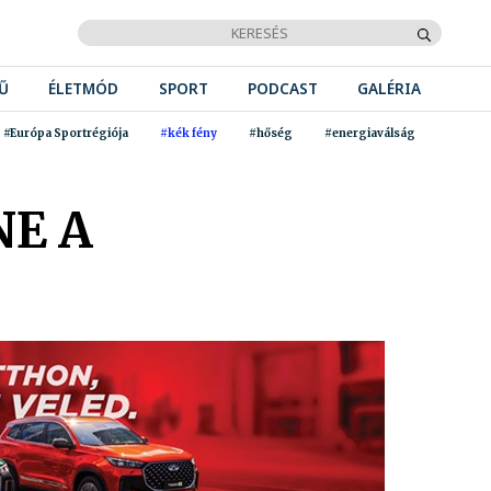
Ű
ÉLETMÓD
SPORT
PODCAST
GALÉRIA
#Európa Sportrégiója
#kék fény
#hőség
#energiaválság
NE A