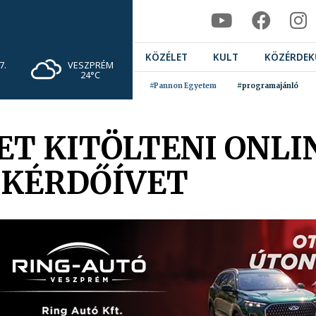
KÖZÉLET
KULT
KÖZÉRDEK
VESZPRÉM
7.
24°C
#Pannon Egyetem
#programajánló
T KITÖLTENI ONLI
 KÉRDŐÍVET