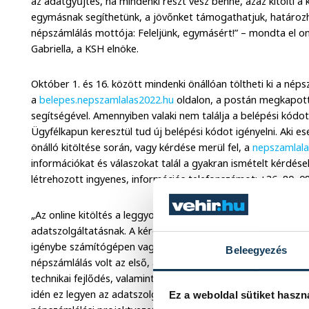
az adatgyűjtés, ha mindenki részt vesz benne, azaz kitölti a 
egymásnak segíthetünk, a jövőnket támogathatjuk, határozhat
népszámlálás mottója: Feleljünk, egymásért!” – mondta el on
Gabriella, a KSH elnöke.
Október 1. és 16. között mindenki önállóan töltheti ki a néps
a
belepes.nepszamlalas2022.hu
oldalon, a postán megkapott 
segítségével. Amennyiben valaki nem találja a belépési kódot
Ügyfélkapun keresztül tud új belépési kódot igényelni. Aki e
önálló kitöltése során, vagy kérdése merül fel, a
nepszamlala
információkat és válaszokat talál a gyakran ismételt kérdések
létrehozott ingyenes, információs telefonszámot: +36–80–0
„Az online kitöltés a leggyorsabb és legkényelmesebb módja
adatszolgáltatásnak. A kérdőív megválaszolása egy átlagos c
igénybe számítógépen vagy bármely, internetkapcsolattal r
Beleegyezés
népszámlálás volt az első, amikor már lehetőség volt online
technikai fejlődés, valamint az okoseszközök és az internet 
idén ez legyen az adatszolgáltatás elsődleges módja” – hívta
Ez a weboldal sütiket haszn