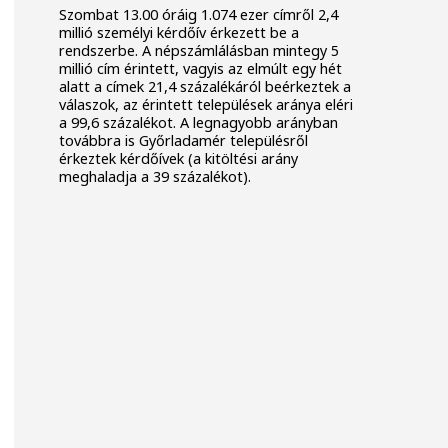
Szombat 13.00 óráig 1.074 ezer címről 2,4
millió személyi kérdőív érkezett be a
rendszerbe. A népszámlálásban mintegy 5
millió cím érintett, vagyis az elmúlt egy hét
alatt a címek 21,4 százalékáról beérkeztek a
válaszok, az érintett települések aránya eléri
a 99,6 százalékot. A legnagyobb arányban
továbbra is Győrladamér településről
érkeztek kérdőívek (a kitöltési arány
meghaladja a 39 százalékot).