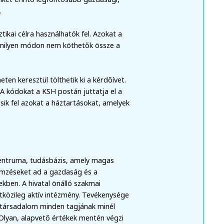
.
tikai célra használhatók fel. Azokat a
mmilyen módon nem köthetők össze a
ten keresztül tölthetik ki a kérdőívet.
 A kódokat a KSH postán juttatja el a
ik fel azokat a háztartásokat, amelyek
centruma, tudásbázis, amely magas
emzéseket ad a gazdaság és a
en. A hivatal önálló szakmai
etközileg aktív intézmény. Tevékenysége
 társadalom minden tagjának minél
 Olyan, alapvető értékek mentén végzi