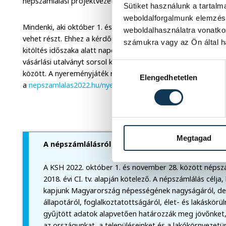
népszámlálási projektvezetője.
Sütiket használunk a tartal
weboldalforgalmunk elemzésé
Mindenki, aki október 1. és 16. között online kitölti a népsz
weboldalhasználatra vonatko
vehet részt. Ehhez a kérdőív beküldésekor regisztrálni kell 
számukra vagy az Ön által ha
kitöltés időszaka alatt naponta öt darab, egyenként százezer
vásárlási utalványt sorsol ki a kérdőívet kitöltő és a nyerem
Hozzájárulás kiválasztása
között. A nyereményjáték részletes szabályzata elérhető
Elengedhetetlen
a
nepszamlalas2022.hu/nyeremenyjatek
címen.
Megtagad
A népszámlálásról
A KSH 2022. október 1. és november 28. között népszá
2018. évi CI. tv. alapján kötelező. A népszámlálás célj
kapjunk Magyarország népességének nagyságáról, demo
állapotáról, foglalkoztatottságáról, élet- és lakáskör
gyűjtött adatok alapvetően határozzák meg jövőnket,
az országunkat, a településeinket és a lakókörnyezetü