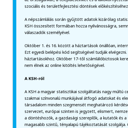
szociális és területfejlesztési döntések előkészítéséhez
A népszámlálás során gyűjtött adatok kizárólag statisz
KSH összesített formában hozza nyilvánosságra, se
válaszadók személyével.
Október 1. és 16. között a háztartások önállóan, interne
Ezt egyedi belépési kód segítségével tudják elvégezni.
háztartásokhoz. Október 17-től számlálóbiztosok keres
nem élnek az online kitöltés lehetőségével.
A KSH-ról
A KSH a magyar statisztikai szolgáltatás nagy múltú 
szakmai színvonalú munkájával átfogó adatokat és el
társadalom minden szegmensét meghatározó kérdésekb
szervezet, európai szinten is jegyzett, elismert, nemz
a döntéshozók, a gazdasági szereplők, a kutatók és a
magasabb szintű, tényalapú tájékoztatását szolgálja.