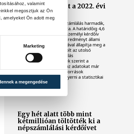
tosításához, valamint
Sikeresen zárult a 2022. évi
einkkel megosztjuk az Ön
népszámlálás
l, amelyeket Ön adott meg
Lezárult a 2022. évi népszámlálás harmadik,
és egyben utolsó szakasza. A határidőig 4,6
millió lakás- és 9,2 millió személyi kérdőív
érkezett be, a végleges eredményt állami
adatbázisok felhasználásával állapítja meg a
Marketing
KSH. Várhatóan az idei volt az utolsó
hagyományos népszámlálás
Magyarországon. A tervek szerint a
következő összeíráshoz az adatokat már
kizárólag adminisztratív források
feldolgozásából fogja kinyerni a statisztikai
dennek a megengedése
hivatal.
Egy hét alatt több mint
kétmillióan töltötték ki a
népszámlálási kérdőívet