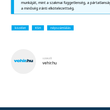
munkáját, mint a szakmai függetlenség, a pártatlanság
a minőség iránti elkötelezettség.
közélet
KSH
népszámlálás
SZERZŐ
vehir.hu