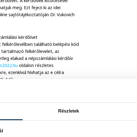
kérdőívet. A kérdőívek kitöltésével
juk meg. Ezt fejezi ki az idei
line sajtótájékoztatóján Dr. Vukovich
zámlálási kérdőívet
felkérőlevélben található belépési kód
 tartalmazó felkérőlevelet, az
setleg elakad a népszámlálási kérdőív
s2022.hu
oldalon részletes
re, ezenkívül hívhatja az e célra
80–143.
 az egyébként törvény szerint kötelező
salád esetében körülbelül fél órát vesz
endelkező mobileszközön. A 2011-es
Részletek
 válaszadásra is. Az azóta végbement
mai elterjedtsége lehetővé teszi, hogy
 fel a figyelmet Kovács Marcell, a KSH
ál