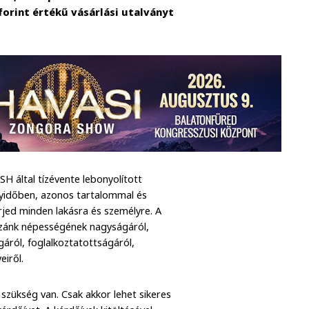
forint értékű vásárlási utalványt
SH által tízévente lebonyolított
gyidőben, azonos tartalommal és
rjed minden lakásra és személyre. A
azánk népességének nagyságáról,
gáról, foglalkoztatottságáról,
eiről.
zükség van. Csak akkor lehet sikeres