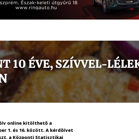
őív online kitölthető a
r 1. és 16. között. A kérdőívet
t, a Központi Statisztikai