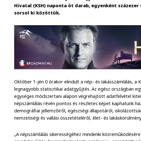
Hivatal (KSH) naponta öt darab, egyenként százezer 
sorsol ki közöttük.
Október 1-jén 0 órakor elindult a nép- és lakásszámlálás, a K
legnagyobb statisztikai adatgyűjtés. Az egész országban e
egységes módszertani alapon végrehajtott adatfelvétel kite
népszámlálás révén pontos és részletes képet kaphatunk h
demográfiai jellemzőiről, egészségi állapotáról, iskolázottsá
nemzetiségi és vallási összetételéről, élet- és lakáskörülmény
„A népszámlálás sikerességéhez mindenki közreműködésére s