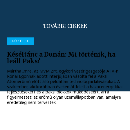
TOVÁBBI CIKKEK
KÖZÉLET
Késéltánc a Dunán: Mi történik, ha
leáll Paks?
Mártha Imre, az MVM Zrt. egykori vezérigazgatója ATV-n
Rónai Egonnak adott interjújában vázolta fel a Paksi
Atomerőmű előtt álló példátlan technológiai kihívásokat. A
szakember, aki korábban éveken át felelt a hazai energetikai
fejlesztésekért és a paksi blokkok működéséért, arra
figyelmeztet: az erőmű olyan üzemállapotban van, amelyre
eredetileg nem tervezték.