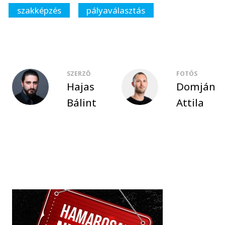
szakképzés
pályaválasztás
SZERZŐ
FOTÓS
Hajas
Domján
Bálint
Attila