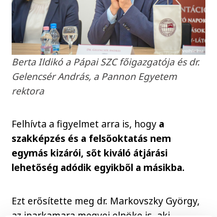
Berta Ildikó a Pápai SZC főigazgatója és dr.
Gelencsér András, a Pannon Egyetem
rektora
Felhívta a figyelmet arra is, hogy
a
szakképzés és a felsőoktatás nem
egymás kizárói, sőt kiváló átjárási
lehetőség adódik egyikből a másikba.
Ezt erősítette meg dr. Markovszky György,
az iparkamara megyei elnöke is, aki