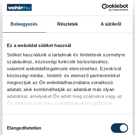
üdvözölte, hogy az utóbbi években
visszatért a gyakorlati oktatáshoz a
Beleegyezés
Részletek
A sütikről
középfokú képzés, ezzel együtt pedig
a
kétkezi szakmák társadalmi
megbecsülése ismét emelkedni kezdett.
Ez a weboldal sütiket használ
Sütiket használunk a tartalmak és hirdetések személyre
szabásához, közösségi funkciók biztosításához,
Kiemelte, hogy a most felvonuló szakmák
valamint weboldalforgalmunk elemzéséhez. Ezenkívül
között több olyan is van, ami kiváló alapja
közösségi média-, hirdető- és elemező partnereinkkel
lehet egy későbbi egyetemi képzésnek,
megosztjuk az Ön weboldalhasználatra vonatkozó
adatait, akik kombinálhatják az adatokat más olyan
mint például a mechatronikai, logisztikai,
adatokkal, amelyeket Ön adott meg számukra vagy az
vegyész, gépész, illetve informatikai
Ön által használt más szolgáltatásokból gyűjtöttek.
technikusi képzés.
Hozzájárulás kiválasztása
Elengedhetetlen