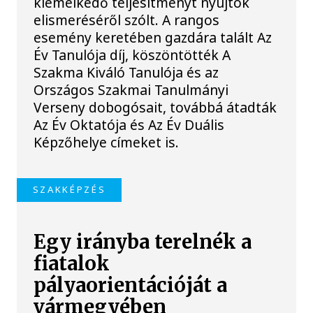
kiemelkedő teljesítményt nyújtók
elismeréséről szólt. A rangos
esemény keretében gazdára talált Az
Év Tanulója díj, köszöntötték A
Szakma Kiváló Tanulója és az
Országos Szakmai Tanulmányi
Verseny dobogósait, továbbá átadták
Az Év Oktatója és Az Év Duális
Képzőhelye címeket is.
SZAKKÉPZÉS
Egy irányba terelnék a
fiatalok
pályaorientációját a
vármegyében