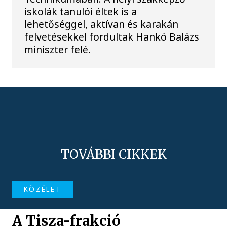
iskolák tanulói éltek is a
lehetőséggel, aktívan és karakán
felvetésekkel fordultak Hankó Balázs
miniszter felé.
TOVÁBBI CIKKEK
KÖZÉLET
A Tisza-frakció