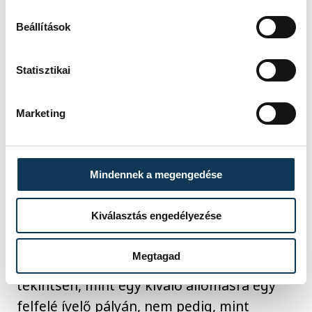
Beállítások
Statisztikai
Marketing
Dr. Markovszky György a rektor
Mindennek a megengedése
társaságában a sajtótájékoztatón
Kiválasztás engedélyezése
Markovszky György kihangsúlyozta,
Megtagad
fontos, hogy a szakképzésre mindenki úgy
tekintsen, mint egy kiváló állomásra egy
felfelé ívelő pályán, nem pedig, mint