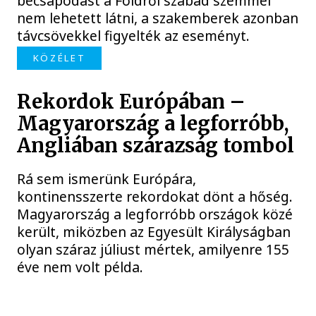
becsapódást a Földről szabad szemmel
nem lehetett látni, a szakemberek azonban
távcsövekkel figyelték az eseményt.
KÖZÉLET
Rekordok Európában –
Magyarország a legforróbb,
Angliában szárazság tombol
Rá sem ismerünk Európára,
kontinensszerte rekordokat dönt a hőség.
Magyarország a legforróbb országok közé
került, miközben az Egyesült Királyságban
olyan száraz júliust mértek, amilyenre 155
éve nem volt példa.