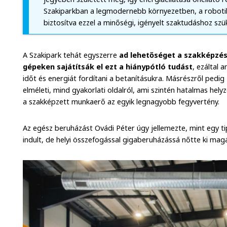
Szakiparkban a legmodernebb környezetben, a robotika
biztosítva ezzel a minőségi, igényelt szaktudáshoz sz
A Szakipark tehát egyszerre
ad lehetőséget a szakképzé
gépeken sajátítsák el ezt a hiánypótló tudást
, ezáltal 
időt és energiát fordítani a betanításukra. Másrészről pedig
elméleti, mind gyakorlati oldalról, ami szintén hatalmas hel
a szakképzett munkaerő az egyik legnagyobb fegyvertény.
Az egész beruházást Ovádi Péter úgy jellemezte, mint egy t
indult, de helyi összefogással gigaberuházássá nőtte ki magá