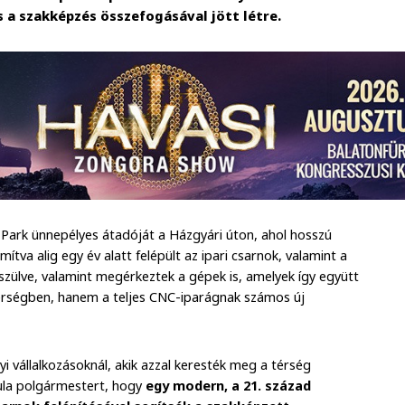
s a szakképzés összefogásával jött létre.
 Park ünnepélyes átadóját a Házgyári úton, ahol hosszú
mítva alig egy év alatt felépült az ipari csarnok, valamint a
szülve, valamint megérkeztek a gépek is, amelyek így együtt
érségben, hanem a teljes CNC-iparágnak számos új
i vállalkozásoknál, akik azzal keresték meg a térség
yula polgármestert, hogy
egy modern, a 21. század