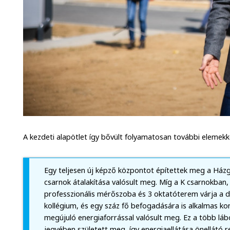
A kezdeti alapötlet így bővült folyamatosan további elemekk
Egy teljesen új képző központot építettek meg a Házgy
csarnok átalakítása valósult meg. Míg a K csarnokban
professzionális mérőszoba és 3 oktatóterem várja a di
kollégium, és egy száz fő befogadására is alkalmas kon
megújuló energiaforrással valósult meg. Ez a több lá
jegyében született meg, így energiaellátása önellátó r