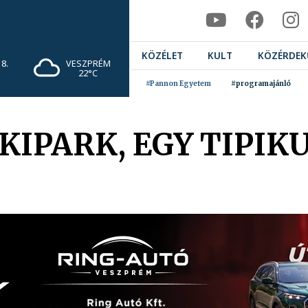
KÖZÉLET
KULT
KÖZÉRDEK
8.
VESZPRÉM
22°C
#Pannon Egyetem
#programajánló
KIPARK, EGY TIPIK