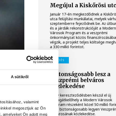
Megújul a Kiskőrösi ut
Január 17-én megkezdődnek a Kiskőrö
utca felújítási munkálatai, melyek vár
szeptemberre fejeződnek be. Az útbu
és a járdák rekonstrukcióját a Moder
Városok Program és a veszprémi
önkormányzat közös finanszírozásáb
végzik, a projekt teljes költsége megh
a 330 millió forintot.
KÖZLEKEDÉS
Biztonságosabb lesz a
A sütikről
veszprémi belváros
közlekedése
Négy kereszteződésben készül el új
gyalogátkelőhely a Modern Városok
tosításához, valamint
Program részeként közel 50 millió fori
einkkel megosztjuk az Ön
hogy biztonságosabb legyen Veszpr
belvárosának közlekedése.
l, amelyeket Ön adott meg