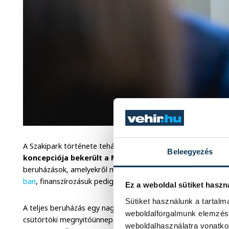
A Szakipark története tehát ezzel az igénnyel kezdődött, ami
Beleegyezés
koncepciója bekerült a Modern Városok Program által
beruházások, amelyekről még Orbán Viktor miniszterelnök 
ban
, finanszírozásuk pedig teljes egészében állami pénzből t
Ez a weboldal sütiket haszn
Sütiket használunk a tartal
A teljes beruházás egy nagy összefogásnak az eredménye, ne
weboldalforgalmunk elemzésé
csütörtöki megnyitóünnepségen, hiszen az érintett helyi cé
weboldalhasználatra vonatko