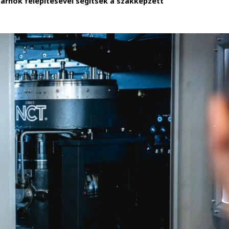
arnok felépítésével segítsék a szakképzett