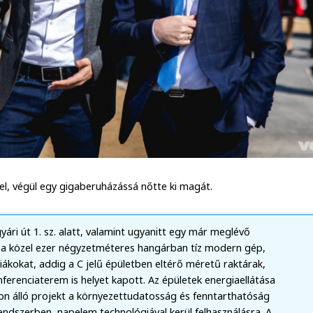
el, végül egy gigaberuházássá nőtte ki magát.
ári út 1. sz. alatt, valamint ugyanitt egy már meglévő
, a közel ezer négyzetméteres hangárban tíz modern gép,
ákokat, addig a C jelű épületben eltérő méretű raktárak,
ferenciaterem is helyet kapott. Az épületek energiaellátása
bon álló projekt a környezettudatosság és fenntarthatóság
endszerben, napelem technológiával kerül felhasználásra. A