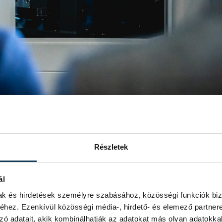
 nagyon hamar értő fülekre talált, hiszen
a projekt
Részletek
 támogatott fejlesztések közé.
(Ezek azok a
és Porga Gyula polgármester
állapodtak meg közösen 2016-
örténik.)
ál
mak és hirdetések személyre szabásához, közösségi funkciók biz
m véletlenül hangsúlyozta ezt többször is Ovádi Péter a
hez. Ezenkívül közösségi média-, hirdető- és elemező partner
gek, az önkormányzat, valamint a Veszprémi Szakképzési
zó adatait, akik kombinálhatják az adatokat más olyan adatokka