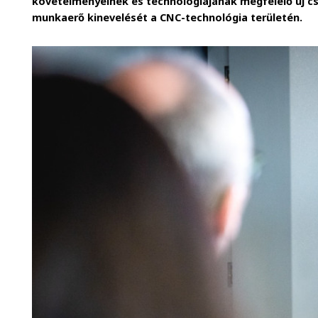
követelményeinek és technológiájának megfelelő új cs
munkaerő kinevelését a CNC-technológia területén.