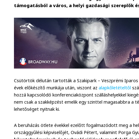
támogatásból a város, a helyi gazdasági szereplők é
Csütörtök délután tartották a Szakipark – Veszprémi Iparos
évek előkészítő munkája után, viszont az
alapkőletételtől
szá
hozzá kapcsolódó konferenciaközpont szálláshelyekkel kiegé
nem csak a szakképzést emelik egy szinttel magasabbra a t
lehetőséget nyitnak ki.
A beruházás ötlete évekkel ezelőtt fogalmazódott meg a hely
országgyűlési képviselőjét, Ovádi Pétert, valamint Porga G