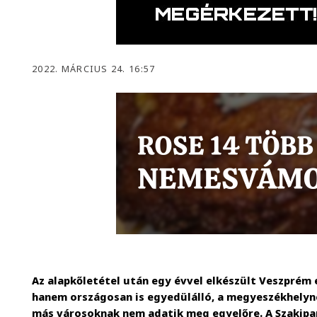
2022. MÁRCIUS 24. 16:57
Az alapkőletétel után egy évvel elkészült Veszprém 
hanem országosan is egyedülálló, a megyeszékhelyne
más városoknak nem adatik meg egyelőre. A Szakipa