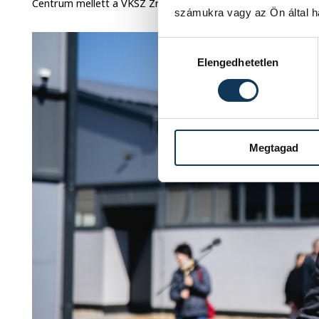
Centrum mellett a VKSZ Zrt, az iparkamara és a Pannon Egye
számukra vagy az Ön által ha
Hozzájárulás kiválasztása
Elengedhetetlen
Megtagad