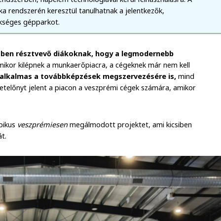
 rendszerén keresztül tanulhatnak a jelentkezők,
ükséges gépparkot.
sben résztvevő diákoknak, hogy a legmodernebb
amikor kilépnek a munkaerőpiacra, a cégeknek már nem kell
alkalmas a továbbképzések megszervezésére is,
mind
yzetelőnyt jelent a piacon a veszprémi cégek számára, amikor
ipikus
veszprémiesen
megálmodott projektet, ami kicsiben
t.