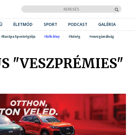
Ű
ÉLETMÓD
SPORT
PODCAST
GALÉRIA
#Európa Sportrégiója
#kék fény
#hőség
#energiaválság
US "VESZPRÉMIES"