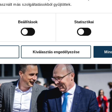
tem is részt vett a kidolgozásában.
sznált más szolgáltatásokból gyűjtöttek.
Beállítások
Statisztikai
Kiválasztás engedélyezése
Min