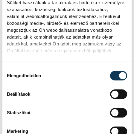
Sütiket használunk a tartalmak és hirdetések személyre
szabásához, közösségi funkciók biztosításához,
valamint weboldalforgalmunk elemzéséhez. Ezenkívül
közösségi média-, hirdető- és elemező partnereinkkel
FOTÓS
SZERZŐ
megosztjuk az Ön weboldalhasználatra vonatkozó
Domján
vehir.hu
adatait, akik kombinálhatják az adatokat más olyan
Attila
adatokkal, amelyeket Ön adott meg számukra vagy az
Ön által használt más szolgáltatásokból gyűjtöttek.
Hozzájárulás kiválasztása
Elengedhetetlen
Beállítások
Statisztikai
Marketing