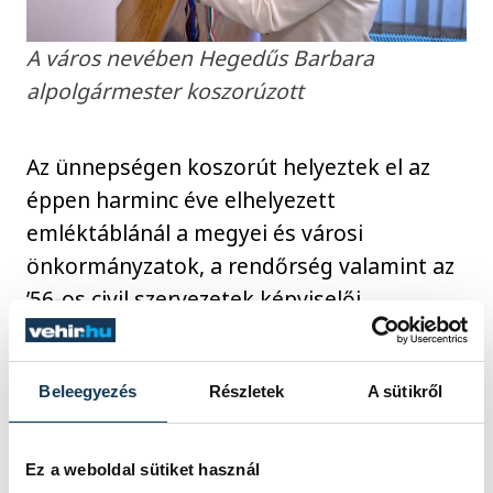
A város nevében Hegedűs Barbara
alpolgármester koszorúzott
Az ünnepségen koszorút helyeztek el az
éppen harminc éve elhelyezett
emléktáblánál a megyei és városi
önkormányzatok, a rendőrség valamint az
’56-os civil szervezetek képviselői.
Beleegyezés
Részletek
A sütikről
nemzeti ünnep
1956
Polgárdy Imre
Ez a weboldal sütiket használ