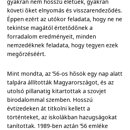
gyakran nem hosszú életűek, gyakran
követi őket elnyomás és visszarendeződés.
Éppen ezért az utókor feladata, hogy ne ne
tekintse magától értetődőnek a
forradalom eredményeit, minden
nemzedéknek feladata, hogy tegyen ezek
megőrzéséért.
Mint mondta, az ’56-os hősök egy nap alatt
talpára állították Magyarországot, és az
utolsó pillanatig kitartottak a szovjet
birodalommal szemben. Hosszú
évtizedeken át titkolni kellett a
történteket, az iskolákban hazugságokat
tanítottak. 1989-ben aztán ’56 emléke