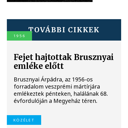
TOVÁBBI CIKKEK
1956
Fejet hajtottak Brusznyai
emléke előtt
Brusznyai Árpádra, az 1956-os
forradalom veszprémi mártírjára
emlékeztek pénteken, halálának 68.
évfordulóján a Megyeház téren.
KÖZÉLET