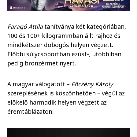
Faragó Attila
tanítványa két kategóriában,
100 és 100+ kilogrammban állt rajhoz és
mindkétszer dobogós helyen végzett.
Előbbi súlycsoportban ezüst-, utóbbiban
pedig bronzérmet nyert.
A magyar válogatott –
Főczény Károly
szereplésének is köszönhetően – végül az
előkelő harmadik helyen végzett az
éremtáblázaton.