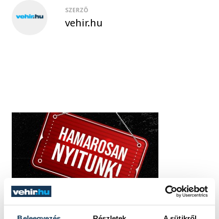
SZERZŐ
vehir.hu
Beleegyezés
Részletek
A sütikről