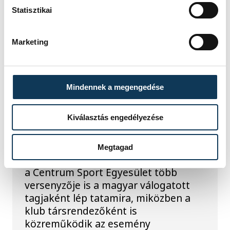
Statisztikai
TOVÁBBI CIKKEK
KÜZDŐSPORTOK
Marketing
Veszprém rendezi a
korosztályos szumó
Mindennek a megengedése
Európa-bajnokságot
Kiválasztás engedélyezése
Szeptember 18. és 20. között
Veszprém ad otthont az U15-ös és
U18-as szumó Európa-bajnokságnak.
Megtagad
A hazai rendezésű kontinensviadalon
a Centrum Sport Egyesület több
versenyzője is a magyar válogatott
tagjaként lép tatamira, miközben a
klub társrendezőként is
közreműködik az esemény