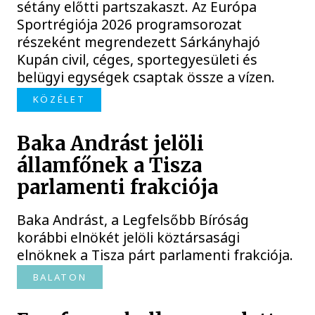
sétány előtti partszakaszt. Az Európa
Sportrégiója 2026 programsorozat
részeként megrendezett Sárkányhajó
Kupán civil, céges, sportegyesületi és
belügyi egységek csaptak össze a vízen.
KÖZÉLET
Baka Andrást jelöli
államfőnek a Tisza
parlamenti frakciója
Baka Andrást, a Legfelsőbb Bíróság
korábbi elnökét jelöli köztársasági
elnöknek a Tisza párt parlamenti frakciója.
BALATON