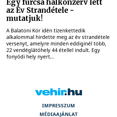
Egy furcsa halkonzerv lett
az Év Strandétele -
mutatjuk!
A Balatoni Kör idén tizenkettedik
alkalommal hirdette meg az év strandétele
versenyt, amelyre minden eddiginél több,
22 vendéglátóhely 44 étellel indult. Egy
fonyódi hely nyert...
IMPRESSZUM
MÉDIAAJÁNLAT