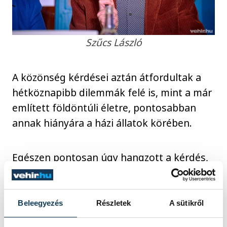
Szűcs László
A közönség kérdései aztán átfordultak a
hétköznapibb dilemmák felé is, mint a már
említett földöntúli életre, pontosabban
annak hiányára a házi állatok körében.
Egészen pontosan úgy hangzott a kérdés,
ha az állatok a keresztény tanítás szerint
nem juthatnak a mennyországba, Isten
miért nem teremtette őket örök életűnek?
Beleegyezés
Részletek
A sütikről