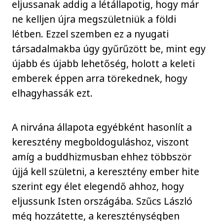
eljussanak addig a létállapotig, hogy már
ne kelljen újra megszületniük a földi
létben. Ezzel szemben ez a nyugati
társadalmakba úgy gyűrűzött be, mint egy
újabb és újabb lehetőség, holott a keleti
emberek éppen arra törekednek, hogy
elhagyhassák ezt.
A nirvána állapota egyébként hasonlít a
keresztény megboldoguláshoz, viszont
amíg a buddhizmusban ehhez többször
újjá kell születni, a keresztény ember hite
szerint egy élet elegendő ahhoz, hogy
eljussunk Isten országába. Szűcs László
még hozzátette, a kereszténységben