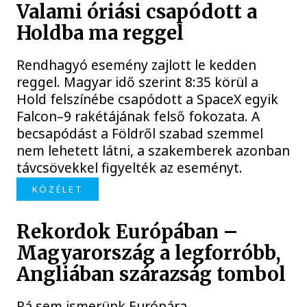
Valami óriási csapódott a
Holdba ma reggel
Rendhagyó esemény zajlott le kedden
reggel. Magyar idő szerint 8:35 körül a
Hold felszínébe csapódott a SpaceX egyik
Falcon–9 rakétájának felső fokozata. A
becsapódást a Földről szabad szemmel
nem lehetett látni, a szakemberek azonban
távcsövekkel figyelték az eseményt.
KÖZÉLET
Rekordok Európában –
Magyarország a legforróbb,
Angliában szárazság tombol
Rá sem ismerünk Európára,