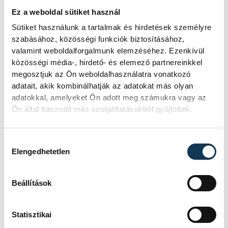
Bár a kérdés nem elsősorban a
Ez a weboldal sütiket használ
mennyországra vonatkozott, a válaszolók
Sütiket használunk a tartalmak és hirdetések személyre
mégis innen közelítették meg azt, és
szabásához, közösségi funkciók biztosításához,
valamint weboldalforgalmunk elemzéséhez. Ezenkívül
elhangzott, hogy a mennyország a tanítás
közösségi média-, hirdető- és elemező partnereinkkel
szerint nem kevesebb, mint a földi lét,
megosztjuk az Ön weboldalhasználatra vonatkozó
hanem jóval több annál, olyan kiteljesedés,
adatait, akik kombinálhatják az adatokat más olyan
adatokkal, amelyeket Ön adott meg számukra vagy az
amit el sem tudunk képzelni. Így pedig az
Ön által használt más szolgáltatásokból gyűjtöttek.
sem kizárt, hogy ott is találkozunk egykori
kutyánkkal, vagy macskánkkal,
Hozzájárulás kiválasztása
mindenesetre van olyan prófétai kép, ahol
Elengedhetetlen
állatokat is említenek a mennyországban.
Beállítások
Statisztikai