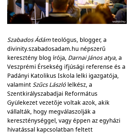
Szabados Ádám
teológus, blogger, a
divinity.szabadosadam.hu népszerű
keresztény blog írója,
Darnai János atya
, a
Veszprémi Érsekség ifjúsági referense és a
Padányi Katolikus Iskola lelki igazgatója,
valamint
Szűcs László
lelkész, a
Szentkirályszabadjai Református
Gyülekezet vezetője voltak azok, akik
vállalták, hogy megválaszolják a
kereszténységgel, vagy éppen az egyházi
hivatással kapcsolatban feltett