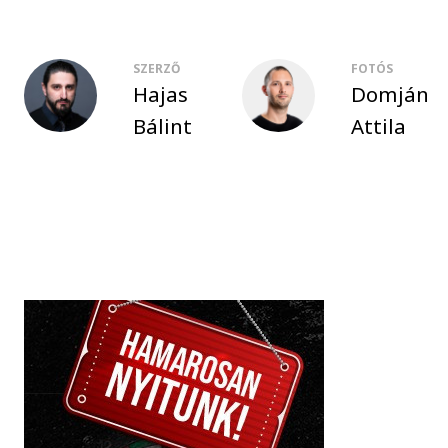
SZERZŐ
FOTÓS
Hajas
Domján
Bálint
Attila