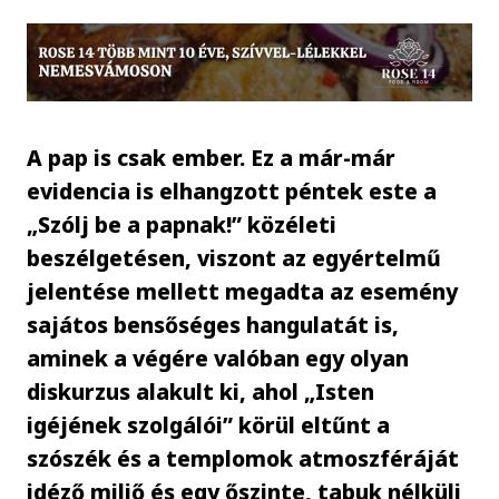
A pap is csak ember. Ez a már-már
evidencia is elhangzott péntek este a
„Szólj be a papnak!” közéleti
beszélgetésen, viszont az egyértelmű
jelentése mellett megadta az esemény
sajátos bensőséges hangulatát is,
aminek a végére valóban egy olyan
diskurzus alakult ki, ahol „Isten
igéjének szolgálói” körül eltűnt a
szószék és a templomok atmoszféráját
idéző miliő és egy őszinte, tabuk nélküli