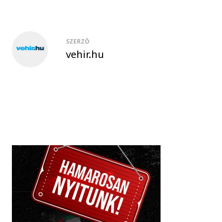
SZERZŐ
vehir.hu