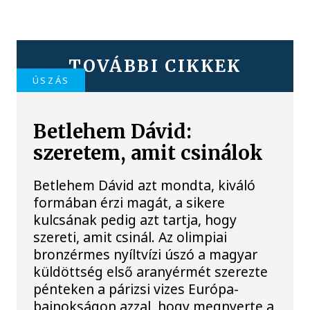
TOVÁBBI CIKKEK
ÚSZÁS
Betlehem Dávid:
szeretem, amit csinálok
Betlehem Dávid azt mondta, kiváló
formában érzi magát, a sikere
kulcsának pedig azt tartja, hogy
szereti, amit csinál. Az olimpiai
bronzérmes nyíltvízi úszó a magyar
küldöttség első aranyérmét szerezte
pénteken a párizsi vizes Európa-
bajnokságon azzal, hogy megnyerte a