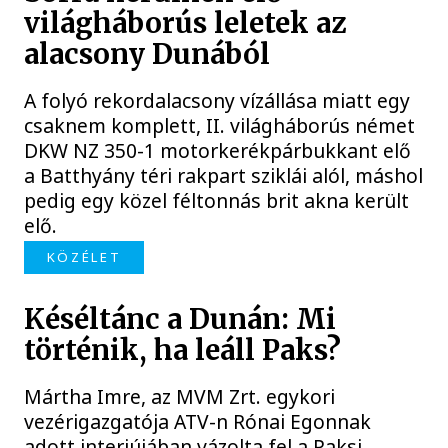
világháborús leletek az
alacsony Dunából
A folyó rekordalacsony vízállása miatt egy
csaknem komplett, II. világháborús német
DKW NZ 350-1 motorkerékpárbukkant elő
a Batthyány téri rakpart sziklái alól, máshol
pedig egy közel féltonnás brit akna került
elő.
KÖZÉLET
Késéltánc a Dunán: Mi
történik, ha leáll Paks?
Mártha Imre, az MVM Zrt. egykori
vezérigazgatója ATV-n Rónai Egonnak
adott interjújában vázolta fel a Paksi