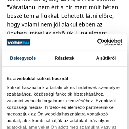
"Váratlanul nem ért a hír, mert múlt héten
beszéltem a fiúkkal. Lehetett látni előre,
hogy valami nem jól alakul ebben az
ügyben, mivel az edzőjük, Lina elment
Magyarországról, ők pedig őt akarták
követni".
Beleegyezés
Részletek
A sütikről
A sportvezető jelezte: felajánlotta
segítségét, hogy esetleg közvetít a felek
Ez a weboldal sütiket használ
között. Hozzátette, a MOKSZ minden
Sütiket használunk a tartalmak és hirdetések személyre
szabásához, közösségi funkciók biztosításához,
megtett, de valószínűleg Kínával nehéz
valamint weboldalforgalmunk elemzéséhez. Ezenkívül
versenyezni, a versenyzők pedig nagyon
közösségi média-, hirdető- és elemező partnereinkkel
ragaszkodnak az edző személyéhez.
megosztjuk az Ön weboldalhasználatra vonatkozó
adatait, akik kombinálhatják az adatokat más olyan
adatokkal, amelyeket Ön adott meg számukra vagy az