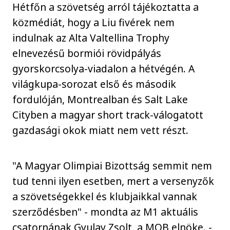
Hétfőn a szövetség arról tájékoztatta a
közmédiát, hogy a Liu fivérek nem
indulnak az Alta Valtellina Trophy
elnevezésű bormiói rövidpályás
gyorskorcsolya-viadalon a hétvégén. A
világkupa-sorozat első és második
fordulóján, Montrealban és Salt Lake
Cityben a magyar short track-válogatott
gazdasági okok miatt nem vett részt.
"A Magyar Olimpiai Bizottság semmit nem
tud tenni ilyen esetben, mert a versenyzők
a szövetségekkel és klubjaikkal vannak
szerződésben" - mondta az M1 aktuális
csatornának Gyulay Zsolt, a MOB elnöke. -