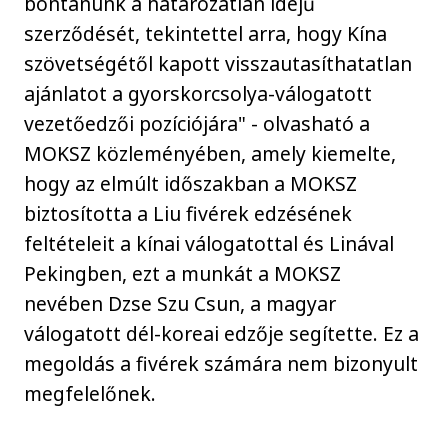
bontanunk a határozatlan idejű
szerződését, tekintettel arra, hogy Kína
szövetségétől kapott visszautasíthatatlan
ajánlatot a gyorskorcsolya-válogatott
vezetőedzői pozíciójára" - olvasható a
MOKSZ közleményében, amely kiemelte,
hogy az elmúlt időszakban a MOKSZ
biztosította a Liu fivérek edzésének
feltételeit a kínai válogatottal és Linával
Pekingben, ezt a munkát a MOKSZ
nevében Dzse Szu Csun, a magyar
válogatott dél-koreai edzője segítette. Ez a
megoldás a fivérek számára nem bizonyult
megfelelőnek.