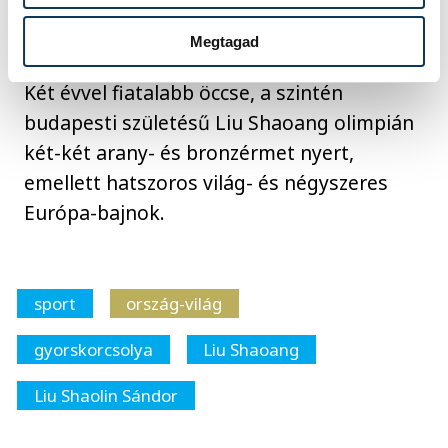
Eb-ken pedig hatszor diadalmaskodott.
Megtagad
Két évvel fiatalabb öccse, a szintén
budapesti születésű Liu Shaoang olimpián
két-két arany- és bronzérmet nyert,
emellett hatszoros világ- és négyszeres
Európa-bajnok.
sport
ország-világ
gyorskorcsolya
Liu Shaoang
Liu Shaolin Sándor