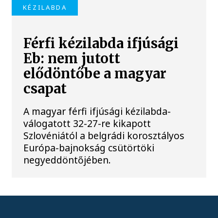
KÉZILABDA
Férfi kézilabda ifjúsági
Eb: nem jutott
elődöntőbe a magyar
csapat
A magyar férfi ifjúsági kézilabda-
válogatott 32-27-re kikapott
Szlovéniától a belgrádi korosztályos
Európa-bajnokság csütörtöki
negyeddöntőjében.