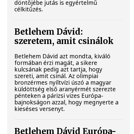
döntőjébe jutás is egyértelmű
célkitűzés.
Betlehem Dávid:
szeretem, amit csinálok
Betlehem Dávid azt mondta, kiváló
formában érzi magát, a sikere
kulcsának pedig azt tartja, hogy
szereti, amit csinál. Az olimpiai
bronzérmes nyíltvízi úszó a magyar
küldöttség első aranyérmét szerezte
pénteken a párizsi vizes Európa-
bajnokságon azzal, hogy megnyerte a
kieséses versenyt.
Betlehem Dávid Európa-