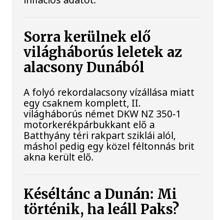
Sorra kerülnek elő
világháborús leletek az
alacsony Dunából
A folyó rekordalacsony vízállása miatt
egy csaknem komplett, II.
világháborús német DKW NZ 350-1
motorkerékpárbukkant elő a
Batthyány téri rakpart sziklái alól,
máshol pedig egy közel féltonnás brit
akna került elő.
Késéltánc a Dunán: Mi
történik, ha leáll Paks?