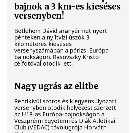
bajnok a 3 km-es kieséses
versenyben!
Betlehem Dávid aranyérmet nyert
pénteken a nyíltvízi úszók 3
kilométeres kieséses
versenyszámában a párizsi Európa-
bajnokságon. Rasovszky Kristóf
célfotóval ötödik lett.
Nagy ugrás az elitbe
Rendkívül szoros és kiegyensúlyozott
versenyben ötödik helyezést szerzett
az U18-as Európa-bajnokságon a
Veszprémi Egyetemi és Diák Atlétikai
Club (VEDAC) távolugrója Horváth