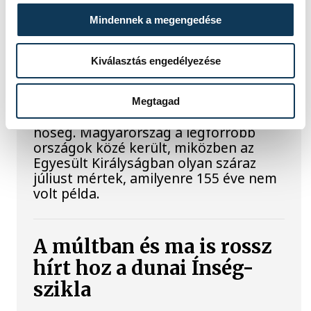
Rekordok Európában –
Magyarország a
Mindennek a megengedése
legforróbb, Angliában
Kiválasztás engedélyezése
szárazság tombol
Rá sem ismerünk Európára,
Megtagad
kontinensszerte rekordokat dönt a
hőség. Magyarország a legforróbb
országok közé került, miközben az
Egyesült Királyságban olyan száraz
júliust mértek, amilyenre 155 éve nem
volt példa.
A múltban és ma is rossz
hírt hoz a dunai Ínség-
szikla