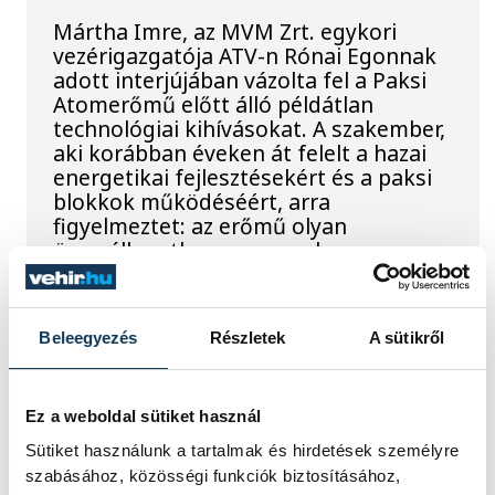
Mártha Imre, az MVM Zrt. egykori
vezérigazgatója ATV-n Rónai Egonnak
adott interjújában vázolta fel a Paksi
Atomerőmű előtt álló példátlan
technológiai kihívásokat. A szakember,
aki korábban éveken át felelt a hazai
energetikai fejlesztésekért és a paksi
blokkok működéséért, arra
figyelmeztet: az erőmű olyan
üzemállapotban van, amelyre
eredetileg nem tervezték.
Beleegyezés
Részletek
A sütikről
A Tisza-frakció
kezdeményezte, hogy
Ez a weboldal sütiket használ
jövő kedden legyen az
Sütiket használunk a tartalmak és hirdetések személyre
államfőválasztás
szabásához, közösségi funkciók biztosításához,