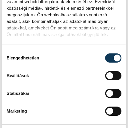
valamint weboldalforgalmunk elemzéséhez. Ezenkívül
A Tisza-frakció kezdeményezte, hogy a
közösségi média-, hirdető- és elemező partnereinkkel
parlament jövő kedden válassza meg
megosztjuk az Ön weboldalhasználatra vonatkozó
az új köztársasági elnököt.
adatait, akik kombinálhatják az adatokat más olyan
adatokkal, amelyeket Ön adott meg számukra vagy az
Ön által használt más szolgáltatásokból gyűjtöttek.
Valami óriási csapódott a
Holdba ma reggel
Hozzájárulás kiválasztása
Elengedhetetlen
Rendhagyó esemény zajlott le kedden
reggel. Magyar idő szerint 8:35 körül a
Hold felszínébe csapódott a SpaceX
Beállítások
egyik Falcon–9 rakétájának felső
fokozata. A becsapódást a Földről
szabad szemmel nem lehetett látni, a
Statisztikai
szakemberek azonban távcsövekkel
figyelték az eseményt.
Marketing