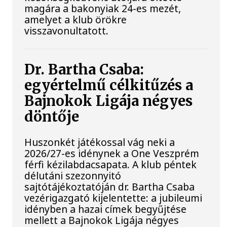
magára a bakonyiak 24-es mezét,
amelyet a klub örökre
visszavonultatott.
Dr. Bartha Csaba:
egyértelmű célkitűzés a
Bajnokok Ligája négyes
döntője
Huszonkét játékossal vág neki a
2026/27-es idénynek a One Veszprém
férfi kézilabdacsapata. A klub péntek
délutáni szezonnyitó
sajtótájékoztatóján dr. Bartha Csaba
vezérigazgató kijelentette: a jubileumi
idényben a hazai címek begyűjtése
mellett a Bajnokok Ligája négyes