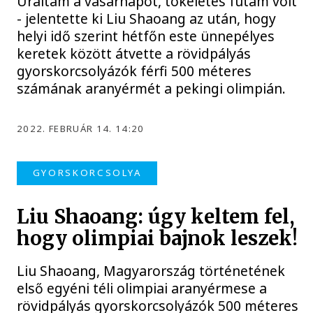
Uraltam a vasárnapot, tökéletes futam volt
- jelentette ki Liu Shaoang az után, hogy
helyi idő szerint hétfőn este ünnepélyes
keretek között átvette a rövidpályás
gyorskorcsolyázók férfi 500 méteres
számának aranyérmét a pekingi olimpián.
2022. FEBRUÁR 14. 14:20
GYORSKORCSOLYA
Liu Shaoang: úgy keltem fel,
hogy olimpiai bajnok leszek!
Liu Shaoang, Magyarország történetének
első egyéni téli olimpiai aranyérmese a
rövidpályás gyorskorcsolyázók 500 méteres