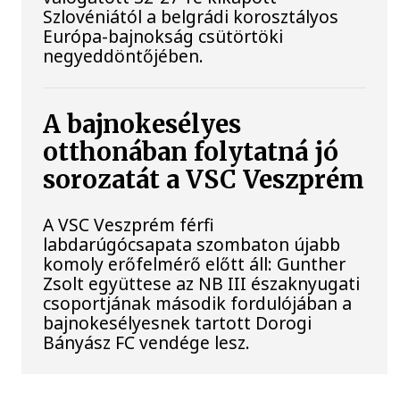
Szlovéniától a belgrádi korosztályos
Európa-bajnokság csütörtöki
negyeddöntőjében.
A bajnokesélyes
otthonában folytatná jó
sorozatát a VSC Veszprém
A VSC Veszprém férfi
labdarúgócsapata szombaton újabb
komoly erőfelmérő előtt áll: Gunther
Zsolt együttese az NB III északnyugati
csoportjának második fordulójában a
bajnokesélyesnek tartott Dorogi
Bányász FC vendége lesz.