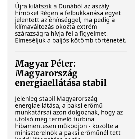
Újra kilátszik a Dunából az aszály
hírnöke! Régen a felbukkanása egyet
jelentett az éhínséggel, ma pedig a
klímaváltozás okozta extrém
szárazságra hívja fel a figyelmet.
Elmeséljük a baljós kőtömb történetét.
Magyar Péter:
Magyarország
energiaellátása stabil
Jelenleg stabil Magyarország
energiaellátása, a paksi erőmű
munkatársai azon dolgoznak, hogy az
utolsó még termelő turbina
hibamentesen működjön - közölte a
miniszterelnök a paksi erőműnél tett