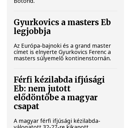
Botond.
Gyurkovics a masters Eb
legjobbja
Az Európa-bajnoki és a grand master
címet is elnyerte Gyurkovics Ferenc a
masters súlyemelő kontinenstornán.
Férfi kézilabda ifjúsági
Eb: nem jutott
elődöntőbe a magyar
csapat
A magyar férfi ifjúsági kézilabda-
válogatott 32-27-re kikapott