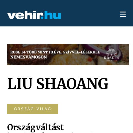
LIU SHAOANG
ORSZÁG-VILÁG
Országváltást