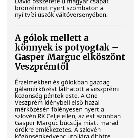
Dávid összetételű magyar csapat
bronzérmet nyert szombaton a
nyíltvízi úszók váltóversenyében.
A gólok mellett a
könnyek is potyogtak –
Gasper Marguc elköszönt
Veszprémtől
Érzelmekben és gólokban gazdag
gálamérkőzést láthatott a veszprémi
közönség péntek este. A One
Veszprém idénybeli első hazai
mérkőzésén fölényesen nyert a
szlovén RK Celje ellen, az est azonban
Gasper Marguc búcsúja miatt marad
örökre emlékezetes. A szlovén
közönségkedvenc utoljára öltötte