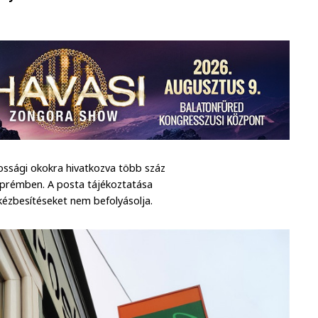
ossági okokra hivatkozva több száz
zprémben. A posta tájékoztatása
 kézbesítéseket nem befolyásolja.