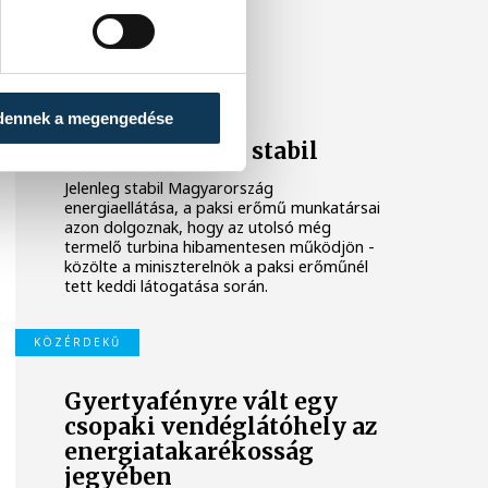
ENERGIAVÁLSÁG
Magyar Péter:
dennek a megengedése
Magyarország
energiaellátása stabil
Jelenleg stabil Magyarország
energiaellátása, a paksi erőmű munkatársai
azon dolgoznak, hogy az utolsó még
termelő turbina hibamentesen működjön -
közölte a miniszterelnök a paksi erőműnél
tett keddi látogatása során.
KÖZÉRDEKŰ
Gyertyafényre vált egy
csopaki vendéglátóhely az
energiatakarékosság
jegyében