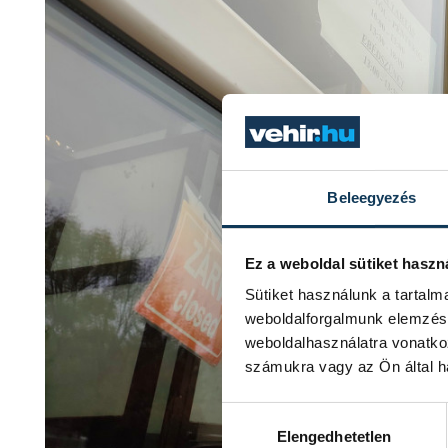
Beleegyezés
Ez a weboldal sütiket haszn
Sütiket használunk a tartal
weboldalforgalmunk elemzésé
weboldalhasználatra vonatko
számukra vagy az Ön által ha
Hozzájárulás kiválasztása
Elengedhetetlen