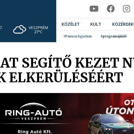
KÖZÉLET
KULT
KÖZÉRDEK
VESZPRÉM
7.
27°C
#Pannon Egyetem
#programajánló
T SEGÍTŐ KEZET N
K ELKERÜLÉSÉÉRT