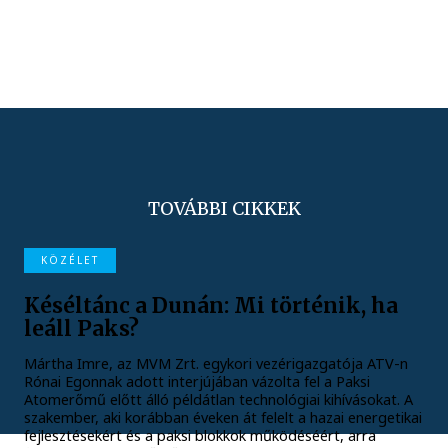
TOVÁBBI CIKKEK
KÖZÉLET
Késéltánc a Dunán: Mi történik, ha
leáll Paks?
Mártha Imre, az MVM Zrt. egykori vezérigazgatója ATV-n
Rónai Egonnak adott interjújában vázolta fel a Paksi
Atomerőmű előtt álló példátlan technológiai kihívásokat. A
szakember, aki korábban éveken át felelt a hazai energetikai
fejlesztésekért és a paksi blokkok működéséért, arra