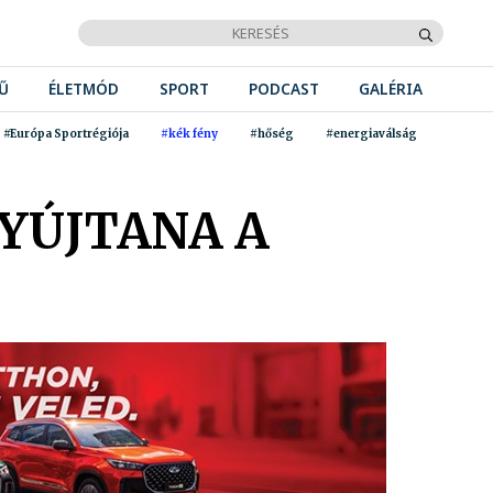
Ű
ÉLETMÓD
SPORT
PODCAST
GALÉRIA
#Európa Sportrégiója
#kék fény
#hőség
#energiaválság
YÚJTANA A