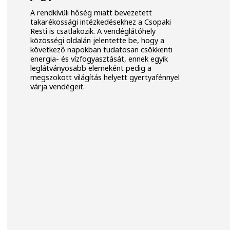
A rendkívüli hőség miatt bevezetett
takarékossági intézkedésekhez a Csopaki
Resti is csatlakozik. A vendéglátóhely
közösségi oldalán jelentette be, hogy a
következő napokban tudatosan csökkenti
energia- és vízfogyasztását, ennek egyik
leglátványosabb elemeként pedig a
megszokott világítás helyett gyertyafénnyel
várja vendégeit.