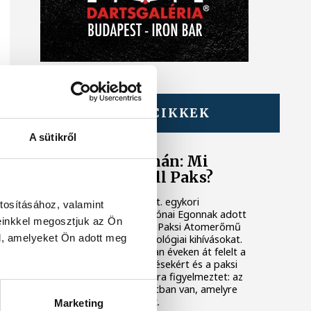
TOVÁBBI CIKKEK
KÖZÉLET
A sütikről
Késéltánc a Dunán: Mi
történik, ha leáll Paks?
Mártha Imre, az MVM Zrt. egykori
tosításához, valamint
vezérigazgatója ATV-n Rónai Egonnak adott
einkkel megosztjuk az Ön
interjújában vázolta fel a Paksi Atomerőmű
l, amelyeket Ön adott meg
előtt álló példátlan technológiai kihívásokat.
A szakember, aki korábban éveken át felelt a
hazai energetikai fejlesztésekért és a paksi
blokkok működéséért, arra figyelmeztet: az
erőmű olyan üzemállapotban van, amelyre
eredetileg nem tervezték.
Marketing