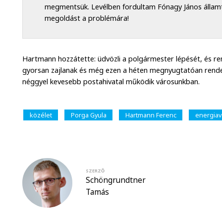
megmentsük. Levélben fordultam Fónagy János államti
megoldást a problémára!
Hartmann hozzátette: üdvözli a polgármester lépését, és re
gyorsan zajlanak és még ezen a héten megnyugtatóan rende
néggyel kevesebb postahivatal működik városunkban.
közélet
Porga Gyula
Hartmann Ferenc
energiav
SZERZŐ
Schöngrundtner
Tamás