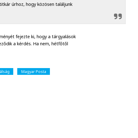
tkár úrhoz, hogy közösen találjunk
ményét fejezte ki, hogy a tárgyalások
ződik a kérdés. Ha nem, hétfőtől
álság
Magyar Posta