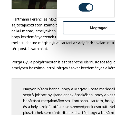
Hartmann Ferenc, az MSZP-LMP-Párbeszéd önkormányzati f
sajtótájékoztatón számolt be arról, hogy a kormány döntése
Megtagad
nélkül marad, amelyekben több mint tízezer ember él. A frak
hogy kezdeményezzenek tárgyalásokat az illetékesekkel arró
mellett lehetne mégis nyitva tartani az Ady Endre valamint 
téri postahivatalokat.
Porga Gyula polgármester is ezt szeretné elérni. Közösségi 
amelyben beszámol arról: tárgyalásokat kezdeményez a kérd
Nagyon bízom benne, hogy a Magyar Posta mérlegeli 
segítő jobbot nyújtana annak érdekében, hogy a Ves
bezárását megakadályozza. Fontosnak tartom, hogy a
és a helyi szolgáltatások se szenvedjenek csorbát. Ne
pluszterhek sem tántorítanak el attól, hogy a bezárni