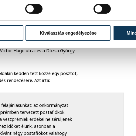
rakcióvezetője szerdán
 révén több olyan városrész is posta
Kiválasztás engedélyezése
Min
cióvezető arra kérte a városvezetést,
l, milyen önkormányzati hozzájárulás
a Victor Hugo utcai és a Dózsa György
oldalán kedden tett közzé egy posztot,
és rendezésére. Azt írta:
felajánlásunkat: az önkormányzat
zprémben tervezett postafiókok
 veszprémiek érdekei ne sérüljenek
héz időket élünk, azonban a
 kívánt négy postafiókot valahogy