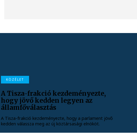
KÖZÉLET
A Tisza-frakció kezdeményezte,
hogy jövő kedden legyen az
államfőválasztás
A Tisza-frakció kezdeményezte, hogy a parlament jövő
kedden válassza meg az új köztársasági elnököt.