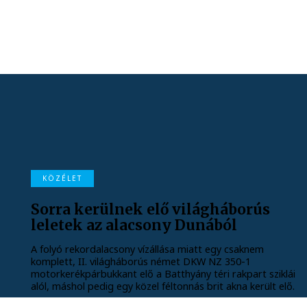
KÖZÉLET
Sorra kerülnek elő világháborús
leletek az alacsony Dunából
A folyó rekordalacsony vízállása miatt egy csaknem
komplett, II. világháborús német DKW NZ 350-1
motorkerékpárbukkant elő a Batthyány téri rakpart sziklái
alól, máshol pedig egy közel féltonnás brit akna került elő.