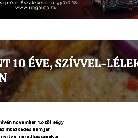
révén november 12-től négy
az intézkedés nem jár
 nyitva maradhassanak a