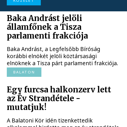
KÖZÉLET
Baka Andrást jelöli
államfőnek a Tisza
parlamenti frakciója
Baka Andrást, a Legfelsőbb Bíróság
korábbi elnökét jelöli köztársasági
elnöknek a Tisza párt parlamenti frakciója.
BALATON
Egy furcsa halkonzerv lett
az Év Strandétele -
mutatjuk!
A Balatoni Kör idén tizenkettedik