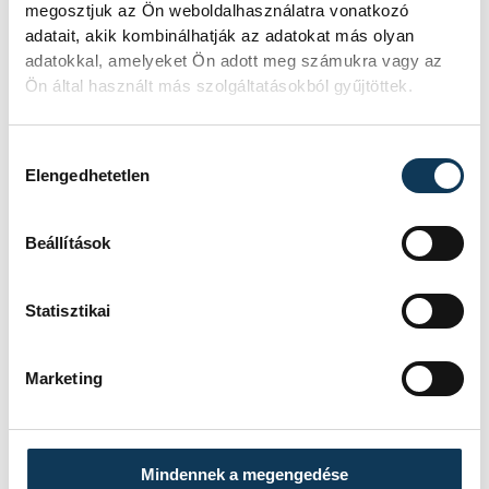
megosztjuk az Ön weboldalhasználatra vonatkozó
hogy valamit csináló ember
adatait, akik kombinálhatják az adatokat más olyan
legyen, mai szóval alkotó.
adatokkal, amelyeket Ön adott meg számukra vagy az
Ön által használt más szolgáltatásokból gyűjtöttek.
Pedagógusként ad a fiatalok
véleményére, fontos számára,
Hozzájárulás kiválasztása
Elengedhetetlen
hogy a fiatal generáció is
szeresse képeit, emellett
Beállítások
folyamatosan él benne a
megújulásra törekvés. Így
Statisztikai
alkotta meg a Covid alatt első
epoxi gyantával készült
Marketing
absztrakt képeit, melyeket
azóta is nagy elismerés övez.
Művészetében és
Mindennek a megengedése
hétköznapjaiban is szeret