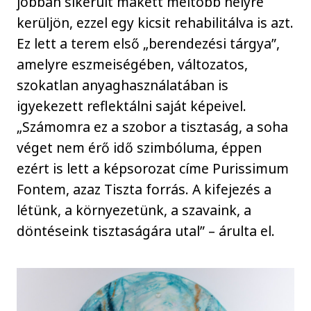
jobban sikerült makett méltóbb helyre
kerüljön, ezzel egy kicsit rehabilitálva is azt.
Ez lett a terem első „berendezési tárgya”,
amelyre eszmeiségében, változatos,
szokatlan anyaghasználatában is
igyekezett reflektálni saját képeivel.
„Számomra ez a szobor a tisztaság, a soha
véget nem érő idő szimbóluma, éppen
ezért is lett a képsorozat címe Purissimum
Fontem, azaz Tiszta forrás. A kifejezés a
létünk, a környezetünk, a szavaink, a
döntéseink tisztaságára utal” – árulta el.