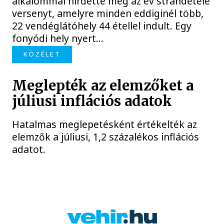
alkalommal hirdette meg az év strandétele
versenyt, amelyre minden eddiginél több,
22 vendéglátóhely 44 étellel indult. Egy
fonyódi hely nyert...
KÖZÉLET
Meglepték az elemzőket a
júliusi inflációs adatok
Hatalmas meglepetésként értékelték az
elemzők a júliusi, 1,2 százalékos inflációs
adatot.