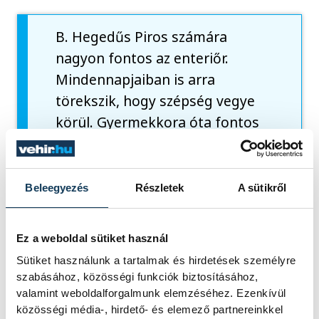
B. Hegedűs Piros számára
nagyon fontos az enteriőr.
Mindennapjaiban is arra
törekszik, hogy szépség vegye
körül. Gyermekkora óta fontos
számára a lakberendezés:
édesapja építészmérnöknek
szánta, ám ő végül a
Beleegyezés
Részletek
A sütikről
képzőművészetet választotta,
de a belső építészet ma is szíve
Ez a weboldal sütiket használ
csücske. Azt vallja, nem létezik
Sütiket használunk a tartalmak és hirdetések személyre
művész, csak ember van, aki
szabásához, közösségi funkciók biztosításához,
szeret létrehozni dolgokat,
valamint weboldalforgalmunk elemzéséhez. Ezenkívül
közösségi média-, hirdető- és elemező partnereinkkel
bármiről legyen is szó. A lényeg,