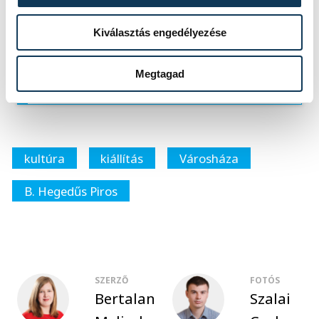
játszani az anyagokkal és a
Kiválasztás engedélyezése
térrel. Alkotásaiban nem szereti
a korlátokat, egyedi látásmódja
Megtagad
teszi különlegessé.
kultúra
kiállítás
Városháza
B. Hegedűs Piros
SZERZŐ
FOTÓS
Bertalan
Szalai