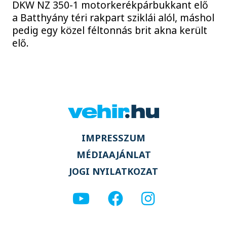
DKW NZ 350-1 motorkerékpárbukkant elő
a Batthyány téri rakpart sziklái alól, máshol
pedig egy közel féltonnás brit akna került
elő.
IMPRESSZUM
MÉDIAAJÁNLAT
JOGI NYILATKOZAT