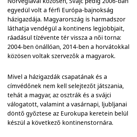
Norvégiával közösen, Svájc pedig 2006-ban
egyedül volt a férfi Európa-bajnokság
házigazdája. Magyarország is harmadszor
láthatja vendégül a kontinens legjobbjait,
ráadásul tízévente tér vissza a női torna:
2004-ben önállóan, 2014-ben a horvátokkal
közösen voltak szervezők a magyarok.
Mivel a házigazdák csapatának és a
címvédőnek nem kell selejtezőt játszania,
tehát a magyar, az osztrák és a svájci
válogatott, valamint a vasárnapi, ljubljanai
döntő győztese az Eurokupa keretein belül
készül a következő kontinenstornára.