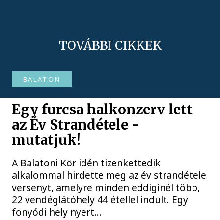
TOVÁBBI CIKKEK
BALATON
Egy furcsa halkonzerv lett
az Év Strandétele -
mutatjuk!
A Balatoni Kör idén tizenkettedik
alkalommal hirdette meg az év strandétele
versenyt, amelyre minden eddiginél több,
22 vendéglátóhely 44 étellel indult. Egy
fonyódi hely nyert...