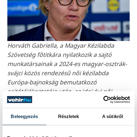
Horváth Gabriella, a Magyar Kézilabda
Szövetség főtitkára nyilatkozik a sajtó
munkatársainak a 2024-es magyar-osztrák-
svájci közös rendezésű női kézilabda
Európa-bajnokság bemutatkozó
sajtótájékoztatója után, az idei évi női
kézilabda Európa-bajnokság helyszínén, a
ljubljanai Stozice Arénában 2022. november
Beleegyezés
Részletek
A sütikről
19-én. MTI/Czeglédi Zsolt