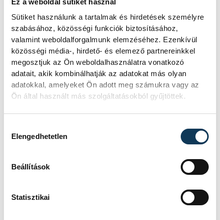
"Szerettük volna bemutatni azokat a
Ez a weboldal sütiket használ
terveket, amelyek mentén elindult a
Sütiket használunk a tartalmak és hirdetések személyre
szabásához, közösségi funkciók biztosításához,
szervezés" - nyilatkozta a helyszínen
valamint weboldalforgalmunk elemzéséhez. Ezenkívül
Horváth Gabriella. Hozzátette: már
közösségi média-, hirdető- és elemező partnereinkkel
zajlanak az előkészületek, az
megosztjuk az Ön weboldalhasználatra vonatkozó
adatait, akik kombinálhatják az adatokat más olyan
együttműködések eddig főleg a promóciót
adatokkal, amelyeket Ön adott meg számukra vagy az
és a marketingelemek érintették.
Ön által használt más szolgáltatásokból gyűjtöttek.
Hozzátette, a mérkőzések látogatottsága
Hozzájárulás kiválasztása
Elengedhetetlen
miatt nem aggódik, hiszen idén januárban
a férfi Európa-bajnokságon is
Beállítások
bizonyosodott, hogy Magyarországon
nagyon népszerű sportág a kézilabda.
Statisztikai
Példaként említette, hogy Szegeden telt
házas, Debrecenben telt ház közeli