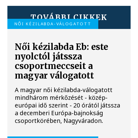
TOVÁBBI CIKKEK
NŐI KÉZILABDA-VÁLOGATOTT
Női kézilabda Eb: este
nyolctól játssza
csoportmeccseit a
magyar válogatott
A magyar női kézilabda-válogatott
mindhárom mérkőzését - közép-
európai idő szerint - 20 órától játssza
a decemberi Európa-bajnokság
csoportkörében, Nagyváradon.