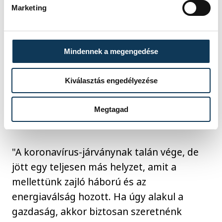
mérkőzések voltak, pedig ott nem
Marketing
szerepelt a magyar válogatott, amelynek
meccseire megtelt az MVM Dome.
Mindennek a megengedése
Az EHF végrehajtó bizottságának tagja az
Kiválasztás engedélyezése
esetleges kísérőprogramok kapcsán
megjegyezte, egyelőre szeretne óvatos
Megtagad
lenni az ígérgetésekkel.
"A koronavírus-járványnak talán vége, de
jött egy teljesen más helyzet, amit a
mellettünk zajló háború és az
energiaválság hozott. Ha úgy alakul a
gazdaság, akkor biztosan szeretnénk