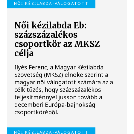
NŐI KÉZILABDA-VÁLOGATOTT
Női kézilabda Eb:
százszázalékos
csoportkör az MKSZ
célja
Ilyés Ferenc, a Magyar Kézilabda
Szövetség (MKSZ) elnöke szerint a
magyar női válogatott számára az a
célkitűzés, hogy százszázalékos
teljesítménnyel jusson tovább a
decemberi Európa-bajnokság
csoportköréből.
NŐI KÉZILABDA-VÁLOGATOTT