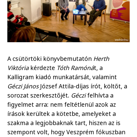
A csütörtöki könyvbemutatón
Herth
Viktória
kérdezte
Tóth Ramóná
t, a
Kalligram kiadó munkatársát, valamint
Géczi János
József Attila-díjas írót, költőt, a
sorozat szerkesztőjét.
Géczi
felhívta a
figyelmet arra: nem feltétlenül azok az
írások kerültek a kötetbe, amelyeket a
szakma a legjobbaknak tart, hiszen az is
szempont volt, hogy Veszprém fókuszban