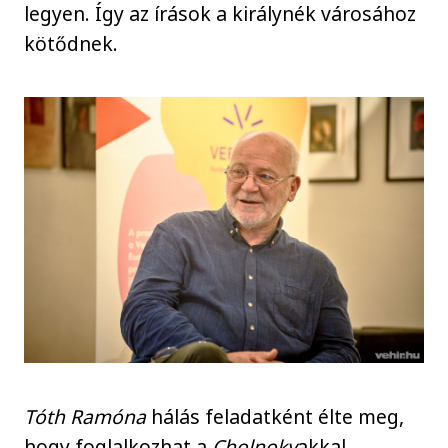
legyen. Így az írások a királynék városához
kötődnek.
Tóth Ramóna
hálás feladatként élte meg,
hogy foglalkozhat a
Cholnoky
akkal.