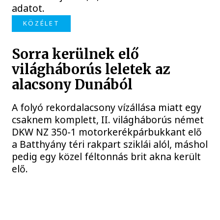
adatot.
KÖZÉLET
Sorra kerülnek elő
világháborús leletek az
alacsony Dunából
A folyó rekordalacsony vízállása miatt egy
csaknem komplett, II. világháborús német
DKW NZ 350-1 motorkerékpárbukkant elő
a Batthyány téri rakpart sziklái alól, máshol
pedig egy közel féltonnás brit akna került
elő.