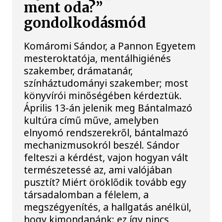
ment oda?”
gondolkodásmód
Komáromi Sándor, a Pannon Egyetem
mesteroktatója, mentálhigiénés
szakember, drámatanár,
színháztudományi szakember; most
könyvírói minőségében kérdeztük.
Április 13-án jelenik meg Bántalmazó
kultúra című műve, amelyben
elnyomó rendszerekről, bántalmazó
mechanizmusokról beszél. Sándor
felteszi a kérdést, vajon hogyan vált
természetessé az, ami valójában
pusztít? Miért öröklődik tovább egy
társadalomban a félelem, a
megszégyenítés, a hallgatás anélkül,
hogy kimondanánk: ez így nincs