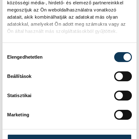
közösségi média-, hirdető- és elemező partnereinkkel
Művészetek Háza
könyv
megosztjuk az Ön weboldalhasználatra vonatkozó
adatait, akik kombinálhatják az adatokat más olyan
Géczi János
Herth Viktória
adatokkal, amelyeket Ön adott meg számukra vagy az
Ön által használt más szolgáltatásokból gyűjtöttek.
Cholnoky László
Tóth Ramóna
Hozzájárulás kiválasztása
Elengedhetetlen
SZERZŐ
FOTÓS
Beállítások
Szabó
Domján
Eszter
Attila
Statisztikai
Marketing