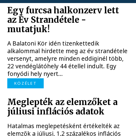
Egy furcsa halkonzerv lett
az Év Strandétele -
mutatjuk!
A Balatoni Kör idén tizenkettedik
alkalommal hirdette meg az év strandétele
versenyt, amelyre minden eddiginél több,
22 vendéglátóhely 44 étellel indult. Egy
fonyódi hely nyert...
KÖZÉLET
Meglepték az elemzőket a
júliusi inflációs adatok
Hatalmas meglepetésként értékelték az
elemzők a júliusi, 1,2 százalékos inflációs