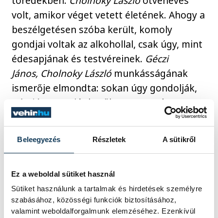
töredékben.
Cholnoky László
ötvenéves
volt, amikor véget vetett életének. Ahogy a
beszélgetésen szóba került, komoly
gondjai voltak az alkohollal, csak úgy, mint
édesapjának és testvéreinek.
Géczi
János,
Cholnoky László
munkásságának
ismerője elmondta: sokan úgy gondolják,
László
nem saját kezűleg vetett véget
életének, noha véleménye szerint mégis,
hiszen egész írói munkásságában azt
Beleegyezés
Részletek
A sütikről
latolgatja, miként lehet hangosan
elmenni...
Ez a weboldal sütiket használ
Sütiket használunk a tartalmak és hirdetések személyre
szabásához, közösségi funkciók biztosításához,
kultúra
Európa Kulturális Fővárosa
valamint weboldalforgalmunk elemzéséhez. Ezenkívül