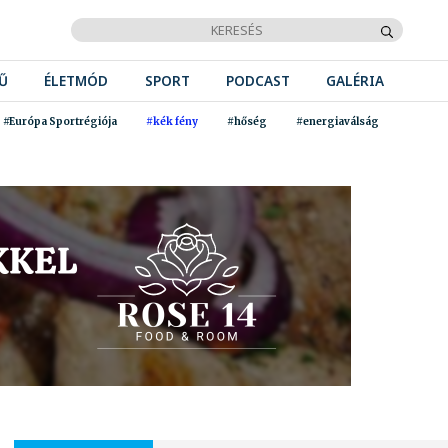
Ű
ÉLETMÓD
SPORT
PODCAST
GALÉRIA
#Európa Sportrégiója
#kék fény
#hőség
#energiaválság