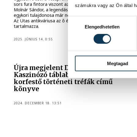
sors fura fintora viszont az, hogy a címlapon szereplő
számukra vagy az Ön által ha
Molnár Sándor, a legendás Utas és Holdvilág antikvárium
egykori tulajdonosa már nem foghatja a kezében, pedig
Hozzájárulás kiválasztása
Az Utas antikváriusa az ő és a róla szóló írásokat is
tartalmazza.
Elengedhetetlen
2025. JÚNIUS 14. 0:55
KULTÚRA
Megtagad
Újra megjelent Darnay Kálmán:
Kaszinózó táblabírák I-II. –
korfestő történeti tréfák című
könyve
2024. DECEMBER 18. 13:51