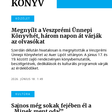
KÖNYV
KÖZÉLET
Megnyílt a Veszprémi Ünnepi
Könyvhét, három napon át várják
az olvasókat
Szerdán délután hivatalosan is megnyitották a Veszprémi
Ünnepi Könyvhetet az Auer Lipót sétányon. A június 17. és
19. között zajló rendezvényen könyvbemutatók,
beszélgetések, dedikálások és kulturális programok várják
az érdeklődőket.
2026. JÚNIUS 18. 1:49
KULTÚRA
Sajnos még sokak fejében él a
„Minek ment oda?”