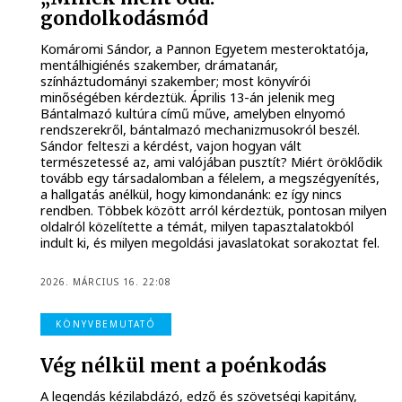
gondolkodásmód
Komáromi Sándor, a Pannon Egyetem mesteroktatója,
mentálhigiénés szakember, drámatanár,
színháztudományi szakember; most könyvírói
minőségében kérdeztük. Április 13-án jelenik meg
Bántalmazó kultúra című műve, amelyben elnyomó
rendszerekről, bántalmazó mechanizmusokról beszél.
Sándor felteszi a kérdést, vajon hogyan vált
természetessé az, ami valójában pusztít? Miért öröklődik
tovább egy társadalomban a félelem, a megszégyenítés,
a hallgatás anélkül, hogy kimondanánk: ez így nincs
rendben. Többek között arról kérdeztük, pontosan milyen
oldalról közelítette a témát, milyen tapasztalatokból
indult ki, és milyen megoldási javaslatokat sorakoztat fel.
2026. MÁRCIUS 16. 22:08
KÖNYVBEMUTATÓ
Vég nélkül ment a poénkodás
A legendás kézilabdázó, edző és szövetségi kapitány,