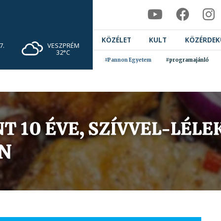
KÖZÉLET
KULT
KÖZÉRDEK
VESZPRÉM
7.
32°C
#Pannon Egyetem
#programajánló