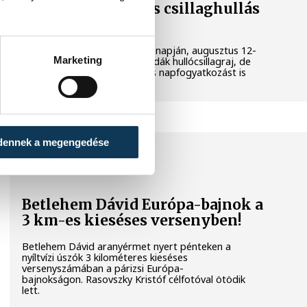
napfogyatkozás és csillaghullás
is vár ránk
Az év legsűrűbb csillagászati napján, augusztus 12-
Marketing
én éjjel tetőzik majd a Perseidák hullócsillagraj, de
ugyanezen a napon részleges napfogyatkozást is
meg lehet majd figyelni.
dennek a megengedése
SPORT
Betlehem Dávid Európa-bajnok a
3 km-es kieséses versenyben!
Betlehem Dávid aranyérmet nyert pénteken a
nyíltvízi úszók 3 kilométeres kieséses
versenyszámában a párizsi Európa-
bajnokságon. Rasovszky Kristóf célfotóval ötödik
lett.