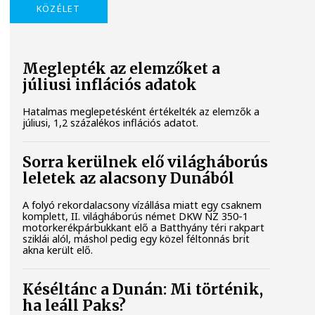
KÖZÉLET
Meglepték az elemzőket a
júliusi inflációs adatok
Hatalmas meglepetésként értékelték az elemzők a
júliusi, 1,2 százalékos inflációs adatot.
Sorra kerülnek elő világháborús
leletek az alacsony Dunából
A folyó rekordalacsony vízállása miatt egy csaknem
komplett, II. világháborús német DKW NZ 350-1
motorkerékpárbukkant elő a Batthyány téri rakpart
sziklái alól, máshol pedig egy közel féltonnás brit
akna került elő.
Késéltánc a Dunán: Mi történik,
ha leáll Paks?