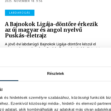
2025. NOVEMBER 18. 9:56
LABDARÚGÁS
A Bajnokok Ligája-döntőre érkezik
az új magyar és angol nyelvű
Puskás-életrajz
A jövő évi labdarúgó Bajnokok Ligája-döntőre készül el
magyar és angol nyelven Puskás Ferenc legújabb életrajzi
könyve, melyet a május 30-i finálé helyszínén, a Puskás
Arénában mutatnak majd be.
2025. SZEPTEMBER 30. 19:16
Részletek
KÖNYV
ál
Válogatott történetek - könyv a
nemzeti tizenegy kulisszatitkairól
mak és hirdetések személyre szabásához, közösségi funkciók biz
hez. Ezenkívül közösségi média-, hirdető- és elemező partner
Válogatott történetek - évtizedes titkok a meggypirosak
zó adatait, akik kombinálhatják az adatokat más olyan adatokka
öltözőjéből címmel megjelent Dénes Tamás és Szabó