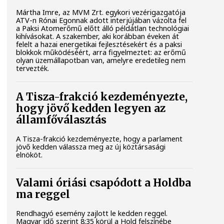
Mártha Imre, az MVM Zrt. egykori vezérigazgatója
ATV-n Rónai Egonnak adott interjújában vázolta fel
a Paksi Atomerőmű előtt álló példátlan technológiai
kihívásokat. A szakember, aki korábban éveken át
felelt a hazai energetikai fejlesztésekért és a paksi
blokkok működéséért, arra figyelmeztet: az erőmű
olyan üzemállapotban van, amelyre eredetileg nem
tervezték.
A Tisza-frakció kezdeményezte,
hogy jövő kedden legyen az
államfőválasztás
A Tisza-frakció kezdeményezte, hogy a parlament
jövő kedden válassza meg az új köztársasági
elnököt.
Valami óriási csapódott a Holdba
ma reggel
Rendhagyó esemény zajlott le kedden reggel.
Magyar idő szerint 8:35 körül a Hold felszínébe