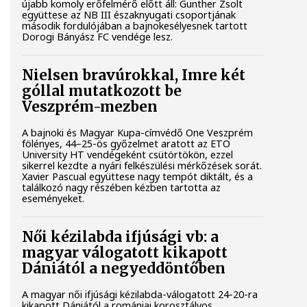
újabb komoly erőfelmérő előtt áll: Gunther Zsolt
együttese az NB III északnyugati csoportjának
második fordulójában a bajnokesélyesnek tartott
Dorogi Bányász FC vendége lesz.
Nielsen bravúrokkal, Imre két
góllal mutatkozott be
Veszprém-mezben
A bajnoki és Magyar Kupa-címvédő One Veszprém
fölényes, 44–25-ös győzelmet aratott az ETO
University HT vendégeként csütörtökön, ezzel
sikerrel kezdte a nyári felkészülési mérkőzések sorát.
Xavier Pascual együttese nagy tempót diktált, és a
találkozó nagy részében kézben tartotta az
eseményeket.
Női kézilabda ifjúsági vb: a
magyar válogatott kikapott
Dániától a negyeddöntőben
A magyar női ifjúsági kézilabda-válogatott 24-20-ra
kikapott Dániától a romániai korosztályos