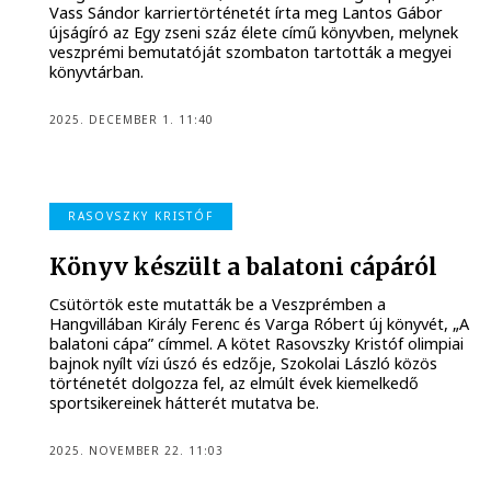
Vass Sándor karriertörténetét írta meg Lantos Gábor
újságíró az Egy zseni száz élete című könyvben, melynek
veszprémi bemutatóját szombaton tartották a megyei
könyvtárban.
2025. DECEMBER 1. 11:40
RASOVSZKY KRISTÓF
Könyv készült a balatoni cápáról
Csütörtök este mutatták be a Veszprémben a
Hangvillában Király Ferenc és Varga Róbert új könyvét, „A
balatoni cápa” címmel. A kötet Rasovszky Kristóf olimpiai
bajnok nyílt vízi úszó és edzője, Szokolai László közös
történetét dolgozza fel, az elmúlt évek kiemelkedő
sportsikereinek hátterét mutatva be.
2025. NOVEMBER 22. 11:03