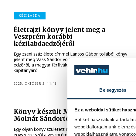
KÉZILABDA
Életrajzi könyv jelent meg a
Veszprém korábbi
kézilabdaedzőjéről
Egy zseni száz élete címmel Lantos Gábor tollából könyv
jelent meg Vass Sándor volt válogatott kézilabdázóról,
edzőről, a magyar férfiválogatott korábbi szövetségi
kapitányáról.
2025. OKTÓBER 2. 11:48
Beleegyezés
ÜNNEPI KÖNYVHÉT
Ez a weboldal sütiket haszn
Könyv készült Molnár Sándorról,
Molnár Sándortól
Sütiket használunk a tartal
weboldalforgalmunk elemzésé
Egy olyan könyv született meg Veszprémben, ami
weboldalhasználatra vonatko
egyszerre szól a veszprémieknek és a veszprémiekről. A