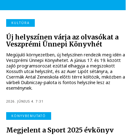
KULTÚRA
Új helyszínen várja az olvasókat a
Veszprémi Ünnepi Könyvhét
Megújuló környezetben, új helyszínen rendezik meg idén a
Veszprémi Ünnepi Könyvhetet. A június 17. és 19. között
zajló programsorozat ezúttal elhagyja a megszokott
Kossuth utcai helyszínt, és az Auer Lipót sétányra, a
Csermák Antal Zeneiskola előtti térre költözik, miközben a
várbeli Dubniczay-palota is fontos helyszíne lesz az
eseménynek.
2026. JÚNIUS 4. 7:31
KÖNYVBEMUTATÓ
Megjelent a Sport 2025 évkönyv