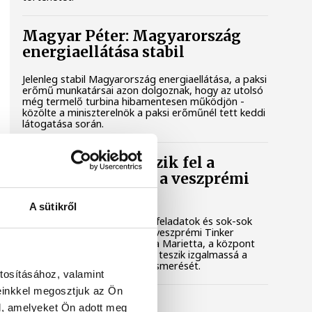
Magyar Péter: Magyarország
energiaellátása stabil
Jelenleg stabil Magyarország energiaellátása, a paksi
erőmű munkatársai azon dolgoznak, hogy az utolsó
még termelő turbina hibamentesen működjön -
közölte a miniszterelnök a paksi erőműnél tett keddi
látogatása során.
Játék közben fedezik fel a
tudomány világát a veszprémi
gyerekek
A sütikről
Látványos kísérletek, kreatív feladatok és sok-sok
élmény várja a gyerekeket a veszprémi Tinker
Labsben. Videónkban Balassa Marietta, a központ
vezetője mutatja be, hogyan teszik izgalmassá a
természettudományok megismerését.
tosításához, valamint
einkkel megosztjuk az Ön
Augusztus 12-én
l, amelyeket Ön adott meg