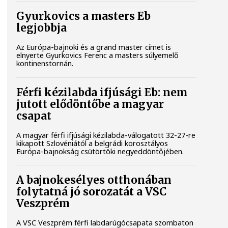
Gyurkovics a masters Eb
legjobbja
Az Európa-bajnoki és a grand master címet is
elnyerte Gyurkovics Ferenc a masters súlyemelő
kontinenstornán.
Férfi kézilabda ifjúsági Eb: nem
jutott elődöntőbe a magyar
csapat
A magyar férfi ifjúsági kézilabda-válogatott 32-27-re
kikapott Szlovéniától a belgrádi korosztályos
Európa-bajnokság csütörtöki negyeddöntőjében.
A bajnokesélyes otthonában
folytatná jó sorozatát a VSC
Veszprém
A VSC Veszprém férfi labdarúgócsapata szombaton