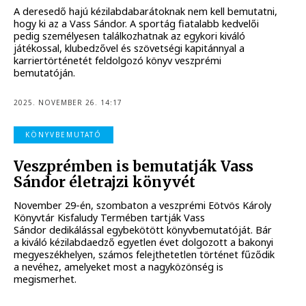
A deresedő hajú kézilabdabarátoknak nem kell bemutatni,
hogy ki az a Vass Sándor. A sportág fiatalabb kedvelői
pedig személyesen találkozhatnak az egykori kiváló
játékossal, klubedzővel és szövetségi kapitánnyal a
karriertörténetét feldolgozó könyv veszprémi
bemutatóján.
2025. NOVEMBER 26. 14:17
KÖNYVBEMUTATÓ
Veszprémben is bemutatják Vass
Sándor életrajzi könyvét
November 29-én, szombaton a veszprémi Eötvös Károly
Könyvtár Kisfaludy Termében tartják Vass
Sándor dedikálással egybekötött könyvbemutatóját. Bár
a kiváló kézilabdaedző egyetlen évet dolgozott a bakonyi
megyeszékhelyen, számos felejthetetlen történet fűződik
a nevéhez, amelyeket most a nagyközönség is
megismerhet.