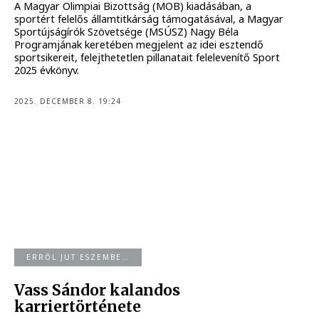
A Magyar Olimpiai Bizottság (MOB) kiadásában, a
sportért felelős államtitkárság támogatásával, a Magyar
Sportújságírók Szövetsége (MSÚSZ) Nagy Béla
Programjának keretében megjelent az idei esztendő
sportsikereit, felejthetetlen pillanatait felelevenítő Sport
2025 évkönyv.
2025. DECEMBER 8. 19:24
ERRŐL JUT ESZEMBE…
Vass Sándor kalandos
karriertörténete