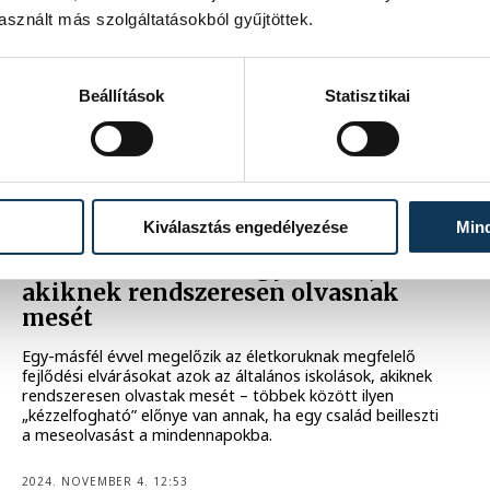
Tamás új könyve.
sznált más szolgáltatásokból gyűjtöttek.
2024. DECEMBER 18. 14:33
Beállítások
Statisztikai
KÖZÉLET
Kiválasztás engedélyezése
Min
Egy-másfél évvel megelőzik
kortársaikat azok a gyerekek,
akiknek rendszeresen olvasnak
mesét
Egy-másfél évvel megelőzik az életkoruknak megfelelő
fejlődési elvárásokat azok az általános iskolások, akiknek
rendszeresen olvastak mesét – többek között ilyen
„kézzelfogható” előnye van annak, ha egy család beilleszti
a meseolvasást a mindennapokba.
2024. NOVEMBER 4. 12:53