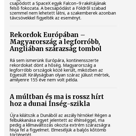
csapódott a SpaceX egyik Falcon–9 rakétájának
felső fokozata. A becsapódást a Földről szabad
szemmel nem lehetett látni, a szakemberek azonban
távcsövekkel figyelték az eseményt.
Rekordok Európában –
Magyarország a legforróbb,
Angliában szárazság tombol
Rá sem ismerünk Európára, kontinensszerte
rekordokat dönt a hőség. Magyarország a
legforróbb országok közé került, miközben az
Egyesült Királyságban olyan száraz júliust mértek,
amilyenre 155 éve nem volt példa.
A múltban és ma is rossz hírt
hoz a dunai Ínség-szikla
Újra kilátszik a Dunából az aszály hírnöke! Régen a
felbukkanása egyet jelentett az éhínséggel, ma
pedig a klímaváltozás okozta extrém szárazságra
hívja fel a figyelmet. Elmeséljük a baljós kőtömb
történetét.