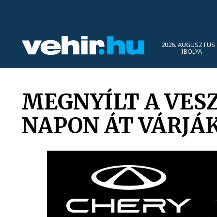
2026. AUGUSZTUS 
IBOLYA
MEGNYÍLT A VES
NAPON ÁT VÁRJÁ