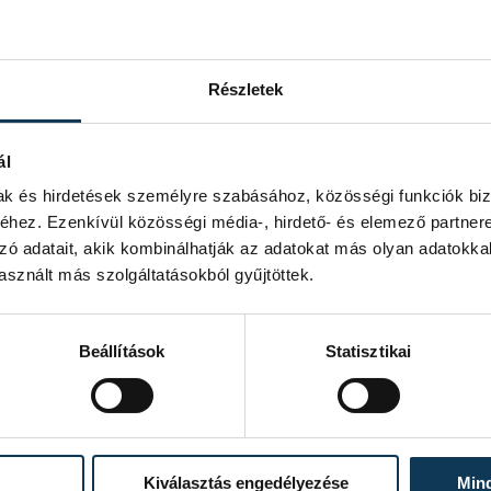
Részletek
ál
mak és hirdetések személyre szabásához, közösségi funkciók biz
hez. Ezenkívül közösségi média-, hirdető- és elemező partner
zó adatait, akik kombinálhatják az adatokat más olyan adatokka
sznált más szolgáltatásokból gyűjtöttek.
Beállítások
Statisztikai
Kiválasztás engedélyezése
Min