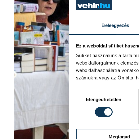
Beleegyezés
Ez a weboldal sütiket haszn
Sütiket használunk a tartal
weboldalforgalmunk elemzésé
weboldalhasználatra vonatko
számukra vagy az Ön által ha
Hozzájárulás kiválasztása
Elengedhetetlen
Megtagad