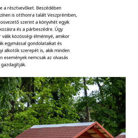
e a résztvevőket. Beszédében
zínen is otthonra talált Veszprémben,
svezető szerint a könyvhét egyik
lkozásra és a párbeszédre. Úgy
 válik közösségi élménnyé, amikor
ák egymással gondolataikat és
yi alkotók szerepét is, akik minden
yen események nemcsak az olvasás
 gazdagítják.