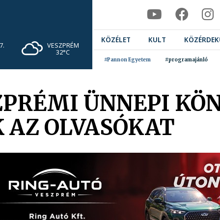
KÖZÉLET
KULT
KÖZÉRDEK
VESZPRÉM
7.
32°C
#Pannon Egyetem
#programajánló
ZPRÉMI ÜNNEPI KÖ
K AZ OLVASÓKAT