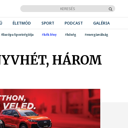
Ű
ÉLETMÓD
SPORT
PODCAST
GALÉRIA
#Európa Sportrégiója
#kék fény
#hőség
#energiaválság
NYVHÉT, HÁROM