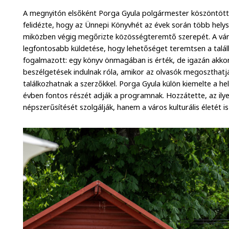
A megnyitón elsőként Porga Gyula polgármester köszöntött
felidézte, hogy az Ünnepi Könyvhét az évek során több helys
miközben végig megőrizte közösségteremtő szerepét. A váro
legfontosabb küldetése, hogy lehetőséget teremtsen a talá
fogalmazott: egy könyv önmagában is érték, de igazán akkor
beszélgetések indulnak róla, amikor az olvasók megoszthatj
találkozhatnak a szerzőkkel. Porga Gyula külön kiemelte a hel
évben fontos részét adják a programnak. Hozzátette, az il
népszerűsítését szolgálják, hanem a város kulturális életét is