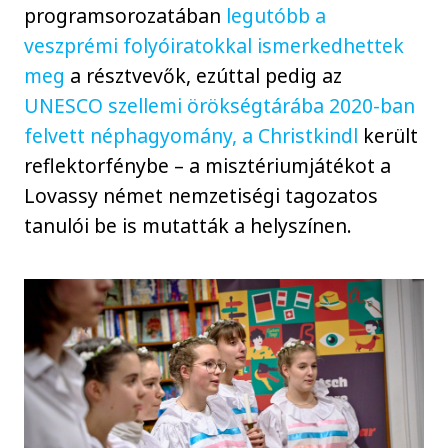
programsorozatában
legutóbb a
veszprémi folyóiratokkal ismerkedhettek
meg
a résztvevők, ezúttal pedig az
UNESCO szellemi örökségtárába 2020-ban
felvett néphagyomány, a Christkindl
került
reflektorfénybe – a misztériumjátékot a
Lovassy német nemzetiségi tagozatos
tanulói be is mutatták a helyszínen.