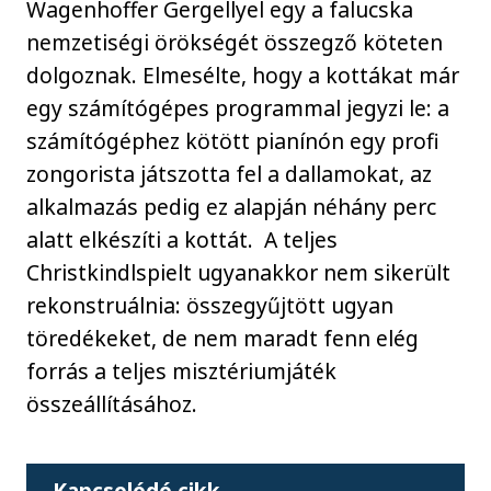
Wagenhoffer Gergellyel egy a falucska
nemzetiségi örökségét összegző köteten
dolgoznak. Elmesélte, hogy a kottákat már
egy számítógépes programmal jegyzi le: a
számítógéphez kötött pianínón egy profi
zongorista játszotta fel a dallamokat, az
alkalmazás pedig ez alapján néhány perc
alatt elkészíti a kottát. A teljes
Christkindlspielt ugyanakkor nem sikerült
rekonstruálnia: összegyűjtött ugyan
töredékeket, de nem maradt fenn elég
forrás a teljes misztériumjáték
összeállításához.
Kapcsolódó cikk