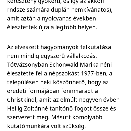
keresztény gyökerű, és így az akkori
rndsze számára duplán nemkívánatos),
amit aztán a nyolcvanas években
élesztettek újra a legtöbb helyen.
Az elveszett hagyományok felkutatása
nem mindig egyszerű vállalkozás.
Tótvázsonyban Schönwald Marika néni
élesztette fel a népszokást 1977-ben, a
településen neki köszönhető, hogy az
eredeti formájában fennmaradt a
Christkindl, amit az elmúlt negyven évben
Heilig Zoltánné tanítónő fogott össze és
szervezett meg. Másutt komolyabb
kutatómunkára volt szükség.