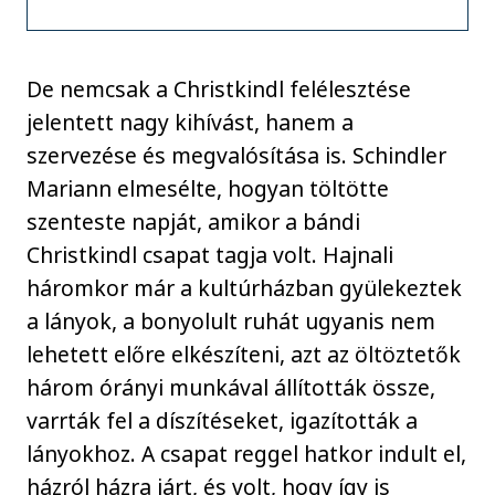
De nemcsak a Christkindl felélesztése
jelentett nagy kihívást, hanem a
szervezése és megvalósítása is. Schindler
Mariann elmesélte, hogyan töltötte
szenteste napját, amikor a bándi
Christkindl csapat tagja volt. Hajnali
háromkor már a kultúrházban gyülekeztek
a lányok, a bonyolult ruhát ugyanis nem
lehetett előre elkészíteni, azt az öltöztetők
három órányi munkával állították össze,
varrták fel a díszítéseket, igazították a
lányokhoz. A csapat reggel hatkor indult el,
házról házra járt, és volt, hogy így is