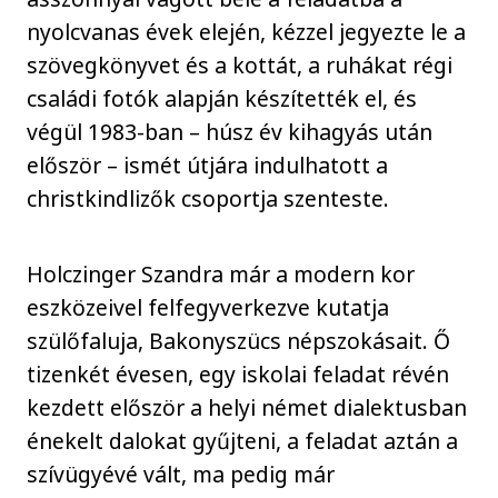
nyolcvanas évek elején, kézzel jegyezte le a
szövegkönyvet és a kottát, a ruhákat régi
családi fotók alapján készítették el, és
végül 1983-ban – húsz év kihagyás után
először – ismét útjára indulhatott a
christkindlizők csoportja szenteste.
Holczinger Szandra már a modern kor
eszközeivel felfegyverkezve kutatja
szülőfaluja, Bakonyszücs népszokásait. Ő
tizenkét évesen, egy iskolai feladat révén
kezdett először a helyi német dialektusban
énekelt dalokat gyűjteni, a feladat aztán a
szívügyévé vált, ma pedig már