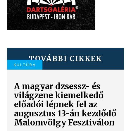
TOVÁBBI CIKKEK
KULTÚRA
A magyar dzsessz- és
világzene kiemelkedő
előadói lépnek fel az
augusztus 13-án kezdődő
Malomvölgy Fesztiválon