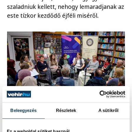
szaladniuk kellett, nehogy lemaradjanak az
este tízkor kezdődő éjféli miséről.
Beleegyezés
Részletek
A sütikről
Sajnos egyre nehezebb ilyen elszánt
Ez a weboldal sütiket használ