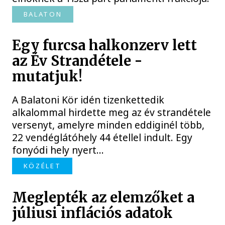
BALATON
Egy furcsa halkonzerv lett
az Év Strandétele -
mutatjuk!
A Balatoni Kör idén tizenkettedik
alkalommal hirdette meg az év strandétele
versenyt, amelyre minden eddiginél több,
22 vendéglátóhely 44 étellel indult. Egy
fonyódi hely nyert...
KÖZÉLET
Meglepték az elemzőket a
júliusi inflációs adatok