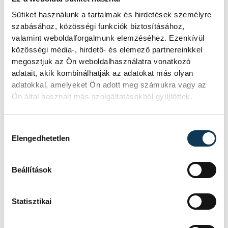
fiatalokat találni a hagyomány életben
Sütiket használunk a tartalmak és hirdetések személyre
tartására. Heilig Zoltánné tótvázsonyi
szabásához, közösségi funkciók biztosításához,
tanítónő elmondta, hogy míg az iskolában
valamint weboldalforgalmunk elemzéséhez. Ezenkívül
dolgozott, mindig sikerült a tanítványaiból
közösségi média-, hirdető- és elemező partnereinkkel
megosztjuk az Ön weboldalhasználatra vonatkozó
összeállítani egy csapatot, mióta nyugdíjba
adatait, akik kombinálhatják az adatokat más olyan
vonult, elvesztette a kapcsolatát ezzel a
adatokkal, amelyeket Ön adott meg számukra vagy az
korosztállyal. Az a tapasztalata, hogy
Ön által használt más szolgáltatásokból gyűjtöttek.
gyakran nem is a gyerekek, hanem a
szülők azok, akik ódzkodnak a feladattól.
Hozzájárulás kiválasztása
Elengedhetetlen
Az oktatási intézményeknek kétségkívül
Beállítások
fontos szerepük van a népszokás életben
tartásában: a Lovassy nemzetiségi
Statisztikai
tagozatán például azok a fiatalok is
találkozhatnak a Christkindllel, akiknek a