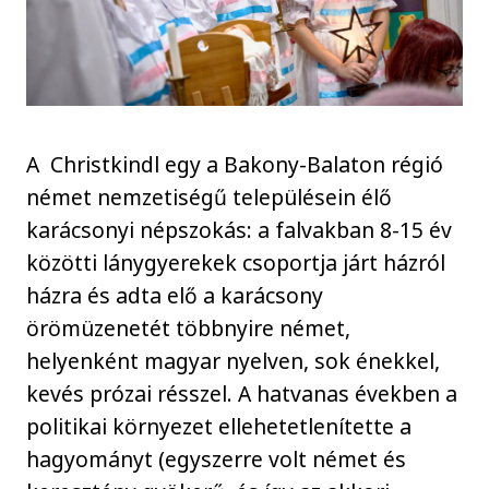
A Christkindl egy a Bakony-Balaton régió
német nemzetiségű településein élő
karácsonyi népszokás: a falvakban 8-15 év
közötti lánygyerekek csoportja járt házról
házra és adta elő a karácsony
örömüzenetét többnyire német,
helyenként magyar nyelven, sok énekkel,
kevés prózai résszel. A hatvanas években a
politikai környezet ellehetetlenítette a
hagyományt (egyszerre volt német és