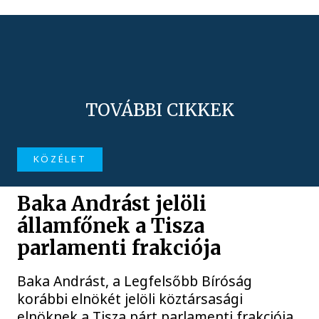
TOVÁBBI CIKKEK
KÖZÉLET
Baka Andrást jelöli
államfőnek a Tisza
parlamenti frakciója
Baka Andrást, a Legfelsőbb Bíróság
korábbi elnökét jelöli köztársasági
elnöknek a Tisza párt parlamenti frakciója.