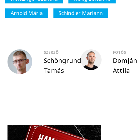
Arnold Mária
Schindler Mariann
SZERZŐ
FOTÓS
Schöngrundtner
Domján
Tamás
Attila